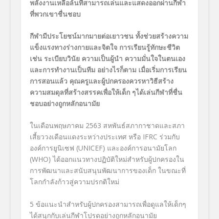
พลังงานเหลือล้นที่
สามารถ
เล่นและ
แสดงออก
ผ่านกีฬา
ที่
พวกเขาชื่นชอบ
กีฬามีประโยชน์มากมาย
ต่อ
เยาวชน
ทั้ง
ช่วย
สร้างความ
แข็งแรง
ทางร่
างกายและจิตใจ การเรียนรู้ทักษะชีวิต
เช่น ระเบียบวินัย ความเป็นผู้นำ ความมั่
นใจในตนเอง
และการทำงานเป็นทีม
อย่างไรก็ตาม เมื่อเริ่มการเรียน
การสอนแล้ว
คุณครูและผู้ปกครองควรหา
วิธีสร้
าง
ความสมดุลที่สร้างสรรคเพื่
อให้เด็ก ๆได้
เล่นกีฬา
ที่ชื่น
ชอบอย่างถู
กหลักอนามัย
ในเดือนพฤษภาคม 2563
สหพันธ์สภากาชาดและสภา
เสี้
ยววงเดือนแดงระหว่างประเทศ หรือ
IFRC
ร่วมกับ
องค์การยูนิเซฟ
(UNICEF)
และองค์การอนามัยโลก
(WHO)
ได้ออกแนวทางปฏิบัติใหม่สำหรั
บผู้ปกครองใน
การพัฒนาและสนับสนุ
นพัฒนาการของเด็ก ในขณะที่
โลกกำลังก้าวสู่
ความปรกติใหม่
5 ข้อแนะนำสำหรับผู้
ปกครองสามารถเพื่อดูแลให้เด็
กๆ
ได้สนุกกับเล่นกีฬาโปรดอย่
างถูกหลักอนามัย