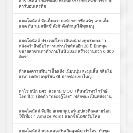
ล่าร์ เซลล์ ราคาพิเศษ พร้อมสร้างรายได้จากการขาย
คาร์บอนเครดิต
แมคโดนัลด์ จัดเต็มความอร่อยจากชีสแท้ๆ แบบเต็ม
แมค กับ ‘แมคชีสซี่ ดังก์’ ดังก์สนุกได้ทุกเมนู
แมคโดนัลด์ ประเทศไทย เดินหน้าลงทุนระยะยาว
หลังคว้าสิทธิ์บริหารแฟรนไชส์ต่ออีก 20 ปี ปักหมุด
ขยายสาขาเท่าตัวภายในปี 2033 สร้างงานกว่า 6,000
อัตรา
ท้าลองความฟิน “เนื้อแห้ง เนียนนุ่ม ละมุนลิ้น กลิ่นไม่
แรง” เทศกาลทุเรียน GI ปากช่องเขาใหญ่
ทาโร ผนึก มศว ลงนาม MOU เดินหน้าทาโรรักษ์
โลก ปี 2 เปิดตัว “กล่องกู้โลก” พลิกขยะเป็นพลังงาน
แมคโดนัลด์ จับมือ อเมซ ซูเปอร์แอปส่งดีลคลายร้อน
ใช้เพียง 1 Amaze Point แลกซื้อไอศกรีมโคน
แมคโดนัลด์ ชวนฉลองวันเกิดสุดคุ้มกว่าใคร! กับชุด