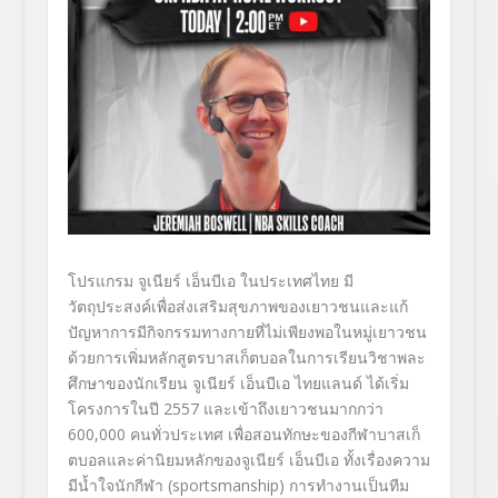
โปรแกรม จูเนียร์ เอ็นบีเอ
ในประเทศไทย มี
วัตถุประสงค์เพื่อส่งเสริมสุ
ขภาพของเยาวชนและแก้
ปัญหาการมี
กิจกรรมทางกายที่ไม่เพี
ยงพอในหมู่เยาวชน
ด้วยการเพิ่
มหลักสูตรบาสเก็ตบอลในการเรี
ยนวิชาพละ
ศึกษาของนักเรียน
จูเนียร์ เอ็นบีเอ
ไทยแลนด์ ได้เริ่ม
โครงการในปี 2557 และเข้าถึงเยาวชนมากกว่า
600
,
000 คนทั่วประเทศ เพื่อสอนทักษะของกีฬาบาสเก็
ตบอลและค่านิยมหลักของจูเนียร์ เอ็นบีเอ ทั้งเรื่องความ
มีน้ำใจนักกีฬา (
sportsmanship)
การทำงานเป็นทีม