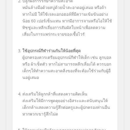
ปลูกฝังการรักษาความสะอาด
หมั่นล้างมือด้วยสบู่ด้วยน้ำ
สะอาดอยู่เสมอ หรือถ้า
หากไม่มี ให้ใช้เจลแอกอฮอล์ที่มีความเข้
มข้นอย่าง
น้อย 60 เปอร์เซ็นแทน หากมีอาการจามหรือไอให้ใช้
ทิชชู่
และหลีกเลี่ยงการสัมผัสใบหน้
าเพื่อลดความ
เสี่ยงในการแพร่
กระจายของเชื้อไวรั
ใช้อุปกรณ์กีฬาร่วมกันให้น้อยที่
สุด
ผู้ปกครองควรเตรียมอุปกรณ์กี
ฬาให้เด็ก เช่น ลูกบอล
หรือ ผ้าเช็ดตัว หากไม่สามารถหลีกเลี่ยงได้ ควรบอก
เด็กๆให้ทำความสะอาดสิ่
งของที่จะต้องใช้ร่วมกับผู้อื่
นอยู่เสมอ
ส่งเสริมให้ลูกกล้าที่
แสดงความคิดเห็น
ส่งเสริมให้มีการพูดคุยอย่างอิ
สระและสนับสนุนให้
เด็กกล้
าแสดงความรู้สึกต่อครูและผู้
ปกครองท่านอื่น
หากพวกเขารู้สึ
กไม่ด