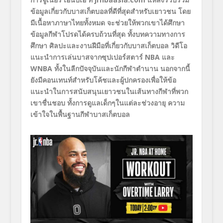
ข้อมูลเกี่ยวกั
บบาสเก็ตบอลที่ดีที่สุดสำหรั
บเยาวชน โดย
มีเนื้อหาภาษา
ไทย
ทั้งหมด จะช่วยให้พวกเขาได้ศึกษา
ข้อมู
ลกีฬาโปรดได้ครบถ้วนที่สุด ทั้ง
บทความทางการ
ศึกษา
ศิลปะและงาน
ฝีมือ
ที่เกี่ยวกั
บบาสเก็ตบอล
ว
ด
โอ
แนะนำการเล่นบาสจากซุ
ปเปอร์สตาร์
NBA
และ
WNBA
ทั้งในลีกปัจจุบันและนักกี
ฬาตำนาน นอกจากนี้
ยังมีคอนเทนท์สำหรับโค้ชและผู้
ปกครอง
เพื่อ
ให้ข้อ
แนะนำ
ในการสนั
บสนุน
เยาวชนใน
เส้นทางกีฬาที่
พวก
เขาชื่นชอบ ทั้งการดูแลเด็กๆในแต่ละช่
วงอายุ ความ
เข้าใจในพื้นฐานกีฬาบาสเก็
ตบอล