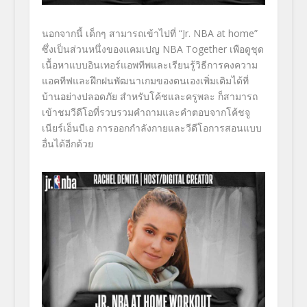
นอกจากนี้ เด็กๆ สามารถเข้าไปที่
“Jr. NBA at home”
ซึ่งเป็นส่วนหนึ่งของแคมเปญ
NBA Together
เพือดูชุด
เนื้อหาแบบอินเทอร์
แอพทีพและเรียนรู้วิธี
การคงความ
แอคทีฟและฝึกฝนพั
ฒนาเกมของตนเองเพิ่มเติมได้ที่
บ้านอย่างปลอดภัย สำหรับโค้ชและครูพละ ก็สามารถ
เข้าชมวีดีโอที่
รวบรวมคำถามและคำตอบจากโค้ชจู
เนียร์เอ็นบีเอ การออกกำลังกายและวีดี
โอการสอนแบบ
อื่นได้อีกด้วย