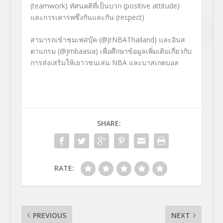
(
teamwork)
ทัศนคติที่เป็นบวก (
positive attitude)
และการเคารพซึ่งกันและกัน (
respect)
สามารถเข้าชมเฟสบุ๊ค
(
@JrNBAThailand
)
และอินส
ตาแกรม
(
@jrnbaasia
)
เพื่อศึกษาข้อมูลเพิ่มเติมเกี่
ยวกับ
การส่งเสริมให้เยาวชนเล่น
NBA
และบาสเกตบอล
SHARE:
RATE:
PREVIOUS
NEXT