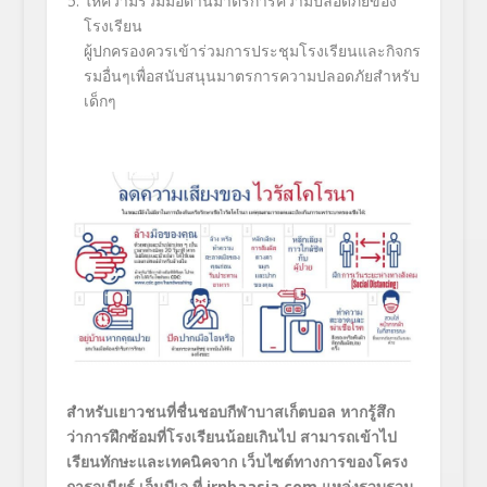
ให้ความร่วมมือด้
านมาตรการความปลอดภัยของ
โรงเรี
ยน
ผู้ปกครองควรเข้าร่วมการประชุ
มโรงเรียนและกิจกร
รมอื่นๆเพื่
อสนับสนุนมาตรการความปลอดภั
ยสำหรับ
เด็กๆ
สำหรับ
เยาวชนที่ชื่นชอบกี
ฬาบาสเก็ตบอล หากรู้สึก
ว่าการฝึกซ้อมที่
โรงเรียนน้อยเกินไป สามารถเข้าไป
เรียนทักษะและเทคนิ
คจาก
เว็บไซ
ต์ทางการของโครง
การจูเนี
ยร์ เอ็นบีเอ ที่
jrnbaasia.com
แหล่ง
รวบรวม