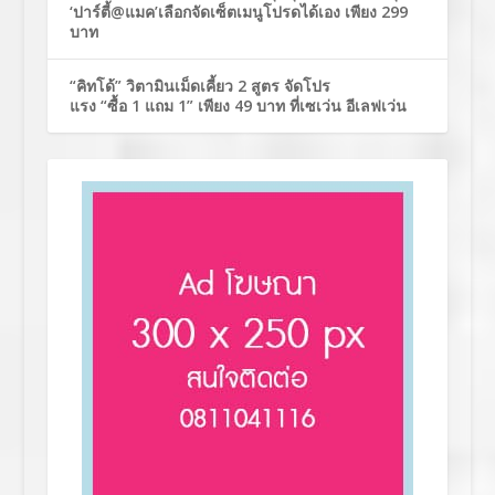
‘ปาร์ตี้@แมค’เลือกจัดเซ็ตเมนูโปรดได้เอง เพียง 299
บาท
“คิทโด้” วิตามินเม็ดเคี้ยว 2 สูตร จัดโปร
แรง “ซื้อ 1 แถม 1” เพียง 49 บาท ที่เซเว่น อีเลฟเว่น