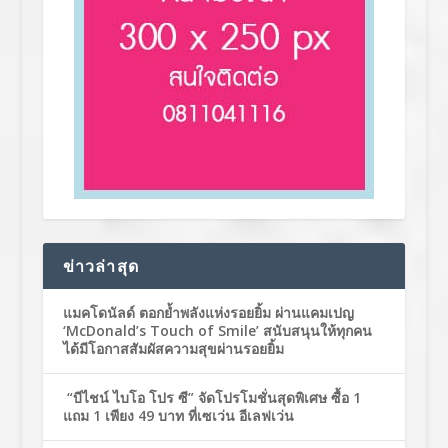
ข่าวล่าสุด
แมคโดนัลด์ ตอกย้ำพลังแห่งรอยยิ้ม ผ่านแคมเปญ
‘McDonald’s Touch of Smile’ สนับสนุนให้ทุกคน
ได้มีโอกาสสัมผัสความสุขผ่านรอยยิ้ม
“บีไชน์ ไบโอ โปร ซี” จัดโปรโมชั่นสุดพิเศษ ซื้อ 1
แถม 1 เพียง 49 บาท ที่เซเว่น อีเลฟเว่น