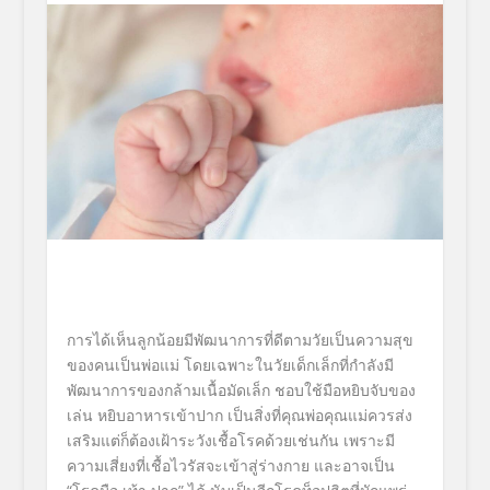
การได้เห็นลูกน้อยมีพัฒนาการที่
ดีตามวัยเป็นความสุข
ของคนเป็นพ่
อแม่ โดยเฉพาะในวัยเด็กเล็กที่กำลั
งมี
พัฒนาการของกล้ามเนื้อมัดเล็
ก ชอบใช้มือหยิบจับของ
เล่น หยิบอาหารเข้าปาก เป็นสิ่งที่คุณพ่อคุณแม่ควรส่
ง
เสริมแต่ก็ต้องเฝ้าระวังเชื้
อโรคด้วยเช่นกัน เพราะมี
ความเสี่ยงที่เชื้อไวรั
สจะเข้าสู่ร่างกาย และอาจเป็น