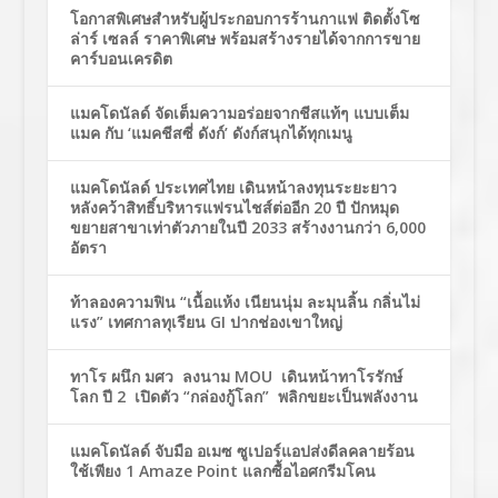
โอกาสพิเศษสำหรับผู้ประกอบการร้านกาแฟ ติดตั้งโซ
ล่าร์ เซลล์ ราคาพิเศษ พร้อมสร้างรายได้จากการขาย
คาร์บอนเครดิต
แมคโดนัลด์ จัดเต็มความอร่อยจากชีสแท้ๆ แบบเต็ม
แมค กับ ‘แมคชีสซี่ ดังก์’ ดังก์สนุกได้ทุกเมนู
แมคโดนัลด์ ประเทศไทย เดินหน้าลงทุนระยะยาว
หลังคว้าสิทธิ์บริหารแฟรนไชส์ต่ออีก 20 ปี ปักหมุด
ขยายสาขาเท่าตัวภายในปี 2033 สร้างงานกว่า 6,000
อัตรา
ท้าลองความฟิน “เนื้อแห้ง เนียนนุ่ม ละมุนลิ้น กลิ่นไม่
แรง” เทศกาลทุเรียน GI ปากช่องเขาใหญ่
ทาโร ผนึก มศว ลงนาม MOU เดินหน้าทาโรรักษ์
โลก ปี 2 เปิดตัว “กล่องกู้โลก” พลิกขยะเป็นพลังงาน
แมคโดนัลด์ จับมือ อเมซ ซูเปอร์แอปส่งดีลคลายร้อน
ใช้เพียง 1 Amaze Point แลกซื้อไอศกรีมโคน