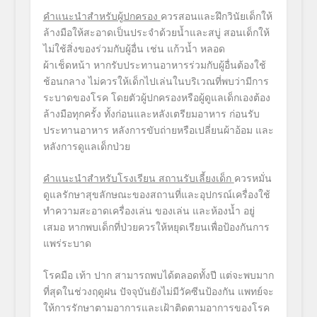
คำแนะนำสำหรับผู้ปกครอง
ควรสอนและฝึกวินัยเด็กให้
ล้างมื
อให้สะอาดเป็นประจำด้วยน้ำ
และสบู่ สอนเด็กให้
ไม่ใช้สิ่งของร่วมกั
บผู้อื่น เช่น แก้วน้ำ หลอด
ผ้าเช็ดหน้า หากรับประทานอาหารร่วมกับผู้อื่
นต้องใช้
ช้อนกลาง ไม่ควรให้เด็กไปเล่นในบริเวณที่
พบว่ามีการ
ระบาดของโรค โดยตัวผู้ปกครองหรือผู้ดูแลเด็
กเองต้อง
ล้างมือทุกครั้ง ทั้งก่อนและหลังเตรียมอาหาร ก่อนรับ
ประทานอาหาร หลังการขับถ่ายหรือเปลี่ยนผ้าอ้
อม และ
หลังการดูแลเด็กป่วย
คำแนะนำสำหรับโรงเรียน สถานรับเลี้ยงเด็ก
ควรหมั่น
ดูแลรักษาสุขลั
กษณะของสถานที่และอุปกรณ์เครื่
องใช้
ทำความสะอาดเครื่องเล่น ของเล่น และห้องน้ำ อยู่
เสมอ หากพบเด็กที่ป่วยควรให้หยุดเรี
ยนเพื่อป้องกันการ
แพร่ระบาด
โรคมือ เท้า ปาก สามารถพบได้ตลอดทั้งปี แต่จะพบมาก
ที่สุดในช่วงฤดูฝน ปัจจุบันยังไม่มีวัคซีนป้องกัน แพทย์จะ
ให้การรั
กษาตามอาการและเฝ้าติ
ดตามอาการของโรค