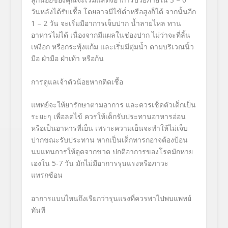
วันหลังได้รับเชื้อ โดยอาจมีไข้ต่ำหรือสูงก็ได้ จากนั้นอีก
1 – 2
วัน จะเริ่มมีอาการเจ็บปาก น้ำลายไหล ทาน
อาหารไม่ได้ เนื่องจากมีแผลในช่องปาก ไม่ว่าจะที่ลิ้น
เหงือก หรือกระพุ้งแก้ม และเริ่มมีตุ่มน้ำ ตามบริเวณนิ้ว
มือ ฝ่ามือ ฝ่าเท้า หรือก้น
การดูแลเจ้าตัวน้อยหากติดเชื้อ
แพทย์จะให้ยารักษาตามอาการ และควรเช็ดตัวเด็กเป็น
ระยะๆ เพื่อลดไข้ ควรให้เด็กรับประทานอาหารอ่อน
หรือเป็นอาหารที่เย็น เพราะความเย็นจะทำให้ไม่เจ็
บ
ปากขณะรับประทาน หากเป็นเด็กทารกอาจต้องป้
อน
นมแทนการให้ดูดจากขวด ปกติอาการของโรคมักหาย
เองใน
5-7
วัน มักไม่มีอาการรุนแรงหรื
อภาวะ
แทรกซ้อน
อาการแบบไหนถึงเรียกว่ารุนแรงที่
ควรพาไปพบแพทย์
ทันที