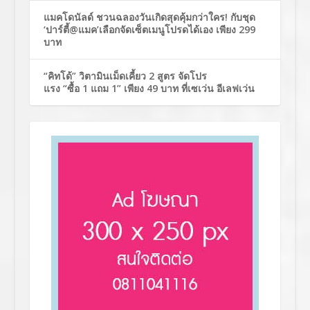
แมคโดนัลด์ ชวนฉลองวันเกิดสุดคุ้มกว่าใคร! กับชุด
‘ปาร์ตี้@แมค’เลือกจัดเซ็ตเมนูโปรดได้เอง เพียง 299
บาท
“คิทโด้” วิตามินเม็ดเคี้ยว 2 สูตร จัดโปร
แรง “ซื้อ 1 แถม 1” เพียง 49 บาท ที่เซเว่น อีเลฟเว่น