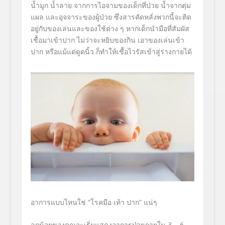
น้ำมูก น้ำลาย จากการไอจามของเด็กที่ป่วย น้ำจากตุ่ม
แผล และอุจจาระของผู้ป่วย ซึ่งสารคัดหลั่งพวกนี้จะติด
อยู่
กับของเล่นและของใช้ต่าง ๆ หากเด็กนำมือที่สัมผัส
เชื้
อมาเข้าปาก ไม่ว่าจะหยิบของกิน เอาของเล่นเข้า
ปาก หรือแม้แต่ดูดนิ้ว ก็ทำให้เชื้อไวรัสเข้าสู่ร่
างกายได้
อาการแบบไหนใช่
“
โรคมือ เท้า ปาก
”
แน่ๆ
ลูกน้อยของคุณจะเริ่
มแสดงอาการป่วยภายใน
3 – 6