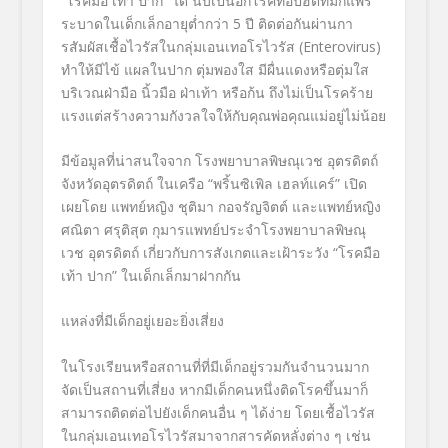
“
โรคมือ เท้า ปาก
”
ได้
นับเป็นอีกโรคท็อปฮิตที่มักแพร่
ระบาดในเด็กเล็กอายุต่ำกว่า
5
ปี ติดต่อกันผ่านกา
รสัมผัสเชื้
อไวรัสในกลุ่มเอนเทอโรไวรัส
(Enterovirus)
ทำให้มีไข้ แผลในปาก ตุ่มพองใส มีผื่นแดงหรือตุ่มใส
บริเวณฝ่ามือ นิ้วมือ ฝ่าเท้า หรือก้น ถึงไม่เป็นโรคร้าย
แรงแต่สร้
างความกังวลใจให้กับคุณพ่อคุ
ณแม่อยู่ไม่น้อย
มีข้อมูลที่น่าสนใจจาก
โรงพยาบาลพิษณุเวช อุตรดิตถ์
จังหวัดอุตรดิตถ์
ในเครือ
“
พริ้นซิเพิล เฮลท์แคร์
”
เปิด
เผยโดย
แพทย์หญิง ชุติมา กอจรัญจิตต์ และแพทย์หญิง
ศณิตา ศรุติสุต กุมารแพทย์ประจำโรงพยาบาลพิษณุ
เวช อุตรดิตถ์
เกี่ยวกับการสังเกตและเฝ้าระวัง
“
โรคมือ
เท้า ปาก
”
ในเด็กเล็กมาฝากกัน
แหล่งที่มีเด็กอยู่เยอะยิ่งเสี่
ยง
ในโรงเรียนหรือสถานที่ที่มีเด็
กอยู่รวมกันจำนวนมาก
จัดเป็นสถานที่เสี่ยง หากมีเด็กคนหนึ่งติดโรคขึ้นมาก็
สามารถติดต่อไปยังเด็กคนอื่น ๆ ได้ง่าย โดยเชื้อไวรัส
ในกลุ่
มเอนเทอโรไวรัสมาจากสารคัดหลั่
งต่าง ๆ เช่น