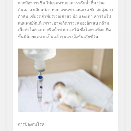
หากมีอาการซึม ไม่ยอมทานอาหารหรือนํ้าดื่ม ปวด
ต้นคอ อาเจียนบ่อย หอบ แขนขาอ่อนแรง ชัก สะดุ้งผวา
ตัวสั่น เขียวคล้ำที่บริเวณลำตัว มือ และเท้า ควรรีบไป
พบแพทย์ทันที เพราะอาจเกิดภาวะสมองอักเสบ กล้าม
เนื้อหัวใจอักเสบ หรือนํ้าท่วมปอดได้ ซึ่งโอกาสที่จะเกิด
ขึ้นมีน้
อยแต่หากเป็นแล้วรุนแรงถึงขั้
นเสียชีวิต
การป้องกันโรค