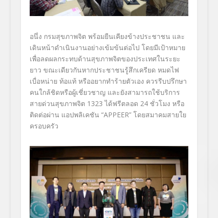
อนึ่ง
กรมสุขภาพจิต พร้อมยืนเคียงข้างประชาชน และ
เดินหน้าดำเนินงานอย่างเข้
มข้นต่อไป โดยมีเป้าหมาย
เพื่อลดผลกระทบด้
านสุขภาพจิตของประเทศในระยะ
ยาว ขณะเดียวกันหากประชาชนรู้สึ
กเครียด หมดไฟ
เบื่อหน่าย ท้อแท้ หรืออยากทำร้ายตัวเอง ควรรีบปรึกษา
คนใกล้ชิดหรือผู้
เชี่ยวชาญ และยังสามารถใช้บริการ
สายด่วนสุ
ขภาพจิต
1323
ได้ฟรีตลอด
24
ชั่วโมง หรือ
ติดต่อผ่าน
แอปพลิเคชัน
“APPEER”
โดยสมาคมสายใย
ครอบครัว