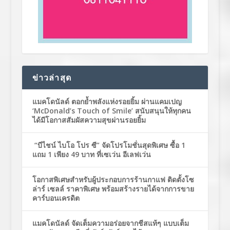
ข่าวล่าสุด
แมคโดนัลด์ ตอกย้ำพลังแห่งรอยยิ้ม ผ่านแคมเปญ
‘McDonald’s Touch of Smile’ สนับสนุนให้ทุกคน
ได้มีโอกาสสัมผัสความสุขผ่านรอยยิ้ม
“บีไชน์ ไบโอ โปร ซี” จัดโปรโมชั่นสุดพิเศษ ซื้อ 1
แถม 1 เพียง 49 บาท ที่เซเว่น อีเลฟเว่น
โอกาสพิเศษสำหรับผู้ประกอบการร้านกาแฟ ติดตั้งโซ
ล่าร์ เซลล์ ราคาพิเศษ พร้อมสร้างรายได้จากการขาย
คาร์บอนเครดิต
แมคโดนัลด์ จัดเต็มความอร่อยจากชีสแท้ๆ แบบเต็ม