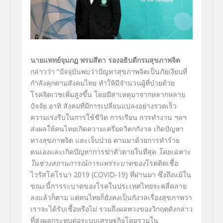
นายแพทย์จุมภฏ พรมสีดา รองอธิบดีกรมสุขภาพจิต
กล่าวว่า
“
ปัจจุบันพบว่าปัญหาสุขภาพจิตเป็นภัยเงียบที่
กำลังคุกคามสังคมไทย ทำให้มีจำนวนผู้ที่ป่วยด้วย
โรคจิตเวชเพิ่มสูงขึ้น โดยมีสาเหตุมาจากหลากหลาย
ปัจจัย อาทิ สังคมที่มีการเปลี่ยนแปลงอย่างรวดเร็ว
ความเร่งรีบในการใช้ชีวิต การเรียน การทำงาน ฯลฯ
ส่งผลให้คนไทยเกิดความเครียดวิตกกังวล เกิดปัญหา
ทางสุขภาพจิต และเจ็บป่วย ตามมาด้วยการทำร้าย
ตนเองและเกิดปัญหาการฆ่าตัวตายในที่สุด
โดยเฉพาะ
ในช่วงสถานการณ์การแพร่ระบาดของ
โรคติดเชื้อ
ไวรัสโคโรนา
2019 (COVID-19)
ที่ผ่านมา ซึ่งถึงแม้ใน
ขณะนี้การระบาดของโรคในประเทศไทยจะคลี่คลาย
ลงแล้วก็ตาม แต่คนไทยก็ยังคงเป็นกังวลเรื่องสุขภาพว่า
เราจะได้รับเชื้อหรือไม่ รวมถึง
ผลพวงของวิกฤตดังกล่าว
ที่ส่งผลกระทบต่อระบบเศรษฐกิจโดยรวมใน