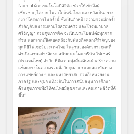
Normal
ด้วยเทคโนโลยีดิจิทัล ช่วยให้เข้าถึงผู้
เชี่ยวชาญได้
ง่าย ไม่ว่าใกล้หรือไกล และหวังเป็นอย่าง
ยิ่งว่
าโครงการในครั้งนี้ ซึ่งเป็นอีกหนึ่งความร่วมมือครั้
ง
สำคัญกับ
สมาคมสายใยครอบครัว และ
โรงพยาบาล
ศรีธัญญา กรมสุขภาพจิต จะเป็นประโยชน์ต่อทุกภาค
ส่วน
นอกจาก
นี้
ยังสอดคล้องกับพันธกิ
จหลัก
ที่
สำคัญของ
มูลนิธิไฟเซอร์
ประเทศไทย ในฐานะ
องค์กรการกุศลที่
ดำเนิ
นงานอย่างอิสระ
สนับสนุนโดย บริษัท ไฟเซอร์
(ประเทศไทย) จำกัด ที่
มีความมุ่งมั่นเดินหน้าสร้
างความ
แข็งแกร่งในความร่วมมือกั
บบุคลากรและสถาบันทาง
การแพทย์ต่
าง ๆ และมหาวิทยาลัย รวมถึงหน่วยงาน
ภาครัฐ และชุมชนท้องถิ่นในการสนับสนุ
นการศึกษา
ด้านสุขภาพเพื่อให้
คนไทยมีสุขภาพและคุณภาพชีวิตที่
ดี
ขึ้น
”