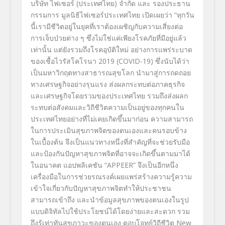
บริษัท ไฟเซอร์ (ประเทศไทย) จำกัด และ
รองประธาน
กรรมการ มูลนิธิไฟเซอร์ประเทศไทย
เปิดเผยว่า
“
ทุกวัน
นี้เรามีชีวิตอยู่ในยุ
คที่เราต้องเผชิญกับความเสี่
ยงต่อ
การเจ็บป่วยต่าง ๆ ซึ่งไม่ใช่แค่เพียงโรคภัยที่มี
อยู่แล้ว
เท่านั้น แต่ยังรวมถึงโรคอุบัติใหม่ อย่างการแพร่ระบาด
ของเชื้อไวรั
สโคโรนา
2019 (COVID-19)
ซึ่งนับได้ว่า
เป็นมหาวิ
กฤตทางสาธารณสุขโลก นำมาสู่การถดถอย
ทางเศรษฐกิจอย่
างรุนแรง ส่งผลกระทบ
ต่อภาคธุรกิจ
และเศรษฐกิจโดยรวมของประเทศไทย รวมถึงส่งผลก
ระทบต่อสังคมและ
วิ
ถีชีวิตความเป็นอยู่ของทุ
กคนใน
ประเทศไทย
อย่างที่ไม่
เคยเกิดขึ้นมาก่อน
ความสามารถ
ในการประเมินสุขภาพจิ
ตของตนเองและคนรอบข้าง
ในเบื้
องต้น จึงเป็นแนวทางหนึ่งที่สำคัญที่
จะช่วยรับมือ
และป้องกันปัญหาสุ
ขภาพจิตที่อาจจะเกิดขึ้
นตามมาได้
ในอนาคต
แอปพลิเคชัน
“APPEER”
จึงเป็นอีกหนึ่ง
เครื่องมื
อในการช่วย
รณรงค์เผยแพร่สร้
างความรู้ความ
เข้าใจเกี
ยวกับปั
ญหาสุขภาพจิต
ทำให้
ประชาชน
สามารถเข้าถึง และนำข้อมูลสุขภาพของตนเองในรู
ป
แบบดิจิทัลไปใช้ประโยชน์ได้
โดยง่ายและสะดวก รวม
ถึงรู้เท่าทันสุ
ขภาวะของตนเอง ตอบโจทย์วิถีชีวิต
New