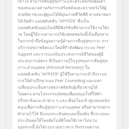
เข้าใจ สามารถคืนสู่สุขภาวะและตระหนั
กถึงคุณค่า
ของตนเอง ผสานกับการเสริมพลังและความหวั
งให้ผู้
ป่วยจิตเวชและผู้ดูแลได้
มีคุณภาพชีวิตที่ดี ทางสมาคมฯ
ได้เปิดตัว
แอปพลิเคชัน
“APPEER”
ซึ่งเป็น
แอปพลิเคชันออนไลน์ที่
มีฟังก์ชันที่สามารถใช้งานได้ง่
าย โดยผู้ใช้งานสามารถใช้แพลตฟอร์
มนี้เป็นสื่อกลาง
ในการเข้าถึงข้
อมูลความรู้ด้านการคืนสู่สุ
ขภาวะ การ
บริการสุขภาพจิตแนวใหม่ที่
กำลังพัฒนาระบบ
Peer
Support
และการแบ่งปันประสบการณ์ชีวิ
ตของผู้มี
ประสบการณ์ตรง ที่เป็นความรู้ในรูปของการคืนสู่
สุข
ภาวะส่วนบุคคล (
Personal Recovery
) ใน
แอปพลิเคชัน
“APPEER”
ผู้ใช้จึงสามารถเข้าถึ
งระบบ
การให้คำปรึกษาแบบ
Peer Counseling
และแลก
เปลี่ยนประเด็นทางสุ
ขภาพจิตกับผู้เชี่ยวชาญได้
โดยตรง ผ่านโปรแกรมนัดพบเพื่อนหนุนใจที่
ให้คำ
ปรึกษาข้อแนะนำต่าง ๆ และเชื่อมโยงเข้าสู่แหล่งสนั
บ
สนุนเพื่อการคืนสู่สุขภาวะส่
วนบุคคล หรือสามารถฝาก
คำถามไว้ได้ มีแบบประเมินตนเองเบื้องต้น ซึ่งระบบจะ
ประเมินผลให้โดยอั
ตโนมัติโดยใช้เวลาไม่นาน
นอกจากนี้ ยังได้รวบรวมข่าวสาร กิจกรรมความ