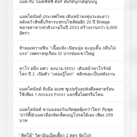
แมค กับ ‘แมคชีสซี่ ดังก์’ ดังก์สนุกได้ทุกเมนู
แมคโดนัลด์ ประเทศไทย เดินหน้าลงทุนระยะยาว
หลังคว้าสิทธิ์บริหารแฟรนไชส์ต่ออีก 20 ปี ปักหมุด
ขยายสาขาเท่าตัวภายในปี 2033 สร้างงานกว่า 6,000
อัตรา
ท้าลองความฟิน “เนื้อแห้ง เนียนนุ่ม ละมุนลิ้น กลิ่นไม่
แรง” เทศกาลทุเรียน GI ปากช่องเขาใหญ่
ทาโร ผนึก มศว ลงนาม MOU เดินหน้าทาโรรักษ์
โลก ปี 2 เปิดตัว “กล่องกู้โลก” พลิกขยะเป็นพลังงาน
แมคโดนัลด์ จับมือ อเมซ ซูเปอร์แอปส่งดีลคลายร้อน
ใช้เพียง 1 Amaze Point แลกซื้อไอศกรีมโคน
แมคโดนัลด์ ชวนฉลองวันเกิดสุดคุ้มกว่าใคร! กับชุด
‘ปาร์ตี้@แมค’เลือกจัดเซ็ตเมนูโปรดได้เอง เพียง 299
บาท
“คิทโด้” วิตามินเม็ดเคี้ยว 2 สูตร จัดโปร