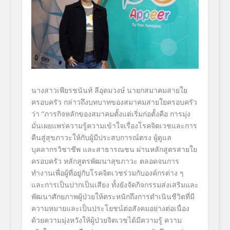
นางสาวเพียรชนันท์ ลีอุดมวงษ์ นายกสมาคมสายใย
ครอบครัว
กล่าวถึ
งบทบาทของสมาคมสายใยครอบครัว
ว่า
“
ภารกิจหลักของสมาคมตั้งแต่เริ่
มก่อตั้งคือ การมุ่ง
มั่น
เผยแพร่ความรู้
ความเข้าใจเรื่องโรคจิ
ตเวชและการ
คืนสู่สุขภาวะให้กั
บผู้มีประสบการณ์ตรง ผู้ดูแล
บุคลากรวิชาชีพ และสาธารณชน ผ่านหลักสูตรสายใย
ครอบครัว หลักสูตรพัฒนาสุขภาวะ ตลอดจนการ
ทำงานเพื่อผู้ที่อยู่
กับโรคจิตเวชร่วมกับองค์กรต่าง ๆ
และการเป็นปากเป็นเสียง
ทั้งยังจัดกิจกรรมส่งเสริมและ
พั
ฒนาศักยภาพผู้ป่วยให้ตระหนักถึ
งการดำเนินชีวิตที่มี
ความหมายและเป็นประโยชน์ต่อสั
งคม
อย่างต่อเนื่อง
ด้วยความมุ่งหวังให้ผู้ป่วยจิ
ตเวชได้มีความรู้ ความ