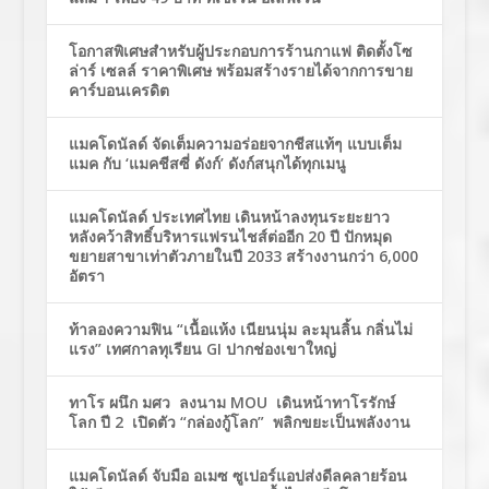
โอกาสพิเศษสำหรับผู้ประกอบการร้านกาแฟ ติดตั้งโซ
ล่าร์ เซลล์ ราคาพิเศษ พร้อมสร้างรายได้จากการขาย
คาร์บอนเครดิต
แมคโดนัลด์ จัดเต็มความอร่อยจากชีสแท้ๆ แบบเต็ม
แมค กับ ‘แมคชีสซี่ ดังก์’ ดังก์สนุกได้ทุกเมนู
แมคโดนัลด์ ประเทศไทย เดินหน้าลงทุนระยะยาว
หลังคว้าสิทธิ์บริหารแฟรนไชส์ต่ออีก 20 ปี ปักหมุด
ขยายสาขาเท่าตัวภายในปี 2033 สร้างงานกว่า 6,000
อัตรา
ท้าลองความฟิน “เนื้อแห้ง เนียนนุ่ม ละมุนลิ้น กลิ่นไม่
แรง” เทศกาลทุเรียน GI ปากช่องเขาใหญ่
ทาโร ผนึก มศว ลงนาม MOU เดินหน้าทาโรรักษ์
โลก ปี 2 เปิดตัว “กล่องกู้โลก” พลิกขยะเป็นพลังงาน
แมคโดนัลด์ จับมือ อเมซ ซูเปอร์แอปส่งดีลคลายร้อน