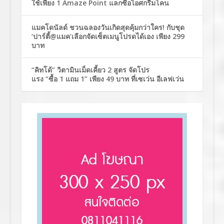
ใช้เพียง 1 Amaze Point แลกซื้อไอศกรีมโคน
แมคโดนัลด์ ชวนฉลองวันเกิดสุดคุ้มกว่าใคร! กับชุด
‘ปาร์ตี้@แมค’เลือกจัดเซ็ตเมนูโปรดได้เอง เพียง 299
บาท
“คิทโด้” วิตามินเม็ดเคี้ยว 2 สูตร จัดโปร
แรง “ซื้อ 1 แถม 1” เพียง 49 บาท ที่เซเว่น อีเลฟเว่น