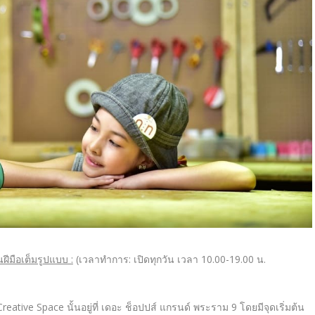
ฝีมือเต็
มรูปแบบ
:
(เวลาทำการ
:
เปิดทุกวัน เวลา
10.00-19.00
น
.
reative Space
นั้นอยู่ที่ เดอะ ช็อปปส์ แกรนด์ พระราม
9
โดยมีจุดเริ่มต้น