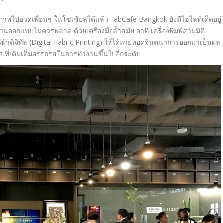
ภาพไปอวดเพื่อนๆ ในโซเชียลได้แล้ว
FabCafe Bangkok
ยังมีไฮไลท์เด็ดอยู่
านออกแบบไม่ควรพลาด ด้วยเครื่องมือล้ำสมัย อาทิ เครื่องพิมพ์สามมิติ
ผ้าดิจิทัล (
Digital Fabric Printing)
ให้ได้ถ่ายทอดจินตนาการออกมาเป็
นผล
ศ ที่เติมเต็มอรรถรสในการทำงานขึ้
นไปอีกระดับ