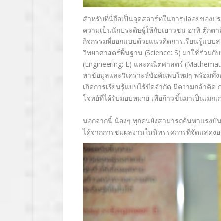
สำหรับที่นี่ถือเป็นจุดสตาร์
ทในการปล่อยของปร
ความเป็นนักประดิษฐ์ให้
กับเยาวชน อาทิ ตุ๊กตา
กิจกรรมที่ออกแบบด้
วยแนวคิดการเรียนรู้แบบสะ
วิทยาศาสตร์พื้นฐาน (
Science: S)
มาใช้ร่วมกั
(
Engineering: E
) และคณิตศาสตร์ (
Mathemati
หาข้อมูลและวิเคราะห์ข้อค้
นพบใหม่ๆ พร้อมทั้
เกิดการเรียนรู้
แบบไร้ขีดจำกัด มีความกล้าคิด
โจทย์ที่ได้รั
บมอบหมาย เพื่อก้าวขึ้นมาเป็นเมกเก
นอกจากนี้ น้องๆ ทุกคนยังสามารถค้นหาแรงบั
น
ได้จากการชมผลงานในนิ
ทรรศการที่จัดแสดงอยู่