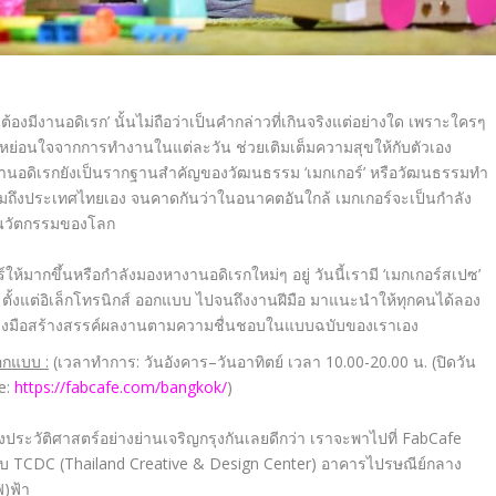
ต้องมีงานอดิเรก
’
นั้นไม่ถือว่าเป็นคำกล่าวที่เกิ
นจริงแต่อย่างใด เพราะใครๆ
หย่
อนใจจากการทำงานในแต่ละวัน ช่วยเติมเต็มความสุขให้กับตั
วเอง
านอดิเรกยังเป็นรากฐานสำคั
ญของวัฒนธรรม
‘
เมกเกอร์
’
หรือวัฒนธรรมทำ
ถึงประเทศไทยเอง จนคาดกันว่าในอนาคตอันใกล้ เมกเกอร์จะเป็นกำลัง
นวัตกรรมของโลก
์ให้มากขึ้นหรื
อกำลังมองหางานอดิเรกใหม่ๆ อยู่ วันนี้เรามี
‘
เมกเกอร์สเปซ
’
ั้งแต่อิเล็กโทรนิกส์ ออกแบบ ไปจนถึงงานฝีมือ มาแนะนำให้ทุกคนได้ลอง
งมือสร้างสรรค์
ผลงานตามความชื่นชอบในแบบฉบั
บของเราเอง
นออกแบบ
:
(เวลาทำการ
:
วันอังคาร
–
วันอาทิตย์ เวลา
10.00-20.00
น
.
(ปิดวัน
e:
https://fabcafe.com/bangkok/
)
งประวัติ
ศาสตร์อย่างย่านเจริญกรุงกั
นเลยดีกว่า เราจะพาไปที่
FabCafe
บบ
TCDC (Thailand Creative & Design Center)
อาคารไปรษณีย์กลาง
)ฟ้า