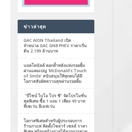
ข่าวล่าสุด
GAC AION Thailand เปิด
จำหน่าย GAC GN8 PHEV ราคาเริ่ม
ต้น 2.199 ล้านบาท
แมคโดนัลด์ ตอกย้ำพลังแห่งรอยยิ้ม
ผ่านแคมเปญ ‘McDonald’s Touch
of Smile’ สนับสนุนให้ทุกคนได้มี
โอกาสสัมผัสความสุขผ่านรอยยิ้ม
“บีไชน์ ไบโอ โปร ซี” จัดโปรโมชั่น
สุดพิเศษ ซื้อ 1 แถม 1 เพียง 49 บาท
ที่เซเว่น อีเลฟเว่น
โอกาสพิเศษสำหรับผู้ประกอบการ
ร้านกาแฟ ติดตั้งโซล่าร์ เซลล์ ราคา
พิเศษ พร้อมสร้างรายได้จากการขาย