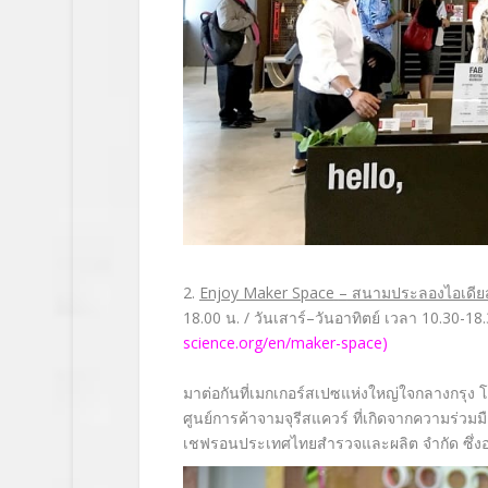
2.
Enjoy Maker Space
–
สนามประลองไอเดียส
18.00
น
. /
วันเสาร์
–
วันอาทิตย์ เวลา
10.30-18
science.org/
en/maker-space
)
มาต่อกันที่เมกเกอร์สเปซแห่
งใหญ่ใจกลางกรุง 
ศูนย์การค้าจามจุรีสแควร์ ที่เกิดจากความร่วมม
เชฟรอนประเทศไทยสำรวจและผลิต จำกัด ซึ่งอย