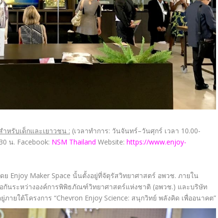
ำหรับเด็
กและเยาวชน
:
(เวลาทำการ
:
วันจันทร์
–
วันศุกร์ เวลา
10.00-
.30
น
.
Facebook:
NSM Thailand
Website:
https://www.enjoy-
โดย
Enjoy Maker Space
นั้นตั้งอยู่ที่จัตุรัสวิ
ทยาศาสตร์ อพวช. ภายใน
ือกันระหว่
างองค์การพิพิธภัณฑ์วิทยาศาสตร์
แห่งชาติ
(อพวช.) และบริษัท
ู่ภายใต้โครงการ “
Chevron Enjoy Science:
สนุกวิทย์ พลังคิด เพื่ออนาคต”