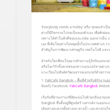
‘Everybody needs a hobby’
หรือ
‘
ทุกคนจำเป็น
ต่างก็มีกิจกรรมโปรดเป็นของตั
วเอง เพื่อพักผ่อน
เพราะได้ทำในสิ่งที่
ชอบและถนัด นอกจากนั้น ง
เอง ที่เติบโตอย่างไม่หยุดยั้
งในประเทศต่างๆ รวม
สำคั
ญในการพัฒนาเศรษฐกิจ เทคโนโลยี และ
สำหรับใครที่สนใจอยากทำความรู้
จักกับเมกเกอร
หรือโคเวิร์กกิ้
งสเปซของชาวเมกเกอร์สายต่างๆ ต
แวะเวี
ยนไปสัมผัสวัฒนธรรมเมกเกอร์ด้
วยการล
1.
FabCafe Bangkok –
พื้นที่สำหรับผู้รักงา
จันทร์)
Facebook:
FabCafe Bangkok
Websit
เริ่มกันที่ย่านเก่าแก่ที่อั
ดแน่นไปด้วยกลิ่นอายแห่
Bangkok
ซึ่งตั้งอยู่ที่ศูนย์สร้างสรรค์
งานออกแ
เดินทางสะดวกทั้งทางบก ทางน้ำ และทาง(รถไฟ