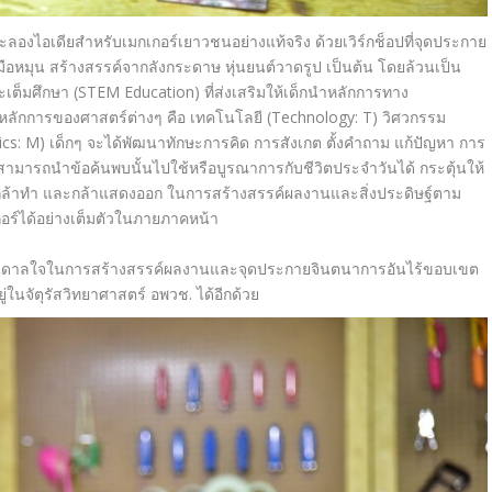
ะลองไอเดี
ยสำหรับ
เมกเกอร์เยาวชน
อย่างแท้
จริง ด้วยเวิร์กช็อปที่จุ
ดประกาย
มือหมุน สร้างสรรค์จากลังกระดาษ หุ่นยนต์วาดรูป เป็นต้น โดยล้วนเป็น
เต็มศึ
กษา (
STEM Education)
ที่ส่งเสริมให้เด็กนำหลั
กการทาง
บหลักการของศาสตร์ต่
างๆ คือ เทคโนโลยี
(Technology: T)
วิศวกรรม
cs: M)
เด็กๆ จะได้พัฒนาทักษะการคิด การสังเกต
ตั้งคำถาม
แก้ปัญหา การ
งสามารถนำข้อค้นพบนั้
นไปใช้หรือบูรณาการกับชีวิ
ตประจำวันได้ กระตุ้นให้
 กล้าทำ และกล้าแสดงออก ในการสร้างสรรค์ผลงานและสิ่
งประดิษฐ์ตาม
อร์ได้
อย่างเต็มตัวในภายภาคหน้า
ดาลใจในการสร้างสรรค์
ผลงานและจุดประกายจินตนาการอั
นไร้ขอบเขต
ในจัตุรั
สวิทยาศาสตร์ อพวช. ได้อีกด้วย