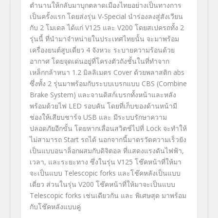
ตำนานให้กลับมาบุกตลาดเมืองไทยอย่างเป็นทางการ
เป็นครั้งแรก โดยส่งรุ่น V-Special นำร่องลงสู่สังเวียน
กับ 2 โมเดล ได้แก่ V125 และ V200 โดยสเปครถทั้ง 2
รุ่นนี้ ที่นำมาจำหน่ายในประเทศไทยนั้น จะมาพร้อม
เครื่องยนต์สูบเดี่ยว 4 จังหวะ ระบายความร้อนด้วย
อากาศ โดยจุดเด่นอยู่ที่โครงตัวถังชั้นในที่ทำจาก
เหล็กกล้าหนา 1.2 มิลลิเมตร Cover ด้วยพลาสติก abs
ซึ่งทั้ง 2 รุ่นมาพร้อมกับระบบเบรกแบบ CBS (Combine
Brake System) และจานดิสก์เบรกทั้งหน้าและหลัง
พร้อมด้วยไฟ LED รอบคัน โดยที่เก็บของด้านหน้ามี
ช่องให้เสียบชาร์จ USB และ มีระบบรักษาความ
ปลอดภัยอีกขั้น โดยหากเลื่อนสวิตช์ไปที่ Lock จะทำให้
ไม่สามารถ Start รถได้ นอกจากนี้มาตรวัดความเร็วยัง
เป็นแบบอนาล็อกผสมกับดิจิตอล ที่แสดงแรงดันไฟฟ้า,
เวลา, และระยะทาง ซึ่งในรุ่น V125 โช๊คหน้าที่ให้มา
จะเป็นแบบ Telescopic forks และโช๊คหลังเป็นแบบ
เดี่ยว ส่วนในรุ่น V200 โช๊คหน้าที่ให้มาจะเป็นแบบ
Telescopic forks เช่นเดียวกัน และ พิเศษสุด มาพร้อม
กับโช๊คหลังแบบคู่