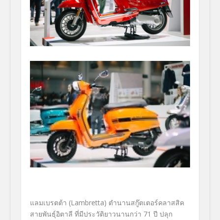
แลมเบรตต้า (Lambretta) ตำนานสกู๊ตเตอร์คลาสสิค
สายพันธุ์อิตาลี ที่มีประวัติยาวนานกว่า 71 ปี ปลุก