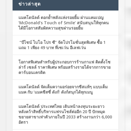
ข่าวล่าสุด
แมคโดนัลด์ ตอกย้ำพลังแห่งรอยยิ้ม ผ่านแคมเปญ
‘McDonald’s Touch of Smile’ สนับสนุนให้ทุกคน
ได้มีโอกาสสัมผัสความสุขผ่านรอยยิ้ม
“บีไชน์ ไบโอ โปร ซี” จัดโปรโมชั่นสุดพิเศษ ซื้อ 1
แถม 1 เพียง 49 บาท ที่เซเว่น อีเลฟเว่น
โอกาสพิเศษสำหรับผู้ประกอบการร้านกาแฟ ติดตั้งโซ
ล่าร์ เซลล์ ราคาพิเศษ พร้อมสร้างรายได้จากการขาย
คาร์บอนเครดิต
แมคโดนัลด์ จัดเต็มความอร่อยจากชีสแท้ๆ แบบเต็ม
แมค กับ ‘แมคชีสซี่ ดังก์’ ดังก์สนุกได้ทุกเมนู
แมคโดนัลด์ ประเทศไทย เดินหน้าลงทุนระยะยาว
หลังคว้าสิทธิ์บริหารแฟรนไชส์ต่ออีก 20 ปี ปักหมุด
ขยายสาขาเท่าตัวภายในปี 2033 สร้างงานกว่า 6,000
อัตรา