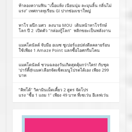
ท้าลองความฟิน “เนื้อแห้ง เนียนนุ่ม ละมุนลิ้น กลิ่นไม่
แรง” เทศกาลทุเรียน GI ปากช่องเขาใหญ่
ทาโร ผนึก มศว ลงนาม MOU เดินหน้าทาโรรักษ์
โลก ปี 2 เปิดตัว “กล่องกู้โลก” พลิกขยะเป็นพลังงาน
แมคโดนัลด์ จับมือ อเมซ ซูเปอร์แอปส่งดีลคลายร้อน
ใช้เพียง 1 Amaze Point แลกซื้อไอศกรีมโคน
แมคโดนัลด์ ชวนฉลองวันเกิดสุดคุ้มกว่าใคร! กับชุด
‘ปาร์ตี้@แมค’เลือกจัดเซ็ตเมนูโปรดได้เอง เพียง 299
บาท
“คิทโด้” วิตามินเม็ดเคี้ยว 2 สูตร จัดโปร
แรง “ซื้อ 1 แถม 1” เพียง 49 บาท ที่เซเว่น อีเลฟเว่น