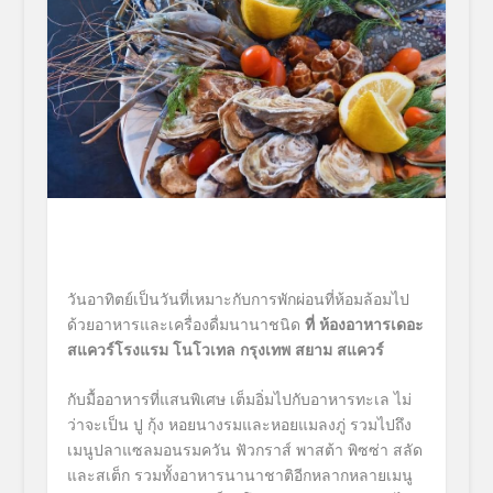
วันอาทิตย์เป็นวันที่เหมาะกับการพักผ่อนที่ห้อมล้อมไป
ด้วยอาหารและเครื่องดื่มนานาชนิด
ที่ ห้องอาหารเดอะ
สแควร์โรงแรม โนโวเทล กรุงเทพ สยาม สแควร์
กับมื้ออาหารที่แสนพิเศษ เต็มอิ่มไปกับอาหารทะเล ไม่
ว่าจะเป็น ปู กุ้ง หอยนางรมและหอยแมลงภู่ รวมไปถึง
เมนูปลาแซลมอนรมควัน ฟัวกราส์ พาสต้า พิซซ่า สลัด
และสเต็ก รวมทั้งอาหารนานาชาติอีกหลากหลายเมนู