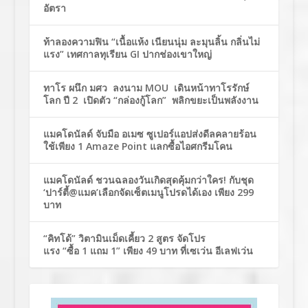
อัตรา
ท้าลองความฟิน “เนื้อแห้ง เนียนนุ่ม ละมุนลิ้น กลิ่นไม่
แรง” เทศกาลทุเรียน GI ปากช่องเขาใหญ่
ทาโร ผนึก มศว ลงนาม MOU เดินหน้าทาโรรักษ์
โลก ปี 2 เปิดตัว “กล่องกู้โลก” พลิกขยะเป็นพลังงาน
แมคโดนัลด์ จับมือ อเมซ ซูเปอร์แอปส่งดีลคลายร้อน
ใช้เพียง 1 Amaze Point แลกซื้อไอศกรีมโคน
แมคโดนัลด์ ชวนฉลองวันเกิดสุดคุ้มกว่าใคร! กับชุด
‘ปาร์ตี้@แมค’เลือกจัดเซ็ตเมนูโปรดได้เอง เพียง 299
บาท
“คิทโด้” วิตามินเม็ดเคี้ยว 2 สูตร จัดโปร
แรง “ซื้อ 1 แถม 1” เพียง 49 บาท ที่เซเว่น อีเลฟเว่น