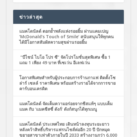
ข่าวล่าสุด
แมคโดนัลด์ ตอกย้ำพลังแห่งรอยยิ้ม ผ่านแคมเปญ
‘McDonald’s Touch of Smile’ สนับสนุนให้ทุกคน
ได้มีโอกาสสัมผัสความสุขผ่านรอยยิ้ม
“บีไชน์ ไบโอ โปร ซี” จัดโปรโมชั่นสุดพิเศษ ซื้อ 1
แถม 1 เพียง 49 บาท ที่เซเว่น อีเลฟเว่น
โอกาสพิเศษสำหรับผู้ประกอบการร้านกาแฟ ติดตั้งโซ
ล่าร์ เซลล์ ราคาพิเศษ พร้อมสร้างรายได้จากการขาย
คาร์บอนเครดิต
แมคโดนัลด์ จัดเต็มความอร่อยจากชีสแท้ๆ แบบเต็ม
แมค กับ ‘แมคชีสซี่ ดังก์’ ดังก์สนุกได้ทุกเมนู
แมคโดนัลด์ ประเทศไทย เดินหน้าลงทุนระยะยาว
หลังคว้าสิทธิ์บริหารแฟรนไชส์ต่ออีก 20 ปี ปักหมุด
ขยายสาขาเท่าตัวภายในปี 2033 สร้างงานกว่า 6,000