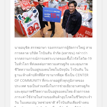
นายอนุชิต สรรพอาษา รองกรรมการผู้จัดการใหญ่ สาย
การตลาด บริษัท โรบินสัน จำกัด (มหาชน)
กล่าวว่า
จากสถานการณ์การแพร่ระบาดของเชื้
อไวรัสโควิด-
19
ในทั่วโลก ที่ส่งผลต่อภาพรวมเศรษฐกิจ และคุณภาพ
ชีวิตความเป็นอยู่
ของคนไทยในปัจจุบัน
โรบินสัน
ใน
ฐานะห้างค้าปลีกที่มี
สาขามากที่สุด ซึ่งเป็น
CENTER
OF COMMUNITY
ที่กระจายอยู่ทั่วทุกภูมิ
ภาคของ
ประเทศ ขอเป็นส่วนหนึ่งในการช่วยเยี
ยวยาเศรษฐกิจ
และคุณภาพชีวิ
ตความเป็นอยู่ของคนไทย ด้วยการลด
ภาระค่าใช้จ่ายในส่
วนของสินค้าอุปโภคในชีวิ
ตประจำ
วัน ในแคมเปญ
‘
ลดช่วยชาติ
’
#
โรบินสันเคียงข้างคน