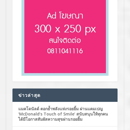
ข่าวล่าสุด
แมคโดนัลด์ ตอกย้ำพลังแห่งรอยยิ้ม ผ่านแคมเปญ
‘McDonald’s Touch of Smile’ สนับสนุนให้ทุกคน
ได้มีโอกาสสัมผัสความสุขผ่านรอยยิ้ม