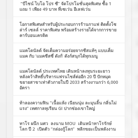
“บีไชน์ ไบโอ โปร ซี” จัดโปรโมชั่นสุดพิเศษ ซื้อ 1
แถม 1 เพียง 49 บาท ที่เซเว่น อีเลฟเว่น
โอกาสพิเศษสำหรับผู้ประกอบการร้านกาแฟ ติดตั้งโซ
ล่าร์ เซลล์ ราคาพิเศษ พร้อมสร้างรายได้จากการขาย
คาร์บอนเครดิต
แมคโดนัลด์ จัดเต็มความอร่อยจากชีสแท้ๆ แบบเต็ม
แมค กับ ‘แมคชีสซี่ ดังก์’ ดังก์สนุกได้ทุกเมนู
แมคโดนัลด์ ประเทศไทย เดินหน้าลงทุนระยะยาว
หลังคว้าสิทธิ์บริหารแฟรนไชส์ต่ออีก 20 ปี ปักหมุด
ขยายสาขาเท่าตัวภายในปี 2033 สร้างงานกว่า 6,000
อัตรา
ท้าลองความฟิน “เนื้อแห้ง เนียนนุ่ม ละมุนลิ้น กลิ่นไม่
แรง” เทศกาลทุเรียน GI ปากช่องเขาใหญ่
ทาโร ผนึก มศว ลงนาม MOU เดินหน้าทาโรรักษ์
โลก ปี 2 เปิดตัว “กล่องกู้โลก” พลิกขยะเป็นพลังงาน