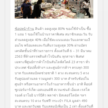
ช้อปหน้าร้าน
สินค้า
ลดสูงสุด
80%
ของใช้จำเป็น ซื้อ
1
แถม
1
ของใช้ในบ้านราคาพิเศษ
สมาชิกเดอะวัน
รับ
ส่วนลดสูงสุด
40%
เมื่อใช้คะแนนเดอะวันแลกตามเงื่
อนไข พร้อม
ลดและรับคืนรวมสูงสุด
30%
ผ่านบัตร
เครดิตชั้นนำที่
ร่
วมรายการ
ตั้งแต่วันที่ 6 –
31
มีนาคม
2563
ที่ห้างสรรพสินค้าโรบินสัน ทุกสาขา
พิเศษ
!
เฉพาะที่ศูนย์การค้าโรบินสัน
ไลฟ์
สไตล์
23
สาขา ทั่ว
ประเทศ ช้อปทั้งห้างฯ และศูนย์การค้าฯ ครบทุก
300
บาท รับแสตมป์ลดช่วยชาติ
1
ดวง
สะสมครบ
5
ดวง
รับคูปองส่วนลด รวมมูลค่า
300
บาท
สำหรับ
ช้อปใน
ศูนย์ฯ หรือทานอาหารในร้านอาหารชั้นนำ
อาทิ
ท็อปส์
ซูเปอร์มาร์เก็ต
เอสแอนด์พี สเวนเซ่นส์ เอ็มเค เรสโต
รองต์ ยาโยอิ บาร์บีคิว พลาซ่า มิสเตอร์โดนัท
ฯลฯ
สะสมครบ
10
ดวง
รับฟรี
!
กระเป๋า
FILA
มูลค่า
490
บาท
และทุกวันพุธ
รับแสตมป์เพิ่มเป็น
2
เท่า
ตั้งแต่วันที่