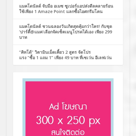
แมคโดนัลด์ จับมือ อเมซ ซูเปอร์แอปส่งดีลคลายร้อน
ใช้เพียง 1 Amaze Point แลกซื้อไอศกรีมโคน
แมคโดนัลด์ ชวนฉลองวันเกิดสุดคุ้มกว่าใคร! กับชุด
‘ปาร์ตี้@แมค’เลือกจัดเซ็ตเมนูโปรดได้เอง เพียง 299
บาท
“คิทโด้” วิตามินเม็ดเคี้ยว 2 สูตร จัดโปร
แรง “ซื้อ 1 แถม 1” เพียง 49 บาท ที่เซเว่น อีเลฟเว่น