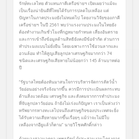
รักษ์ทะเลไทย ตัวแทนภาคีเครือข่ายฯ เปิดเผยว่าแม้จะ
เป็นเรื่องน่ายินดีที่ไทยได้รับการปลดใบเหลือง แต่
ปัญหาในภาคประมงยังไม่หมดไป โดยงานวิจัยของภาคี
เครือข่ายฯ ในปี 2561 พบว่าแรงงานประมงในไทยยัง
ต้องทำงานเกินชั่วโมงที่กฎหมายกำหนด เสี่ยงอันตราย
และการเข้าถึงข้อมูลด้านสิทธิยังคงมีข้อจำกัด ส่วนการ
ทำประมงแบบไม่ยั่งยืน โดยเฉพาะการใช้อวนลากและ
อวนล้อม ทำให้สูญเสียลูกปลาเศรษฐกิจมากกว่า 74
ชนิดและเศรษฐกิจเสียหายไม่น้อยกว่า 145 ล้านบาทต่อ
ปี
“รัฐบาลไทยต้องหันมาสนใจการบริหารจัดการสัตว์น้ำ
วัยอ่อนอย่างจริงจังมากขึ้น ควรมีการประเมินผลกระทบ
ด้านสิ่งแวดล้อม เศรษฐกิจ และสังคมจากการทำประมง
ที่จับลูกปลาวัยอ่อน ถ้ายังไม่เร่งแก้ปัญหา เราเป็นห่วงว่า
ทรัพยากรทางทะเลไปจนถึงเศรษฐกิจของประเทศจะยิ่ง
ได้รับความเสียหายมากขึ้นเรื่อยๆ แม้ว่าจะไม่มีใบ
เหลืองจากอียูแล้วก็ตาม” นายวิโชคศักดิ์กล่าว
ด้วยนางสาวนาตยา เพชรรัตน์ ผู้ประสานงานโครงการ