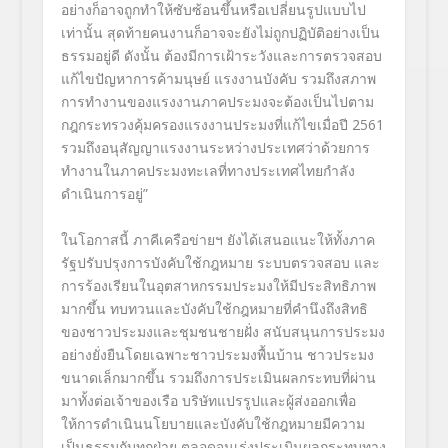
อย่างก็อาจถูกทำให้ซับซ้อนขึ้นหรือเปลี่ยนรูปแบบไป
เท่านั้น สุดท้ายคนงานก็อาจจะยังไม่ถูกปฏิบัติอย่างเป็น
ธรรมอยู่ดี ดังนั้น ต้องมีการเฝ้าระวังและการตรวจสอบ
แก้ไขปัญหาการค้ามนุษย์ แรงงานบังคับ รวมถึงสภาพ
การทำงานของแรงงานภาคประมงจะต้องเป็นไปตาม
กฎกระทรวงคุ้มครองแรงงานประมงที่แก้ไขเมื่อปี 2561
รวมถึงอนุสัญญาแรงงานระหว่างประเทศว่าด้วยการ
ทำงานในภาคประมงทะเลที่ทางประเทศไทยกำลัง
ดำเนินการอยู่”
ในโอกาสนี้ ภาคีเครือข่ายฯ ยังได้เสนอแนะให้ทั้งภาค
รัฐปรับปรุงการบังคับใช้กฎหมาย ระบบตรวจสอบ และ
การร้องเรียนในอุตสาหกรรมประมงให้มีประสิทธิภาพ
มากขึ้น ทบทวนและบังคับใช้กฎหมายที่คำนึงถึงสิทธิ
ของชาวประมงและชุมชนชายฝั่ง สนับสนุนการประมง
อย่างยั่งยืนโดยเฉพาะชาวประมงพื้นบ้าน ชาวประมง
ขนาดเล็กมากขึ้น รวมถึงการประเมินผลกระทบที่ผ่าน
มาทั้งต่อเจ้าของเรือ บริษัทแปรรูปและผู้ส่งออกเพื่อ
ให้การดำเนินนโยบายและบังคับใช้กฎหมายมีความ
เป็นธรรมกับทุกฝ่าย ตลอดจนเร่งประเมินผลกระทบทาง