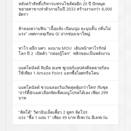
หลังคว้าสิทธิ์บริหารแฟรนไชส์ต่ออีก 20 ปี ปักหมุด
ขยายสาขาเท่าตัวภายในปี 2033 สร้างงานกว่า 6,000
อัตรา
ท้าลองความฟิน “เนื้อแห้ง เนียนนุ่ม ละมุนลิ้น กลิ่นไม่
แรง” เทศกาลทุเรียน GI ปากช่องเขาใหญ่
ทาโร ผนึก มศว ลงนาม MOU เดินหน้าทาโรรักษ์
โลก ปี 2 เปิดตัว “กล่องกู้โลก” พลิกขยะเป็นพลังงาน
แมคโดนัลด์ จับมือ อเมซ ซูเปอร์แอปส่งดีลคลายร้อน
ใช้เพียง 1 Amaze Point แลกซื้อไอศกรีมโคน
แมคโดนัลด์ ชวนฉลองวันเกิดสุดคุ้มกว่าใคร! กับชุด
‘ปาร์ตี้@แมค’เลือกจัดเซ็ตเมนูโปรดได้เอง เพียง 299
บาท
“คิทโด้” วิตามินเม็ดเคี้ยว 2 สูตร จัดโปร
แรง “ซื้อ 1 แถม 1” เพียง 49 บาท ที่เซเว่น อีเลฟเว่น