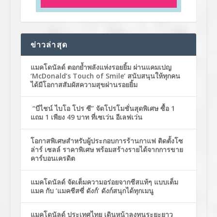
ข่าวล่าสุด
แมคโดนัลด์ ตอกย้ำพลังแห่งรอยยิ้ม ผ่านแคมเปญ
‘McDonald’s Touch of Smile’ สนับสนุนให้ทุกคน
ได้มีโอกาสสัมผัสความสุขผ่านรอยยิ้ม
“บีไชน์ ไบโอ โปร ซี” จัดโปรโมชั่นสุดพิเศษ ซื้อ 1
แถม 1 เพียง 49 บาท ที่เซเว่น อีเลฟเว่น
โอกาสพิเศษสำหรับผู้ประกอบการร้านกาแฟ ติดตั้งโซ
ล่าร์ เซลล์ ราคาพิเศษ พร้อมสร้างรายได้จากการขาย
คาร์บอนเครดิต
แมคโดนัลด์ จัดเต็มความอร่อยจากชีสแท้ๆ แบบเต็ม
แมค กับ ‘แมคชีสซี่ ดังก์’ ดังก์สนุกได้ทุกเมนู
แมคโดนัลด์ ประเทศไทย เดินหน้าลงทุนระยะยาว