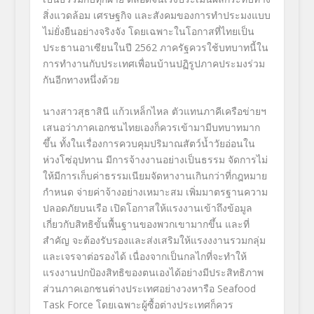
สิ่งแวดล้อม เศรษฐกิจ และสังคมของการทำประมงแบบ
ไม่ยั่งยืนอย่างจริงจัง โดยเฉพาะในโอกาสที่ไทยเป็น
ประธานอาเซียนในปี 2562 ภาครัฐควรใช้บทบาทนี้ใน
การทำงานกับประเทศเพื่อนบ้านปฏิรูปภาคประมงร่วม
กันอีกทางหนึ่งด้วย
นางสาวสุธาสินี แก้วเหล็กไหล ตัวแทนภาคีเครือข่ายฯ
เสนอว่าภาคเอกชนไทยเองก็ควรเข้ามามีบทบาทมาก
ขึ้น ทั้งในเรื่องการควบคุมปริมาณสัตว์น้ำวัยอ่อนใน
ห่วงโซ่อุปทาน มีการจ้างงานอย่างเป็นธรรม จัดการไม่
ให้มีการเก็บค่าธรรมเนียมจัดหางานเกินกว่าที่กฎหมาย
กำหนด จ่ายค่าจ้างอย่างเหมาะสม เพิ่มมาตรฐานความ
ปลอดภัยบนเรือ เปิดโอกาสให้แรงงานเข้าถึงข้อมูล
เกี่ยวกับสิทธิขั้นพื้นฐานของพวกเขามากขึ้น และที่
สำคัญ จะต้องรับรองและส่งเสริมให้แรงงงานรวมกลุ่ม
และเจรจาต่อรองได้ เนื่องจากเป็นกลไกที่จะทำให้
แรงงานปกป้องสิทธิของตนเองได้อย่างมีประสิทธิภาพ
ส่วนภาคเอกชนต่างประเทศอย่างวงหารือ Seafood
Task Force โดยเฉพาะผู้ซื้อต่างประเทศก็ควร