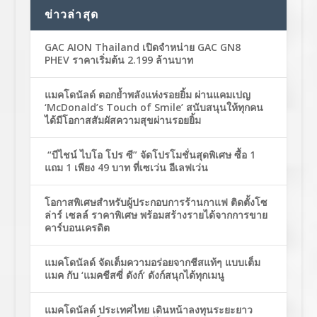
ข่าวล่าสุด
GAC AION Thailand เปิดจำหน่าย GAC GN8
PHEV ราคาเริ่มต้น 2.199 ล้านบาท
แมคโดนัลด์ ตอกย้ำพลังแห่งรอยยิ้ม ผ่านแคมเปญ
‘McDonald’s Touch of Smile’ สนับสนุนให้ทุกคน
ได้มีโอกาสสัมผัสความสุขผ่านรอยยิ้ม
“บีไชน์ ไบโอ โปร ซี” จัดโปรโมชั่นสุดพิเศษ ซื้อ 1
แถม 1 เพียง 49 บาท ที่เซเว่น อีเลฟเว่น
โอกาสพิเศษสำหรับผู้ประกอบการร้านกาแฟ ติดตั้งโซ
ล่าร์ เซลล์ ราคาพิเศษ พร้อมสร้างรายได้จากการขาย
คาร์บอนเครดิต
แมคโดนัลด์ จัดเต็มความอร่อยจากชีสแท้ๆ แบบเต็ม
แมค กับ ‘แมคชีสซี่ ดังก์’ ดังก์สนุกได้ทุกเมนู
แมคโดนัลด์ ประเทศไทย เดินหน้าลงทุนระยะยาว