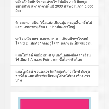
หลังคว้าสิทธิ์บริหารแฟรนไชส์ต่ออีก 20 ปี ปักหมุด
ขยายสาขาเท่าตัวภายในปี 2033 สร้างงานกว่า 6,000
อัตรา
ท้าลองความฟิน “เนื้อแห้ง เนียนนุ่ม ละมุนลิ้น กลิ่นไม่
แรง” เทศกาลทุเรียน GI ปากช่องเขาใหญ่
ทาโร ผนึก มศว ลงนาม MOU เดินหน้าทาโรรักษ์
โลก ปี 2 เปิดตัว “กล่องกู้โลก” พลิกขยะเป็นพลังงาน
แมคโดนัลด์ จับมือ อเมซ ซูเปอร์แอปส่งดีลคลายร้อน
ใช้เพียง 1 Amaze Point แลกซื้อไอศกรีมโคน
แมคโดนัลด์ ชวนฉลองวันเกิดสุดคุ้มกว่าใคร! กับชุด
‘ปาร์ตี้@แมค’เลือกจัดเซ็ตเมนูโปรดได้เอง เพียง 299
บาท