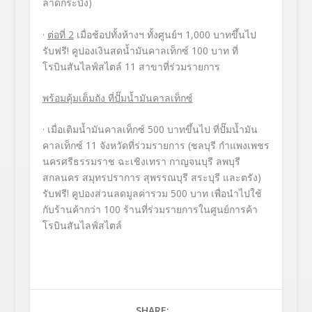
ลาดกระบัง
)
·
ต่อที่
2
เมื่อช้อปทั้งห้างฯ ทั้งศูนย์ฯ
1,000
บาทขึ้นไป
รับฟรี!
คูปองเงินสดน้ำมันคาลเท็กซ์
100
บาท ที่
โรบินสันไลฟ์สไตล์
11
สาขาที่ร่วมรายการ
พร้อมคุ้มเต็มถัง ที่ปั๊มน้ำมันคาลเท็กซ์
·
เมื่อเติมน้ำมันคาลเท็กซ์
500
บาทขึ้นไป
ที่ปั๊มน้ำมัน
คาลเท็กซ์
11
จังหวัดที่ร่วมรายการ (ชลบุรี กำแพงเพชร
นครศรีธรรมราช ฉะเชิงเทรา กาญจนบุรี ลพบุรี
สกลนคร สมุทรปราการ สุพรรณบุรี สระบุรี และตรัง)
รับฟรี! คูปองส่วนลดมูลค่ารวม
500
บาท
เ
พื่อนำไปใช้
กับร้านค้ากว่า
100
ร้านที่ร่วมรายการในศูนย์การค้
า
โรบินสันไลฟ์สไตล์
SHARE: