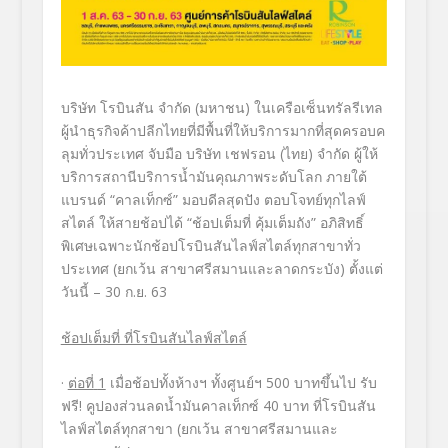
บริษัท โรบินสัน จำกัด
(
มหาชน
)
ในเครือเซ็นทรัลรีเทล
ผู้นำธุรกิจค้าปลีกไทยที่มีพื้
นที่ให้บริการมากที่สุดครอบค
ลุ
มทั่วประเทศ จับมือ
บริษัท เชฟรอน (ไทย) จำกัด
ผู้ให้
บริการสถานีบริการน้ำมั
นคุณภาพระดับโลก ภายใต้
แบรนด์
“
คาลเท็กซ์
”
มอบดีลสุดปัง ตอบโจทย์ทุกไลฟ์
สไตล์ ให้สายช้อปได้
“
ช้อปเต็มที่ คุ้มเต็มถัง
”
อภิสิทธิ์
พิเศษเฉพาะนักช้อปโรบิ
นสันไลฟ์สไตล์ทุกสาขาทั่ว
ประเทศ
(
ยกเว้น สาขาศรีสมานและลาดกระบัง
)
ตั้งแต่
วันนี้ –
30
ก.ย.
63
ช้อปเต็มที่ ที่โรบินสันไลฟ์สไตล์
·
ต่อที่
1
เมื่อช้อปทั้งห้างฯ ทั้งศูนย์ฯ
500
บาทขึ้นไป
รับ
ฟรี!
คูปองส่วนลดน้ำมันคาลเท็กซ์
40
บาท ที่โรบินสัน
ไลฟ์สไตล์ทุกสาขา
(
ยกเว้น สาขาศรีสมานและ