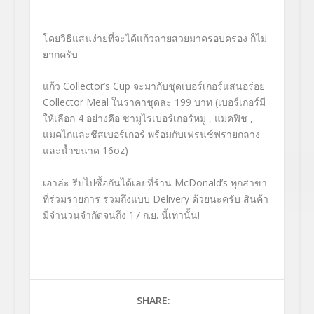
โดยวิธีแสนง่ายที่จะได้แก้วลายสวยมาครอบครอง ก็ไม่
ยากครับ
แก้ว Collector’s Cup จะมากับชุดเบอร์เกอร์แสนอร่อย
Collector Meal ในราคาชุดละ 199 บาท (เบอร์เกอร์มี
ให้เลือก 4 อย่างคือ ซามูไรเบอร์เกอร์หมู , แมคฟิช ,
แมคไก่และชีสเบอร์เกอร์ พร้อมกับเฟรนช์ฟรายกลาง
และน้ำขนาด 16oz)
เอาล่ะ รีบไปซื้อกันได้เลยที่ร้าน McDonald’s ทุกสาขา
ที่ร่วมรายการ รวมถึงแบบ Delivery ด้วยนะครับ สินค้า
มีจำนวนจำกัดจนถึง 17 ก.ย. นี้เท่านั้น!
SHARE: