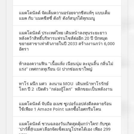
แมคโดนัลด์ จัดเต็มความอร่อยจากชีสแท้ๆ แบบเต็ม
แมค กับ ‘แมคชีสซี่ ดังก์’ ดังก์สนุกได้ทุกเมนู
แมคโดนัลด์ ประเทศไทย เดินหน้าลงทุนระยะยาว
หลังคว้าสิทธิ์บริหารแฟรนไชส์ต่ออีก 20 ปี ปักหมุด
ขยายสาขาเท่าตัวภายในปี 2033 สร้างงานกว่า 6,000
อัตรา
ท้าลองความฟิน “เนื้อแห้ง เนียนนุ่ม ละมุนลิ้น กลิ่นไม่
แรง” เทศกาลทุเรียน GI ปากช่องเขาใหญ่
ทาโร ผนึก มศว ลงนาม MOU เดินหน้าทาโรรักษ์
โลก ปี 2 เปิดตัว “กล่องกู้โลก” พลิกขยะเป็นพลังงาน
แมคโดนัลด์ จับมือ อเมซ ซูเปอร์แอปส่งดีลคลายร้อน
ใช้เพียง 1 Amaze Point แลกซื้อไอศกรีมโคน
แมคโดนัลด์ ชวนฉลองวันเกิดสุดคุ้มกว่าใคร! กับชุด
‘ปาร์ตี้@แมค’เลือกจัดเซ็ตเมนูโปรดได้เอง เพียง 299