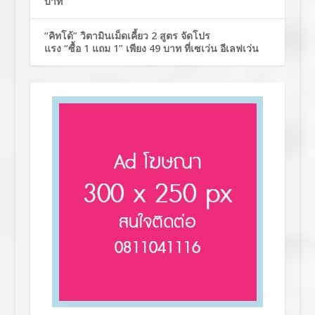
บาท
“คิทโด้” วิตามินเม็ดเคี้ยว 2 สูตร จัดโปร
แรง “ซื้อ 1 แถม 1” เพียง 49 บาท ที่เซเว่น อีเลฟเว่น