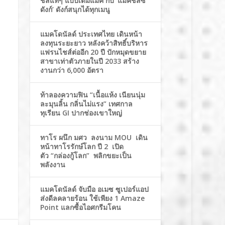
ชีสแท้ๆ แบบเต็มแมค กับ ‘แมคชีสซี่
ดังก์’ ดังก์สนุกได้ทุกเมนู
แมคโดนัลด์ ประเทศไทย เดินหน้า
ลงทุนระยะยาว หลังคว้าสิทธิ์บริหาร
แฟรนไชส์ต่ออีก 20 ปี ปักหมุดขยาย
สาขาเท่าตัวภายในปี 2033 สร้าง
งานกว่า 6,000 อัตรา
ท้าลองความฟิน “เนื้อแห้ง เนียนนุ่ม
ละมุนลิ้น กลิ่นไม่แรง” เทศกาล
ทุเรียน GI ปากช่องเขาใหญ่
ทาโร ผนึก มศว ลงนาม MOU เดิน
หน้าทาโรรักษ์โลก ปี 2 เปิด
ตัว “กล่องกู้โลก” พลิกขยะเป็น
พลังงาน
แมคโดนัลด์ จับมือ อเมซ ซูเปอร์แอป
ส่งดีลคลายร้อน ใช้เพียง 1 Amaze
Point แลกซื้อไอศกรีมโคน