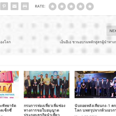
RATE:
NE
รของโลก
เอ็นอีเอ ชวนอบรมหลักสูตรผู้นำทาง
พัทยาจัด
กรมการท่องเที่ยวเพิ่มช่อง
นับถอยหลังเทียนกง-1 ตกส
ุดเซ็กซี่
ทางการขอใบอนุญาต
โลก บทสรุปจากห้วงอวก
ประกอบธุรกิจนำเที่ยว