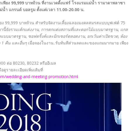
าเพียง 99
,999 บาทถ้วน ที่งานเวดดิ้งแฟร์ โรงแรมแม่น้ำ รามาดาพลาซา
ม่น้ำ แกรนด์ บอลรูม ตั้งแต่เวลา 11.00-20.00 น.
เพียง 99,999 บาทถ้วน สำหรับจัดงานเลี้ยงฉลองมงคลสมรสแบบบุฟเฟ่ต์ 75
านี้ยังรวม
เค้กแต่งงาน
, การตกแต่งสถานที่และดอกไม้แบบมาตรฐาน, แกล
ียงแบบมาตรฐาน, ซอฟดริ้งค์และมิกเซอร์ตลอดงาน, ยกเว้นค่าเปิดขวด, ห้อง
 1 คืน และอื่นๆ
เมื่อจองในงาน..รับทันทีส่วนลดและของแถมมากมาย เพียง
00 ต่อ 80230, 80232 หรืออีเมล
ือดูรายละเอียดเพิ่มเติมที่
om/wedding-and-meeting-promotion.html