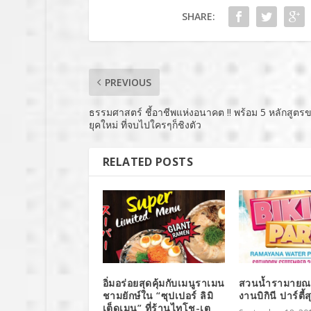
SHARE:
PREVIOUS
ธรรมศาสตร์ ชี้อาชีพแห่งอนาคต !! พร้อม 5 หลักสูต
ยุคใหม่ ที่จบไปใครๆก็ชิงตัว
RELATED POSTS
อิ่มอร่อยสุดคุ้มกับเมนูราเมน
สวนน้ำรามายณะ
ชามยักษ์ใน “ซุปเปอร์ ลิมิ
งานบิกินี ปาร์ตี้ส
เต็ดเมนู” ที่ร้านไทโช-เต