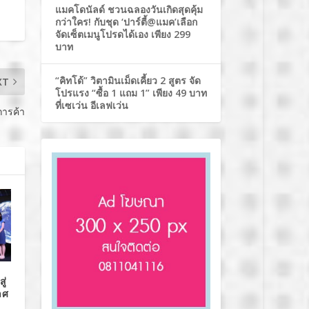
แมคโดนัลด์ ชวนฉลองวันเกิดสุดคุ้ม
กว่าใคร! กับชุด ‘ปาร์ตี้@แมค’เลือก
จัดเซ็ตเมนูโปรดได้เอง เพียง 299
บาท
“คิทโด้” วิตามินเม็ดเคี้ยว 2 สูตร จัด
XT
โปรแรง “ซื้อ 1 แถม 1” เพียง 49 บาท
ที่เซเว่น อีเลฟเว่น
การค้า
ู่
าศ