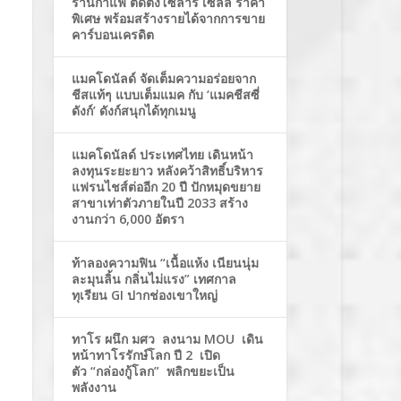
ร้านกาแฟ ติดตั้งโซล่าร์ เซลล์ ราคา
พิเศษ พร้อมสร้างรายได้จากการขาย
คาร์บอนเครดิต
แมคโดนัลด์ จัดเต็มความอร่อยจาก
ชีสแท้ๆ แบบเต็มแมค กับ ‘แมคชีสซี่
ดังก์’ ดังก์สนุกได้ทุกเมนู
แมคโดนัลด์ ประเทศไทย เดินหน้า
ลงทุนระยะยาว หลังคว้าสิทธิ์บริหาร
แฟรนไชส์ต่ออีก 20 ปี ปักหมุดขยาย
สาขาเท่าตัวภายในปี 2033 สร้าง
งานกว่า 6,000 อัตรา
ท้าลองความฟิน “เนื้อแห้ง เนียนนุ่ม
ละมุนลิ้น กลิ่นไม่แรง” เทศกาล
ทุเรียน GI ปากช่องเขาใหญ่
ทาโร ผนึก มศว ลงนาม MOU เดิน
หน้าทาโรรักษ์โลก ปี 2 เปิด
ตัว “กล่องกู้โลก” พลิกขยะเป็น
พลังงาน