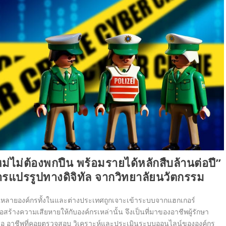
่ไม่ต้องพกปืน พร้อมรายได้หลักสืบล้านต่อปี
”
รแปรรูปทางดิจิทัล จากวิทยาลัยนวัตกรรม
ีหลายองค์กรทั้งในและต่างประเทศถูกเจาะเข้าระบบจากแฮกเกอร์
สร้างความเสียหายให้กับองค์กรเหล่านั้น จึงเป็นที่มาของอาชีพผู้รักษา
หรือ อาชีพที่คอยตรวจสอบ วิเคราะห์และประเมินระบบออนไลน์ขององค์กร