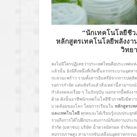
“นักเทคโนโลยีชี
หลักสูตรเทคโนโลยีพลังง
วิทย
คงไม่มีใครปฏิเสธว่าประเทศไทยคือประเทศแ
แล้วนั้น ยังมีสิ่งหนึ่งที่เกิดขึ้นจากกระบว
กะลามะพร้าว รวมทั้งสารอินทรีย์จากการปศุสัตว
รอการกำจัด แต่แท้จริงแล้วสิ่งเหล่านี้สามารถ
กำลังลดลงเรื่อย ๆ ในปัจจุบัน นอกจากนี้พลังง
ด้วย ดังนั้นอาชีพนักเทคโนโลยีชีวภาพจึงมี
แวดล้อมของโลก โดยการเรียนใน
หลักสูตร
เท
และเทคโนโลยี
ทุกคนจะได้เรียนรู้แบบประยุก
รวมถึงการได้ไปฝึกประสบการณ์กับสถานประกอบกา
จำกัด (มหาชน) บริษัท น้ำตาลมิตรผล จำกัดและบ
สมรรถภาพสูง สามารถขับเคลื่อนอุตสาหกรรมเ