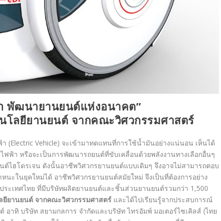
ล้ำ พัฒนายานยนต์แห่งอนาคต”
โนโลยียานยนต์ จากคณะวิศวกรรมศาสตร์
(Electric Vehicle) จะเข้ามาทดแทนที่การใช้น้ำมันอย่างแน่นอน เห็นได้
ไฟฟ้า หรือจะเป็นการพัฒนารถยนต์ที่ขับเคลื่อนด้วยพลังงานทางเลือกอื่นๆ
นต์ไฮโดรเจน ดังนั้นอาชีพวิศวกรยานยนต์แบบเดิมๆ จึงอาจไม่สามารถตอบ
ในยุคใหม่ได้ อาชีพวิศวกรยานยนต์สมัยใหม่ จึงเป็นที่ต้องการอย่าง
เทศไทย ที่มีบริษัทผลิตยานยนต์และชิ้นส่วนยานยนต์รวมกว่า 1,500
ลยียานยนต์ จากคณะวิศวกรรมศาสตร์
และได้ไปเรียนรู้จากประสบการณ์
ต์ อาทิ บริษัท สยามกลการ จำกัดและบริษัท ไทรอัมพ์ มอเตอร์ไซเคิลส์ (ไทย