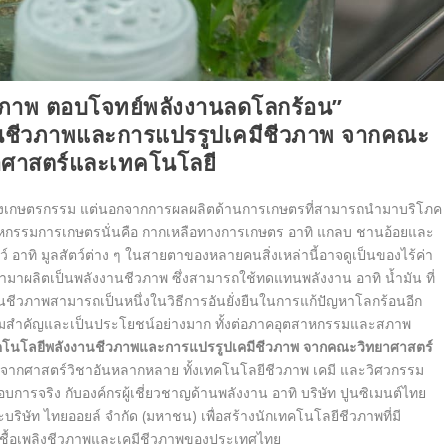
วภาพ ตอบโจทย์พลังงานลดโลกร้อน”
านชีวภาพและการแปรรูปเคมีชีวภาพ จากคณะ
าศาสตร์และเทคโนโลยี
ห่งเกษตรกรรม แต่นอกจากการผลผลิตด้านการเกษตรที่สามารถนำมาบริโภค
นอุตสาหกรรมการเกษตรนั่นคือ กากเหลือทางการเกษตร อาทิ แกลบ ชานอ้อยและ
์ อาทิ มูลสัตว์ต่าง ๆ ในสายตาของหลายคนสิ่งเหล่านี้อาจดูเป็นของไร้ค่า
นำมาผลิตเป็นพลังงานชีวภาพ ซึ่งสามารถใช้ทดแทนพลังงาน อาทิ น้ำมัน ที่
านชีวภาพสามารถเป็นหนึ่งในวิธีการอันยั่งยืนในการแก้ปัญหาโลกร้อนอีก
ความสำคัญและเป็นประโยชน์อย่างมาก ทั้งต่อภาคอุตสาหกรรมและสภาพ
คโนโลยีพลังงานชีวภาพและการแปรรูปเคมีชีวภาพ จากคณะวิทยาศาสตร์
ต์จากศาสตร์วิชาอันหลากหลาย ทั้งเทคโนโลยีชีวภาพ เคมี และวิศวกรรม
รจริง กับองค์กรผู้เชี่ยวชาญด้านพลังงาน อาทิ บริษัท ปูนซิเมนต์ไทย
ริษัท ไทยออยล์ จํากัด (มหาชน) เพื่อสร้างนักเทคโนโลยีชีวภาพที่มี
ชื้อเพลิงชีวภาพและเคมีชีวภาพของประเทศไทย