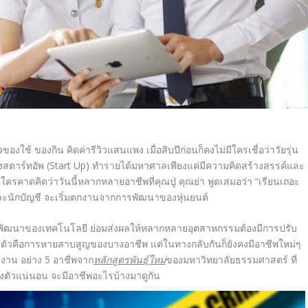
ของใช้ ของกิน คิดค่ารีวิวแสนแพง เมื่อสิบปีก่อนก็คงไม่มีใครเชื่อว่าวัยรุ่น
องสตาร์ทอัพ (Start Up) ทำรายได้มหาศาลเพียงแค่มีความคิดสร้างสรรค์และ
ใครคาดคิดว่าวันนี้หลากหลายอาชีพที่คุณปู่ คุณย่า พูดเสมอว่า “เรียนเถอะ
ะนักบัญชี จะเริ่มตกงานจากการพัฒนาของหุ่นยนต์
การพัฒนาของเทคโนโลยี ย่อมส่งผลให้หลากหลายอุตสาหกรรมต้องมีการปรับ
งาตามตัวคือการหายสาบสูญของบางอาชีพ แต่ในทางกลับกันก็ยังคงมีอาชีพใหม่ๆ
งงาน อย่าง 5 อาชีพจาก
หลักสูตรพันธุ์ใหม่
ของมหาวิทยาลัยธรรมศาสตร์ ที่
ย่งตัวแน่นอน จะมีอาชีพอะไรบ้างมาดูกัน