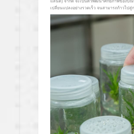
แลนด์) จํากัด จะเป็นตัวพัฒนาศักยภาพของบัณ
เปลี่ยนแปลงอย่างรวดเร็ว จนสามารถก้าวไปสู