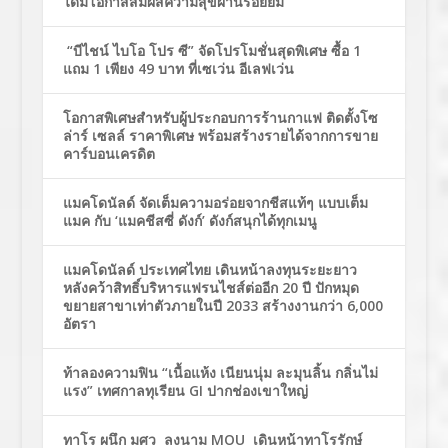
ได้มีโอกาสสัมผัสความสุขผ่านรอยยิ้ม
“บีไชน์ ไบโอ โปร ซี” จัดโปรโมชั่นสุดพิเศษ ซื้อ 1
แถม 1 เพียง 49 บาท ที่เซเว่น อีเลฟเว่น
โอกาสพิเศษสำหรับผู้ประกอบการร้านกาแฟ ติดตั้งโซ
ล่าร์ เซลล์ ราคาพิเศษ พร้อมสร้างรายได้จากการขาย
คาร์บอนเครดิต
แมคโดนัลด์ จัดเต็มความอร่อยจากชีสแท้ๆ แบบเต็ม
แมค กับ ‘แมคชีสซี่ ดังก์’ ดังก์สนุกได้ทุกเมนู
แมคโดนัลด์ ประเทศไทย เดินหน้าลงทุนระยะยาว
หลังคว้าสิทธิ์บริหารแฟรนไชส์ต่ออีก 20 ปี ปักหมุด
ขยายสาขาเท่าตัวภายในปี 2033 สร้างงานกว่า 6,000
อัตรา
ท้าลองความฟิน “เนื้อแห้ง เนียนนุ่ม ละมุนลิ้น กลิ่นไม่
แรง” เทศกาลทุเรียน GI ปากช่องเขาใหญ่
ทาโร ผนึก มศว ลงนาม MOU เดินหน้าทาโรรักษ์