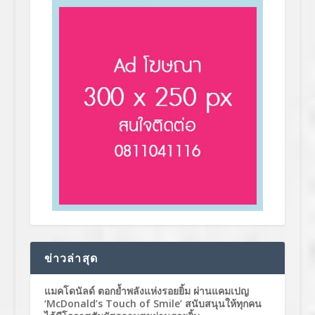
ข่าวล่าสุด
แมคโดนัลด์ ตอกย้ำพลังแห่งรอยยิ้ม ผ่านแคมเปญ
‘McDonald’s Touch of Smile’ สนับสนุนให้ทุกคน