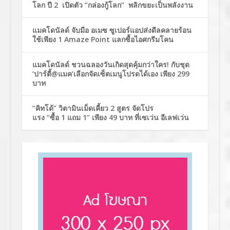
โลก ปี 2 เปิดตัว “กล่องกู้โลก” พลิกขยะเป็นพลังงาน
แมคโดนัลด์ จับมือ อเมซ ซูเปอร์แอปส่งดีลคลายร้อน
ใช้เพียง 1 Amaze Point แลกซื้อไอศกรีมโคน
แมคโดนัลด์ ชวนฉลองวันเกิดสุดคุ้มกว่าใคร! กับชุด
‘ปาร์ตี้@แมค’เลือกจัดเซ็ตเมนูโปรดได้เอง เพียง 299
บาท
“คิทโด้” วิตามินเม็ดเคี้ยว 2 สูตร จัดโปร
แรง “ซื้อ 1 แถม 1” เพียง 49 บาท ที่เซเว่น อีเลฟเว่น