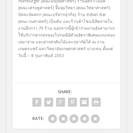
Humburger (
คณะมนุษยศาสตร์) ร้านอีครัวโนมิค
(คณะเศรษฐศาสตร์) จิ้มจุ่มวิทยา (คณะวิทยาศาสตร์)
บัสสะบัดครก (คณะบริหารธุรกิจ) ร้าน
Indian Bar
(
คณะวนศาสตร์) เป็นต้น และร้านค้าโซนนิสิตภายใน
งานอี
กกว่า
70
ร้าน นอกจากนี้ผู้เข้าร่วมงานยั
งสามารถ
ใช้บริการฝากส่
งของไปรษณีย์ด้วยอัตราพิ
เศษแบบกล่อง
เหมาจ่าย และฝากส่งต้นไม้และปลากัดได้ ณ งาน
เกษตรแฟร์ มหาวิทยาลัยเกษตรศาสตร์ บางเขน ตั้งแต่
วันนี้ –
8
กุมภาพันธ์ 2563
SHARE:
RATE: