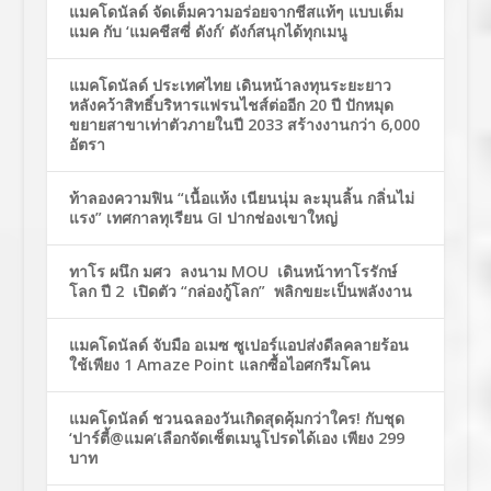
แมคโดนัลด์ จัดเต็มความอร่อยจากชีสแท้ๆ แบบเต็ม
แมค กับ ‘แมคชีสซี่ ดังก์’ ดังก์สนุกได้ทุกเมนู
แมคโดนัลด์ ประเทศไทย เดินหน้าลงทุนระยะยาว
หลังคว้าสิทธิ์บริหารแฟรนไชส์ต่ออีก 20 ปี ปักหมุด
ขยายสาขาเท่าตัวภายในปี 2033 สร้างงานกว่า 6,000
อัตรา
ท้าลองความฟิน “เนื้อแห้ง เนียนนุ่ม ละมุนลิ้น กลิ่นไม่
แรง” เทศกาลทุเรียน GI ปากช่องเขาใหญ่
ทาโร ผนึก มศว ลงนาม MOU เดินหน้าทาโรรักษ์
โลก ปี 2 เปิดตัว “กล่องกู้โลก” พลิกขยะเป็นพลังงาน
แมคโดนัลด์ จับมือ อเมซ ซูเปอร์แอปส่งดีลคลายร้อน
ใช้เพียง 1 Amaze Point แลกซื้อไอศกรีมโคน
แมคโดนัลด์ ชวนฉลองวันเกิดสุดคุ้มกว่าใคร! กับชุด
‘ปาร์ตี้@แมค’เลือกจัดเซ็ตเมนูโปรดได้เอง เพียง 299
บาท