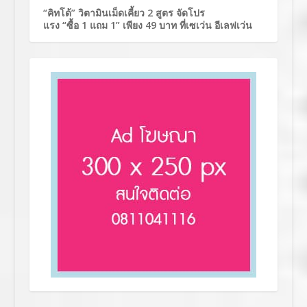
“คิทโด้” วิตามินเม็ดเคี้ยว 2 สูตร จัดโปร
แรง “ซื้อ 1 แถม 1” เพียง 49 บาท ที่เซเว่น อีเลฟเว่น