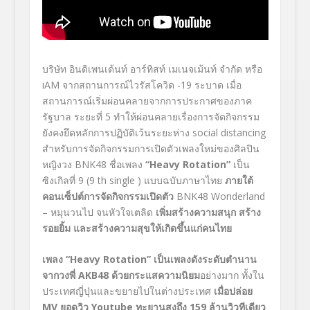
บริษัท อินดิเพนเด้นท์ อาร์ทิสท์ เมเนจเม้นท์ จำกัด หรือ
iAM
จากสถานการณ์ไวรัสโควิด -19 ระบาด เมื่อ
สถานการณ์เริ่มผ่อนคลายจากการประกาศของภาค
รัฐบาล ระยะที่ 5 ทำให้ผ่อนคลายเรื่องการจัดกิจกรรม
ยังคงยึดหลักการปฏิบัติเว้นระยะห่าง
social distancing
สำหรับการจัดกิจกรรมการเปิดตัวเพลงใหม่ของศิลปิน
หญิงวง BNK48
ชื่อเพลง
“
Heavy Rotation
”
เป็น
ซิงเกิลที่
9 (9
th
single
)
แบบฉบับภาษาไทย
ภายใต้
คอนเซ็ปต์การจัดกิจกรรมเปิดตัว
BNK48 Wonderland
– หมุนวนไป จนหัวใจเตลิด
เพิ่มสร้างความสนุก สร้าง
รอยยิ้ม และสร้างความสุขให้เกิดขึ้นแก่คนไทย
เพลง
“
Heavy Rotation
”
เป็นเพลงดังระดับตำนาน
จากวงพี่
AKB48
ด้วยกระแสความนิยม
อย่างมาก ทั้งใน
ประเทศญี่ปุ่นและขยายไปในต่างประเทศ
เมื่อปล่อย
MV
ยอดวิว
Youtube
ทะยานสูงถึง 159 ล้านวิวทีเดียว