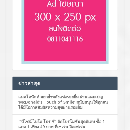
ข่าวล่าสุด
แมคโดนัลด์ ตอกย้ำพลังแห่งรอยยิ้ม ผ่านแคมเปญ
‘McDonald’s Touch of Smile’ สนับสนุนให้ทุกคน
ได้มีโอกาสสัมผัสความสุขผ่านรอยยิ้ม
“บีไชน์ ไบโอ โปร ซี” จัดโปรโมชั่นสุดพิเศษ ซื้อ 1
แถม 1 เพียง 49 บาท ที่เซเว่น อีเลฟเว่น