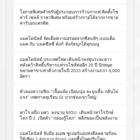
โอกาสพิเศษสำหรับผู้ประกอบการร้านกาแฟ ติดตั้งโซ
ล่าร์ เซลล์ ราคาพิเศษ พร้อมสร้างรายได้จากการขาย
คาร์บอนเครดิต
แมคโดนัลด์ จัดเต็มความอร่อยจากชีสแท้ๆ แบบเต็ม
แมค กับ ‘แมคชีสซี่ ดังก์’ ดังก์สนุกได้ทุกเมนู
แมคโดนัลด์ ประเทศไทย เดินหน้าลงทุนระยะยาว
หลังคว้าสิทธิ์บริหารแฟรนไชส์ต่ออีก 20 ปี ปักหมุด
ขยายสาขาเท่าตัวภายในปี 2033 สร้างงานกว่า 6,000
อัตรา
ท้าลองความฟิน “เนื้อแห้ง เนียนนุ่ม ละมุนลิ้น กลิ่นไม่
แรง” เทศกาลทุเรียน GI ปากช่องเขาใหญ่
ทาโร ผนึก มศว ลงนาม MOU เดินหน้าทาโรรักษ์
โลก ปี 2 เปิดตัว “กล่องกู้โลก” พลิกขยะเป็นพลังงาน
แมคโดนัลด์ จับมือ อเมซ ซูเปอร์แอปส่งดีลคลายร้อน
ใช้เพียง 1 Amaze Point แลกซื้อไอศกรีมโคน