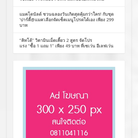
แมคโดนัลด์ ชวนฉลองวันเกิดสุดคุ้มกว่าใคร! กับชุด
‘ปาร์ตี้@แมค’เลือกจัดเซ็ตเมนูโปรดได้เอง เพียง 299
บาท
“คิทโด้” วิตามินเม็ดเคี้ยว 2 สูตร จัดโปร
แรง “ซื้อ 1 แถม 1” เพียง 49 บาท ที่เซเว่น อีเลฟเว่น