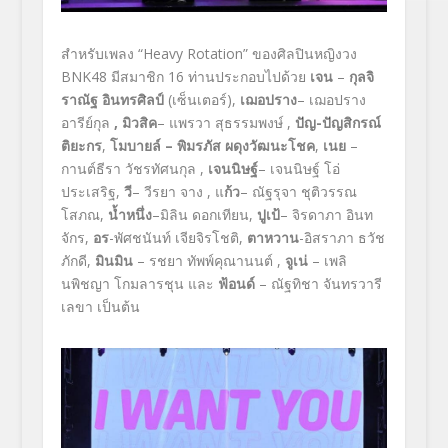
สำหรับเพลง “Heavy Rotation”
ของศิลปินหญิงวง
BNK48
มีสมาชิก 16 ท่านประกอบไปด้วย
เจน
–
กุลจิ
ราณัฐ อินทรศิลป์
(เซ็นเตอร์)
,
เฌอปราง
–
เฌอปราง
อ
ารีย์กุล
,
มิวสิค
– แพรวา สุธรรมพงษ์
,
ปัญ-
ปัญสิกรณ์
ติยะกร
,
โมบายล์
– พิมรภัส ผดุงวัฒนะโชค
,
เนย
–
กานต์ธีรา วัชรทัศนกุล
,
เจนนิษฐ์
– เจนนิษฐ์ โอ่
ประเสริฐ,
วี
– วีรยา จาง
,
แ
ก้ว
– ณัฐรุจา ชุติวรรณ
โสภณ
,
น้ำหนึ่ง
–มิลิน ดอกเทียน,
ปูเป้
– จิรดาภา อินท
จักร
,
อร
-พัศชนันท์ เจียจิรโชติ
,
ตาหวาน
-อิสราภา ธวัช
ภักดี
,
มินมิน
– รชยา ทัพพ์คุณานนต์
,
จูเน่
– เพลิ
นพิชญา โกมลารชุน
และ
ฟ้อนด์
– ณัฐทิชา จันทรวารี
เลขา
เป็นต้น