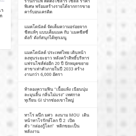
ร้านกาแฟ ติดตั้งโซล่าร์ เซลล์ ราคา
พิเศษ พร้อมสร้างรายได้จากการขาย
นา
คาร์บอนเครดิต
ัก
แมคโดนัลด์ จัดเต็มความอร่อยจาก
ชีสแท้ๆ แบบเต็มแมค กับ ‘แมคชีสซี่
ดังก์’ ดังก์สนุกได้ทุกเมนู
แมคโดนัลด์ ประเทศไทย เดินหน้า
ลงทุนระยะยาว หลังคว้าสิทธิ์บริหาร
แฟรนไชส์ต่ออีก 20 ปี ปักหมุดขยาย
สาขาเท่าตัวภายในปี 2033 สร้าง
งานกว่า 6,000 อัตรา
ท้าลองความฟิน “เนื้อแห้ง เนียนนุ่ม
ละมุนลิ้น กลิ่นไม่แรง” เทศกาล
ทุเรียน GI ปากช่องเขาใหญ่
ทาโร ผนึก มศว ลงนาม MOU เดิน
หน้าทาโรรักษ์โลก ปี 2 เปิด
ตัว “กล่องกู้โลก” พลิกขยะเป็น
พลังงาน