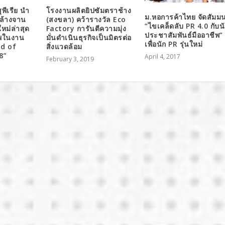
ุพีเรีย นำ
โรงงานผลิตยิปซัมตราช้าง
ม.หอการค้าไทย จัดสัมม
งล้างจาน
(สงขลา) คว้ารางวัล Eco
“ไขเคล็ดลับ PR 4.0 กับน
หม่ล่าสุด
Factory การันตีความมุ่ง
ประชาสัมพันธ์มืออาชีพ”
าพในงาน
มั่นดำเนินธุรกิจเป็นมิตรต่อ
เพื่อนัก PR รุ่นใหม่
ld of
สิ่งแวดล้อม
8”
April 4, 2017
February 3, 2019