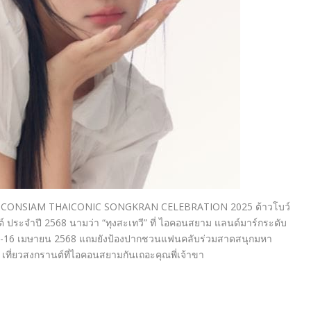
ICONSIAM THAICONIC SONGKRAN CELEBRATION 2025
ต้าวโบว์
์
ประจำปี
2568
นามว่า
“
ทุงสะเทวี” ที่
ไอคอนสยาม
แลนด์มาร์กระดับ
0-16
เมษายน
2568
แถมยังป้องปากชวนแฟนคลับร่วม
สาด
สนุกมหา
 เที่ยวสงกรานต์ที่ไอคอนสยามกั
นเถอะคุณพี่เจ้าขา