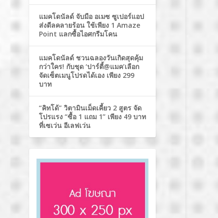
แมคโดนัลด์ จับมือ อเมซ ซูเปอร์แอป
ส่งดีลคลายร้อน ใช้เพียง 1 Amaze
Point แลกซื้อไอศกรีมโคน
แมคโดนัลด์ ชวนฉลองวันเกิดสุดคุ้ม
กว่าใคร! กับชุด ‘ปาร์ตี้@แมค’เลือก
จัดเซ็ตเมนูโปรดได้เอง เพียง 299
บาท
“คิทโด้” วิตามินเม็ดเคี้ยว 2 สูตร จัด
โปรแรง “ซื้อ 1 แถม 1” เพียง 49 บาท
ที่เซเว่น อีเลฟเว่น