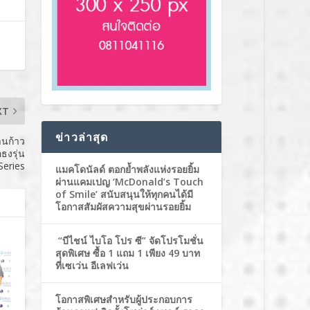
XT
ข่าวล่าสุด
งานก้าว
ธงรุ่น
Series
แมคโดนัลด์ ตอกย้ำพลังแห่งรอยยิ้ม
ผ่านแคมเปญ ‘McDonald’s Touch
of Smile’ สนับสนุนให้ทุกคนได้มี
โอกาสสัมผัสความสุขผ่านรอยยิ้ม
“บีไชน์ ไบโอ โปร ซี” จัดโปรโมชั่น
สุดพิเศษ ซื้อ 1 แถม 1 เพียง 49 บาท
ที่เซเว่น อีเลฟเว่น
โอกาสพิเศษสำหรับผู้ประกอบการ