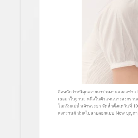
ลือหนักว่าหนีคุณฉายมาร่วม
งานแถ
ลงข่าว
เธอมาในฐานะ หนึ่งในตัวแทน
นางสงกรานต
โลกริมแม่น้ำเจ้
าพระยา จัดฉ่ำตั้งแต่วันที่
1
สงกรานต์
ห่มสไบลายดอกแบบ
New
บุญตา