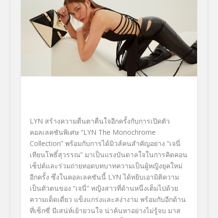
LYN สร้างความตื่นตาตื่นใจอีกครั้งกับการเปิดตัว
คอลเลคชันพิเศษ “LYN The Monochrome
Collection” พร้อมกับการได้มิวส์คนสำคัญอย่าง “เจนี่
เทียนโพธิ์สุวรรณ” มาเป็นแรงบันดาลใจในการคิดคอน
เซ็ปต์และร่วมถ่ายทอดบทบาทความเป็นผู้หญิงยุคใหม่
อีกครั้ง ซึ่งในคอลเลคชันนี้ LYN ได้หยิบเอามิติความ
เป็นตัวตนของ “เจนี่” หญิงสาวที่ด้านหนึ่งเต็มไปด้วย
ความเด็ดเดี่ยว แข็งแกร่งและสง่างาม พร้อมกับอีกด้าน
ที่เซ็กซี่ มีเสน่ห์เย้ายวนใจ น่าค้นหาอย่างไม่รู้จบ มาส