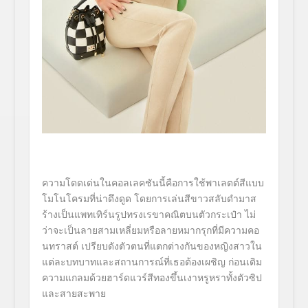
ความโดดเด่นในคอลเลคชันนี้คือการใช้พาเลตต์สีแบบ
โมโนโครมที่น่าดึงดูด โดยการเล่นสีขาวสลับดำมาส
ร้างเป็นแพทเทิร์นรูปทรงเรขาคณิตบนตัวกระเป๋า ไม่
ว่าจะเป็นลายสามเหลี่ยมหรือลายหมากรุกที่มีความคอ
นทราสต์ เปรียบดังตัวตนที่แตกต่างกันของหญิงสาวใน
แต่ละบทบาทและสถานการณ์ที่เธอต้องเผชิญ ก่อนเติม
ความแกลมด้วยฮาร์ดแวร์สีทองขึ้นเงาหรูหราทั้งตัวซิป
และสายสะพาย