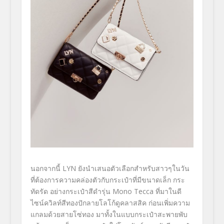
นอกจากนี้ LYN ยังนำเสนอตัวเลือกสำหรับสาวๆในวัน
ที่ต้องการความคล่องตัวกับกระเป๋าที่มีขนาดเล็ก กระ
ทัดรัด อย่างกระเป๋าสีดำรุ่น Mono Tecca ที่มาในดี
ไซน์ควิลท์สีทองปักลายโลโก้ดูคลาสสิค ก่อนเพิ่มความ
แกลมด้วยสายโซ่ทอง มาทั้งในแบบกระเป๋าสะพายพับ