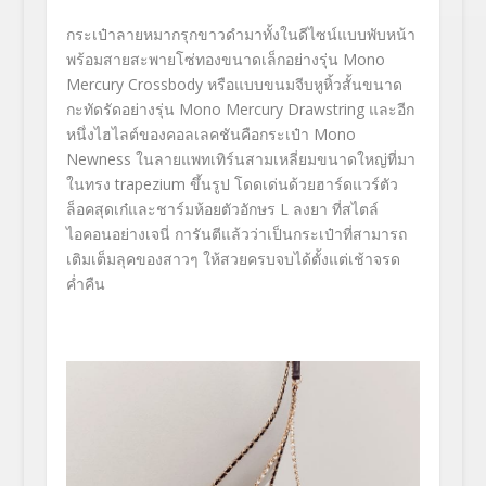
กระเป๋าลายหมากรุกขาวดำมาทั้งในดีไซน์แบบพับหน้า
พร้อมสายสะพายโซ่ทองขนาดเล็กอย่างรุ่น Mono
Mercury Crossbody หรือแบบขนมจีบหูหิ้วสั้นขนาด
กะทัดรัดอย่างรุ่น Mono Mercury Drawstring และอีก
หนึ่งไฮไลต์ของคอลเลคชันคือกระเป๋า Mono
Newness ในลายแพทเทิร์นสามเหลี่ยมขนาดใหญ่ที่มา
ในทรง trapezium ขึ้นรูป โดดเด่นด้วยฮาร์ดแวร์ตัว
ล็อคสุดเก๋และชาร์มห้อยตัวอักษร L ลงยา ที่สไตล์
ไอคอนอย่างเจนี่ การันตีแล้วว่าเป็นกระเป๋าที่สามารถ
เติมเต็มลุคของสาวๆ ให้สวยครบจบได้ตั้งแต่เช้าจรด
ค่ำคืน