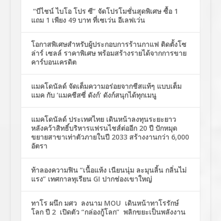
“บีไชน์ ไบโอ โปร ซี” จัดโปรโมชั่นสุดพิเศษ ซื้อ 1
แถม 1 เพียง 49 บาท ที่เซเว่น อีเลฟเว่น
โอกาสพิเศษสำหรับผู้ประกอบการร้านกาแฟ ติดตั้งโซ
ล่าร์ เซลล์ ราคาพิเศษ พร้อมสร้างรายได้จากการขาย
คาร์บอนเครดิต
แมคโดนัลด์ จัดเต็มความอร่อยจากชีสแท้ๆ แบบเต็ม
แมค กับ ‘แมคชีสซี่ ดังก์’ ดังก์สนุกได้ทุกเมนู
แมคโดนัลด์ ประเทศไทย เดินหน้าลงทุนระยะยาว
หลังคว้าสิทธิ์บริหารแฟรนไชส์ต่ออีก 20 ปี ปักหมุด
ขยายสาขาเท่าตัวภายในปี 2033 สร้างงานกว่า 6,000
อัตรา
ท้าลองความฟิน “เนื้อแห้ง เนียนนุ่ม ละมุนลิ้น กลิ่นไม่
แรง” เทศกาลทุเรียน GI ปากช่องเขาใหญ่
ทาโร ผนึก มศว ลงนาม MOU เดินหน้าทาโรรักษ์
โลก ปี 2 เปิดตัว “กล่องกู้โลก” พลิกขยะเป็นพลังงาน