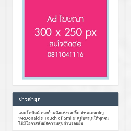
ข่าวล่าสุด
แมคโดนัลด์ ตอกย้ำพลังแห่งรอยยิ้ม ผ่านแคมเปญ
‘McDonald’s Touch of Smile’ สนับสนุนให้ทุกคน
ได้มีโอกาสสัมผัสความสุขผ่านรอยยิ้ม