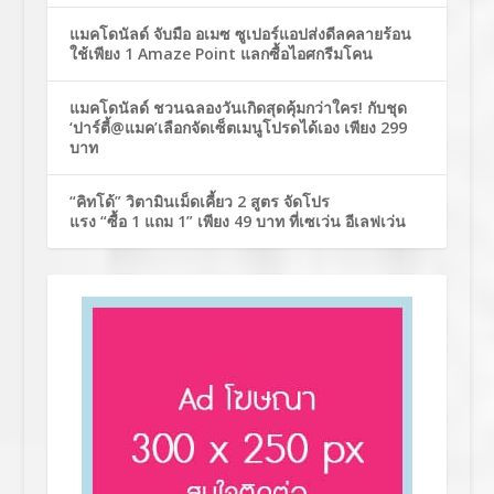
แมคโดนัลด์ จับมือ อเมซ ซูเปอร์แอปส่งดีลคลายร้อน
ใช้เพียง 1 Amaze Point แลกซื้อไอศกรีมโคน
แมคโดนัลด์ ชวนฉลองวันเกิดสุดคุ้มกว่าใคร! กับชุด
‘ปาร์ตี้@แมค’เลือกจัดเซ็ตเมนูโปรดได้เอง เพียง 299
บาท
“คิทโด้” วิตามินเม็ดเคี้ยว 2 สูตร จัดโปร
แรง “ซื้อ 1 แถม 1” เพียง 49 บาท ที่เซเว่น อีเลฟเว่น