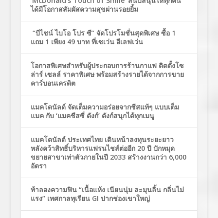
‘McDonald’s Touch of Smile’ สนับสนุนให้ทุกคน
ได้มีโอกาสสัมผัสความสุขผ่านรอยยิ้ม
“บีไชน์ ไบโอ โปร ซี” จัดโปรโมชั่นสุดพิเศษ ซื้อ 1
แถม 1 เพียง 49 บาท ที่เซเว่น อีเลฟเว่น
โอกาสพิเศษสำหรับผู้ประกอบการร้านกาแฟ ติดตั้งโซ
ล่าร์ เซลล์ ราคาพิเศษ พร้อมสร้างรายได้จากการขาย
คาร์บอนเครดิต
แมคโดนัลด์ จัดเต็มความอร่อยจากชีสแท้ๆ แบบเต็ม
แมค กับ ‘แมคชีสซี่ ดังก์’ ดังก์สนุกได้ทุกเมนู
แมคโดนัลด์ ประเทศไทย เดินหน้าลงทุนระยะยาว
หลังคว้าสิทธิ์บริหารแฟรนไชส์ต่ออีก 20 ปี ปักหมุด
ขยายสาขาเท่าตัวภายในปี 2033 สร้างงานกว่า 6,000
อัตรา
ท้าลองความฟิน “เนื้อแห้ง เนียนนุ่ม ละมุนลิ้น กลิ่นไม่
แรง” เทศกาลทุเรียน GI ปากช่องเขาใหญ่