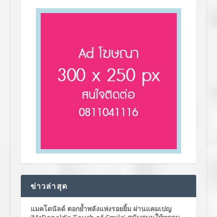
ข่าวล่าสุด
แมคโดนัลด์ ตอกย้ำพลังแห่งรอยยิ้ม ผ่านแคมเปญ