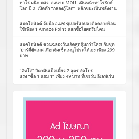
ทาโร ผนึก มศว ลงนาม MOU เดินหน้าทาโรรักษ์
โลก ปี 2 เปิดตัว “กล่องกู้โลก” พลิกขยะเป็นพลังงาน
แมคโดนัลด์ จับมือ อเมซ ซูเปอร์แอปส่งดีลคลายร้อน
ใช้เพียง 1 Amaze Point แลกซื้อไอศกรีมโคน
แมคโดนัลด์ ชวนฉลองวันเกิดสุดคุ้มกว่าใคร! กับชุด
‘ปาร์ตี้@แมค’เลือกจัดเซ็ตเมนูโปรดได้เอง เพียง 299
บาท
“คิทโด้” วิตามินเม็ดเคี้ยว 2 สูตร จัดโปร
แรง “ซื้อ 1 แถม 1” เพียง 49 บาท ที่เซเว่น อีเลฟเว่น