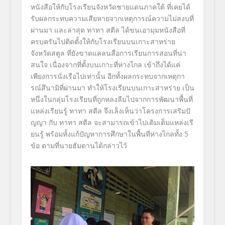
หนังสื
อให้กับโรงเรียนจังหวั
ดชายแดนภาคใต้ ที่เคยได้
รับผลกระทบความเสี
ยหายจากเหตุการณ์ความไม่สงบที่
ผ่านมา และล่าสุด ทาทา สตีล ได้ขนเอามุมหนังสือที่
ครบครั
นไปติดตั้งให้กับโรงเรี
ยนบนเกาะสาหร่าย
จังหวัดสตูล ที่ยังขาดแคลนสื่อการเรี
ยนการสอนที่น่า
สนใจ เนื่องจากที่ตั้งบนเกาะที่ห่
างไกล เข้าถึงได้แค่
เพียงการนั่งเรื
อไปเท่านั้น อีกทั้งผลกระทบจากเหตุกา
รณ์สึ
นามิที่ผ่านมา ทำให้โรงเรียนบนเกาะสาหร่าย เป็น
หนึ่งในกลุ่มโรงเรียนที่ถู
กหลงลืมไปจากการพัฒนาพื้นที่
แหล่งเรียนรู้ ทาทา สตีล จึงเล็งเห็นว่าโครงการเสริมปั
ญญา กับ ทาทา สตีล จะสามารถเข้าไปเติมเต็มแหล่งเรี
ยนรู้ พร้อมทั้งแก้ปัญหาการศึกษาในพื้
นที่ห่างไกลทั้ง 5
ข้อ ตามที่นายฮัมดานได้กล่าวไว้