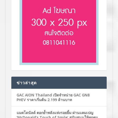
ข่าวล่าสุด
GAC AION Thailand เปิดจำหน่าย GAC GN8
PHEV ราคาเริ่มต้น 2.199 ล้านบาท
แมคโดนัลด์ ตอกย้ำพลังแห่งรอยยิ้ม ผ่านแคมเปญ
‘McDonald’s Touch of Smile’ สนับสนุนให้ทุกคน