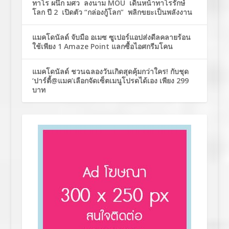
ทาโร ผนึก มศว ลงนาม MOU เดินหน้าทาโรรักษ์
โลก ปี 2 เปิดตัว “กล่องกู้โลก” พลิกขยะเป็นพลังงาน
แมคโดนัลด์ จับมือ อเมซ ซูเปอร์แอปส่งดีลคลายร้อน
ใช้เพียง 1 Amaze Point แลกซื้อไอศกรีมโคน
แมคโดนัลด์ ชวนฉลองวันเกิดสุดคุ้มกว่าใคร! กับชุด
‘ปาร์ตี้@แมค’เลือกจัดเซ็ตเมนูโปรดได้เอง เพียง 299
บาท