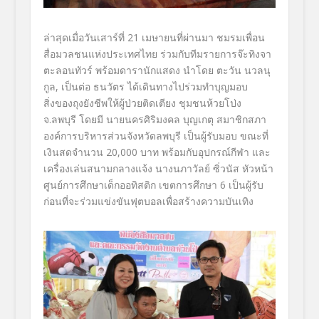
ล่าสุดเมื่อวันเสาร์ที่ 21 เมษายนที่ผ่านมา ชมรมเพื่อน
สื่อมวลชนแห่งประเทศไทย ร่วมกับทีมรายการจ๊ะทิงจา
ตะลอนทัวร์ พร้อมดารานักแสดง นำโดย ตะวัน นวลนุ
กูล, เป็นต่อ ธนวัตร ได้เดินทางไปร่วมทำบุญมอบ
สิ่งของถุงยังชีพให้ผู้ป่วยติดเตียง ชุมชนห้วยโป่ง
จ.ลพบุรี โดยมี นายนครศิริมงคล บุญเกตุ สมาชิกสภา
องค์การบริหารส่วนจังหวัดลพบุรี เป็นผู้รับมอบ ขณะที่
เงินสดจำนวน 20,000 บาท พร้อมกับอุปกรณ์กีฬา และ
เครื่องเล่นสนามกลางแจ้ง นางนภาวัลย์ ซิ่วนัส หัวหน้า
ศูนย์การศึกษาเด็กออทิสติก เขตการศึกษา 6 เป็นผู้รับ
ก่อนที่จะร่วมแข่งขันฟุตบอลเพื่อสร้างความบันเทิง