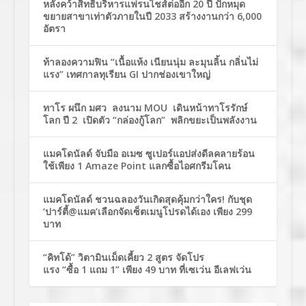
หลังคว้าสิทธิ์บริหารแฟรนไชส์ต่ออีก 20 ปี ปักหมุด
ขยายสาขาเท่าตัวภายในปี 2033 สร้างงานกว่า 6,000
อัตรา
ท้าลองความฟิน “เนื้อแห้ง เนียนนุ่ม ละมุนลิ้น กลิ่นไม่
แรง” เทศกาลทุเรียน GI ปากช่องเขาใหญ่
ทาโร ผนึก มศว ลงนาม MOU เดินหน้าทาโรรักษ์
โลก ปี 2 เปิดตัว “กล่องกู้โลก” พลิกขยะเป็นพลังงาน
แมคโดนัลด์ จับมือ อเมซ ซูเปอร์แอปส่งดีลคลายร้อน
ใช้เพียง 1 Amaze Point แลกซื้อไอศกรีมโคน
แมคโดนัลด์ ชวนฉลองวันเกิดสุดคุ้มกว่าใคร! กับชุด
‘ปาร์ตี้@แมค’เลือกจัดเซ็ตเมนูโปรดได้เอง เพียง 299
บาท
“คิทโด้” วิตามินเม็ดเคี้ยว 2 สูตร จัดโปร
แรง “ซื้อ 1 แถม 1” เพียง 49 บาท ที่เซเว่น อีเลฟเว่น