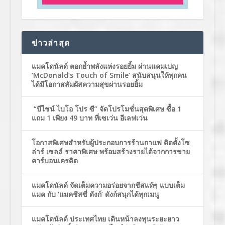
ข่าวล่าสุด
แมคโดนัลด์ ตอกย้ำพลังแห่งรอยยิ้ม ผ่านแคมเปญ
‘McDonald’s Touch of Smile’ สนับสนุนให้ทุกคน
ได้มีโอกาสสัมผัสความสุขผ่านรอยยิ้ม
“บีไชน์ ไบโอ โปร ซี” จัดโปรโมชั่นสุดพิเศษ ซื้อ 1
แถม 1 เพียง 49 บาท ที่เซเว่น อีเลฟเว่น
โอกาสพิเศษสำหรับผู้ประกอบการร้านกาแฟ ติดตั้งโซ
ล่าร์ เซลล์ ราคาพิเศษ พร้อมสร้างรายได้จากการขาย
คาร์บอนเครดิต
แมคโดนัลด์ จัดเต็มความอร่อยจากชีสแท้ๆ แบบเต็ม
แมค กับ ‘แมคชีสซี่ ดังก์’ ดังก์สนุกได้ทุกเมนู
แมคโดนัลด์ ประเทศไทย เดินหน้าลงทุนระยะยาว