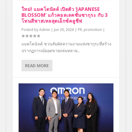
ใหม่! แมคโดนัลด์ เปิดตัว ‘JAPANESE
BLOSSOM’ แก้วคอลเลคชั่นซากุระ กับ 3
โทนสีพาสเทลสุดเอ็กซ์คลูซีฟ
Posted by
Admin
|
Jun 30, 2026
|
PR
,
promotion
|
แมคโดนัลด์ ชวนสัมผัสความงามแห่งซากุระที่สร้าง
ปรากฏการณ์ยอดขายถล่มทลาย...
READ MORE