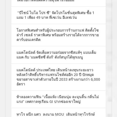
“บีไชน์ ไบโอ โปร ซี” จัดโปรโมชั่นสุดพิเศษ ซื้อ 1
แถม 1 เพียง 49 บาท ที่เซเว่น อีเลฟเว่น
โอกาสพิเศษสำหรับผู้ประกอบการร้านกาแฟ ติดตั้งโซ
ล่าร์ เซลล์ ราคาพิเศษ พร้อมสร้างรายได้จากการขาย
คาร์บอนเครดิต
แมคโดนัลด์ จัดเต็มความอร่อยจากชีสแท้ๆ แบบเต็ม
แมค กับ ‘แมคชีสซี่ ดังก์’ ดังก์สนุกได้ทุกเมนู
แมคโดนัลด์ ประเทศไทย เดินหน้าลงทุนระยะยาว
หลังคว้าสิทธิ์บริหารแฟรนไชส์ต่ออีก 20 ปี ปักหมุด
ขยายสาขาเท่าตัวภายในปี 2033 สร้างงานกว่า 6,000
อัตรา
ท้าลองความฟิน “เนื้อแห้ง เนียนนุ่ม ละมุนลิ้น กลิ่นไม่
แรง” เทศกาลทุเรียน GI ปากช่องเขาใหญ่
ทาโร ผนึก มศว ลงนาม MOU เดินหน้าทาโรรักษ์