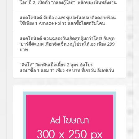
โลก ปี 2 เปิดตัว “กล่องกู้โลก” พลิกขยะเป็นพลังงาน
แมคโดนัลด์ จับมือ อเมซ ซูเปอร์แอปส่งดีลคลายร้อน
ใช้เพียง 1 Amaze Point แลกซื้อไอศกรีมโคน
แมคโดนัลด์ ชวนฉลองวันเกิดสุดคุ้มกว่าใคร! กับชุด
‘ปาร์ตี้@แมค’เลือกจัดเซ็ตเมนูโปรดได้เอง เพียง 299
บาท
“คิทโด้” วิตามินเม็ดเคี้ยว 2 สูตร จัดโปร
แรง “ซื้อ 1 แถม 1” เพียง 49 บาท ที่เซเว่น อีเลฟเว่น