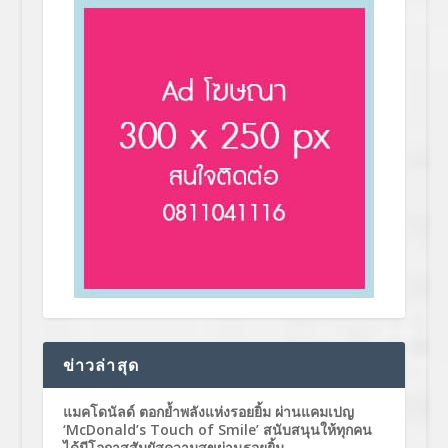
ข่าวล่าสุด
แมคโดนัลด์ ตอกย้ำพลังแห่งรอยยิ้ม ผ่านแคมเปญ
‘McDonald’s Touch of Smile’ สนับสนุนให้ทุกคน
ได้มีโอกาสสัมผัสความสุขผ่านรอยยิ้ม