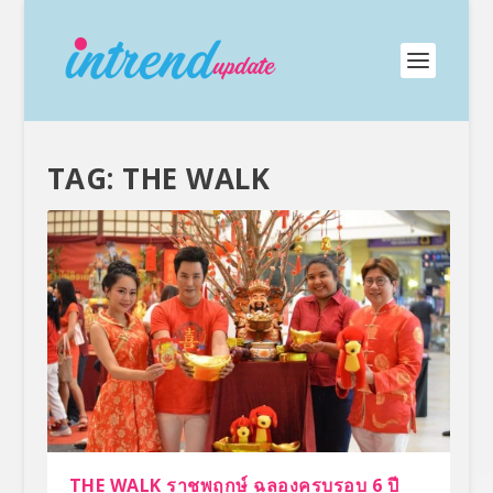
TAG:
THE WALK
THE WALK ราชพฤกษ์ ฉลองครบรอบ 6 ปี