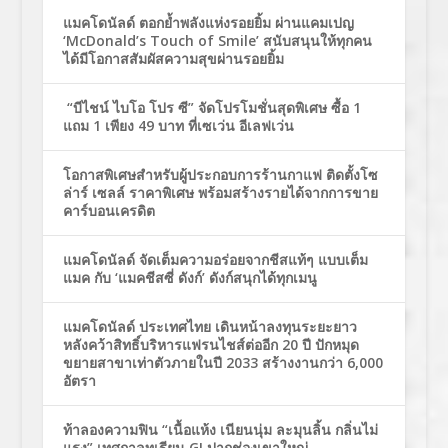
แมคโดนัลด์ ตอกย้ำพลังแห่งรอยยิ้ม ผ่านแคมเปญ
‘McDonald’s Touch of Smile’ สนับสนุนให้ทุกคน
ได้มีโอกาสสัมผัสความสุขผ่านรอยยิ้ม
“บีไชน์ ไบโอ โปร ซี” จัดโปรโมชั่นสุดพิเศษ ซื้อ 1
แถม 1 เพียง 49 บาท ที่เซเว่น อีเลฟเว่น
โอกาสพิเศษสำหรับผู้ประกอบการร้านกาแฟ ติดตั้งโซ
ล่าร์ เซลล์ ราคาพิเศษ พร้อมสร้างรายได้จากการขาย
คาร์บอนเครดิต
แมคโดนัลด์ จัดเต็มความอร่อยจากชีสแท้ๆ แบบเต็ม
แมค กับ ‘แมคชีสซี่ ดังก์’ ดังก์สนุกได้ทุกเมนู
แมคโดนัลด์ ประเทศไทย เดินหน้าลงทุนระยะยาว
หลังคว้าสิทธิ์บริหารแฟรนไชส์ต่ออีก 20 ปี ปักหมุด
ขยายสาขาเท่าตัวภายในปี 2033 สร้างงานกว่า 6,000
อัตรา
ท้าลองความฟิน “เนื้อแห้ง เนียนนุ่ม ละมุนลิ้น กลิ่นไม่
แรง” เทศกาลทุเรียน GI ปากช่องเขาใหญ่