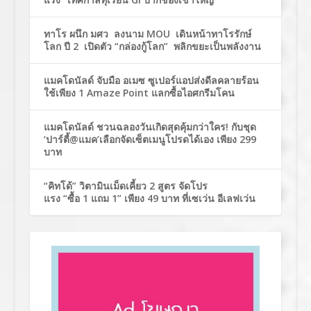
ทาโร ผนึก มศว ลงนาม MOU เดินหน้าทาโรรักษ์
โลก ปี 2 เปิดตัว “กล่องกู้โลก” พลิกขยะเป็นพลังงาน
แมคโดนัลด์ จับมือ อเมซ ซูเปอร์แอปส่งดีลคลายร้อน
ใช้เพียง 1 Amaze Point แลกซื้อไอศกรีมโคน
แมคโดนัลด์ ชวนฉลองวันเกิดสุดคุ้มกว่าใคร! กับชุด
‘ปาร์ตี้@แมค’เลือกจัดเซ็ตเมนูโปรดได้เอง เพียง 299
บาท
“คิทโด้” วิตามินเม็ดเคี้ยว 2 สูตร จัดโปร
แรง “ซื้อ 1 แถม 1” เพียง 49 บาท ที่เซเว่น อีเลฟเว่น