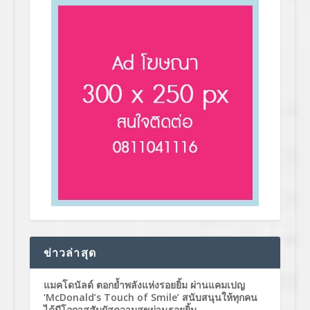
ข่าวล่าสุด
แมคโดนัลด์ ตอกย้ำพลังแห่งรอยยิ้ม ผ่านแคมเปญ
‘McDonald’s Touch of Smile’ สนับสนุนให้ทุกคน
ได้มีโอกาสสัมผัสความสุขผ่านรอยยิ้ม