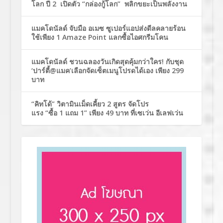
โลก ปี 2 เปิดตัว “กล่องกู้โลก” พลิกขยะเป็นพลังงาน
แมคโดนัลด์ จับมือ อเมซ ซูเปอร์แอปส่งดีลคลายร้อน
ใช้เพียง 1 Amaze Point แลกซื้อไอศกรีมโคน
แมคโดนัลด์ ชวนฉลองวันเกิดสุดคุ้มกว่าใคร! กับชุด
‘ปาร์ตี้@แมค’เลือกจัดเซ็ตเมนูโปรดได้เอง เพียง 299
บาท
“คิทโด้” วิตามินเม็ดเคี้ยว 2 สูตร จัดโปร
แรง “ซื้อ 1 แถม 1” เพียง 49 บาท ที่เซเว่น อีเลฟเว่น