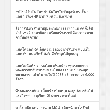
“บีไชน์ ไบโอ โปร ซี” จัดโปรโมชั่นสุดพิเศษ ซื้อ 1
แถม 1 เพียง 49 บาท ที่เซเว่น อีเลฟเว่น
โอกาสพิเศษสำหรับผู้ประกอบการร้านกาแฟ ติดตั้งโซ
ล่าร์ เซลล์ ราคาพิเศษ พร้อมสร้างรายได้จากการขาย
คาร์บอนเครดิต
แมคโดนัลด์ จัดเต็มความอร่อยจากชีสแท้ๆ แบบเต็ม
แมค กับ ‘แมคชีสซี่ ดังก์’ ดังก์สนุกได้ทุกเมนู
แมคโดนัลด์ ประเทศไทย เดินหน้าลงทุนระยะยาว
หลังคว้าสิทธิ์บริหารแฟรนไชส์ต่ออีก 20 ปี ปักหมุด
ขยายสาขาเท่าตัวภายในปี 2033 สร้างงานกว่า 6,000
อัตรา
ท้าลองความฟิน “เนื้อแห้ง เนียนนุ่ม ละมุนลิ้น กลิ่นไม่
แรง” เทศกาลทุเรียน GI ปากช่องเขาใหญ่
ทาโร ผนึก มศว ลงนาม MOU เดินหน้าทาโรรักษ์