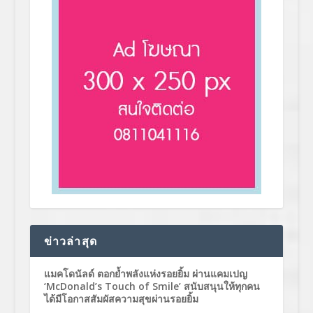
ข่าวล่าสุด
แมคโดนัลด์ ตอกย้ำพลังแห่งรอยยิ้ม ผ่านแคมเปญ
‘McDonald’s Touch of Smile’ สนับสนุนให้ทุกคน
ได้มีโอกาสสัมผัสความสุขผ่านรอยยิ้ม