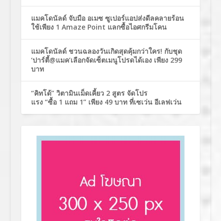
แมคโดนัลด์ จับมือ อเมซ ซูเปอร์แอปส่งดีลคลายร้อน
ใช้เพียง 1 Amaze Point แลกซื้อไอศกรีมโคน
แมคโดนัลด์ ชวนฉลองวันเกิดสุดคุ้มกว่าใคร! กับชุด
‘ปาร์ตี้@แมค’เลือกจัดเซ็ตเมนูโปรดได้เอง เพียง 299
บาท
“คิทโด้” วิตามินเม็ดเคี้ยว 2 สูตร จัดโปร
แรง “ซื้อ 1 แถม 1” เพียง 49 บาท ที่เซเว่น อีเลฟเว่น