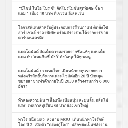
“บีไชน์ ไบโอ โปร ซี” จัดโปรโมชั่นสุดพิเศษ ซื้อ 1
แถม 1 เพียง 49 บาท ที่เซเว่น อีเลฟเว่น
โอกาสพิเศษสำหรับผู้ประกอบการร้านกาแฟ ติดตั้งโซ
ล่าร์ เซลล์ ราคาพิเศษ พร้อมสร้างรายได้จากการขาย
คาร์บอนเครดิต
แมคโดนัลด์ จัดเต็มความอร่อยจากชีสแท้ๆ แบบเต็ม
แมค กับ ‘แมคชีสซี่ ดังก์’ ดังก์สนุกได้ทุกเมนู
แมคโดนัลด์ ประเทศไทย เดินหน้าลงทุนระยะยาว
หลังคว้าสิทธิ์บริหารแฟรนไชส์ต่ออีก 20 ปี ปักหมุด
ขยายสาขาเท่าตัวภายในปี 2033 สร้างงานกว่า 6,000
อัตรา
ท้าลองความฟิน “เนื้อแห้ง เนียนนุ่ม ละมุนลิ้น กลิ่นไม่
แรง” เทศกาลทุเรียน GI ปากช่องเขาใหญ่
ทาโร ผนึก มศว ลงนาม MOU เดินหน้าทาโรรักษ์
โลก ปี 2 เปิดตัว “กล่องกู้โลก” พลิกขยะเป็นพลังงาน