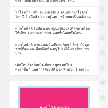
แรง” เทศกาลทุเรียน GI ปากช่องเขาใหญ่
ทาโร ผนึก มศว ลงนาม MOU เดินหน้าทาโรรักษ์
โลก ปี 2 เปิดตัว “กล่องกู้โลก” พลิกขยะเป็นพลังงาน
แมคโดนัลด์ จับมือ อเมซ ซูเปอร์แอปส่งดีลคลายร้อน
ใช้เพียง 1 Amaze Point แลกซื้อไอศกรีมโคน
แมคโดนัลด์ ชวนฉลองวันเกิดสุดคุ้มกว่าใคร! กับชุด
‘ปาร์ตี้@แมค’เลือกจัดเซ็ตเมนูโปรดได้เอง เพียง 299
บาท
“คิทโด้” วิตามินเม็ดเคี้ยว 2 สูตร จัดโปร
แรง “ซื้อ 1 แถม 1” เพียง 49 บาท ที่เซเว่น อีเลฟเว่น