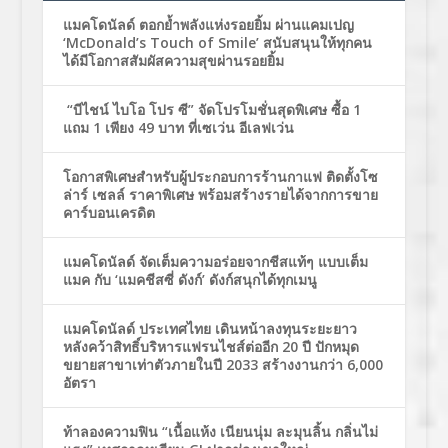
แมคโดนัลด์ ตอกย้ำพลังแห่งรอยยิ้ม ผ่านแคมเปญ
‘McDonald’s Touch of Smile’ สนับสนุนให้ทุกคน
ได้มีโอกาสสัมผัสความสุขผ่านรอยยิ้ม
“บีไชน์ ไบโอ โปร ซี” จัดโปรโมชั่นสุดพิเศษ ซื้อ 1
แถม 1 เพียง 49 บาท ที่เซเว่น อีเลฟเว่น
โอกาสพิเศษสำหรับผู้ประกอบการร้านกาแฟ ติดตั้งโซ
ล่าร์ เซลล์ ราคาพิเศษ พร้อมสร้างรายได้จากการขาย
คาร์บอนเครดิต
แมคโดนัลด์ จัดเต็มความอร่อยจากชีสแท้ๆ แบบเต็ม
แมค กับ ‘แมคชีสซี่ ดังก์’ ดังก์สนุกได้ทุกเมนู
แมคโดนัลด์ ประเทศไทย เดินหน้าลงทุนระยะยาว
หลังคว้าสิทธิ์บริหารแฟรนไชส์ต่ออีก 20 ปี ปักหมุด
ขยายสาขาเท่าตัวภายในปี 2033 สร้างงานกว่า 6,000
อัตรา
ท้าลองความฟิน “เนื้อแห้ง เนียนนุ่ม ละมุนลิ้น กลิ่นไม่