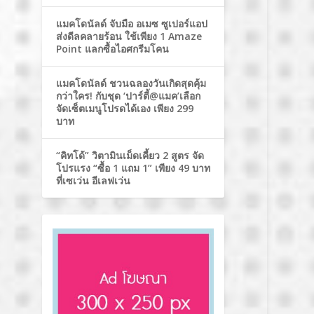
แมคโดนัลด์ จับมือ อเมซ ซูเปอร์แอป
ส่งดีลคลายร้อน ใช้เพียง 1 Amaze
Point แลกซื้อไอศกรีมโคน
แมคโดนัลด์ ชวนฉลองวันเกิดสุดคุ้ม
กว่าใคร! กับชุด ‘ปาร์ตี้@แมค’เลือก
จัดเซ็ตเมนูโปรดได้เอง เพียง 299
บาท
“คิทโด้” วิตามินเม็ดเคี้ยว 2 สูตร จัด
โปรแรง “ซื้อ 1 แถม 1” เพียง 49 บาท
ที่เซเว่น อีเลฟเว่น