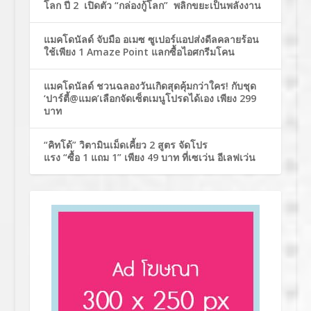
โลก ปี 2 เปิดตัว “กล่องกู้โลก” พลิกขยะเป็นพลังงาน
แมคโดนัลด์ จับมือ อเมซ ซูเปอร์แอปส่งดีลคลายร้อน
ใช้เพียง 1 Amaze Point แลกซื้อไอศกรีมโคน
แมคโดนัลด์ ชวนฉลองวันเกิดสุดคุ้มกว่าใคร! กับชุด
‘ปาร์ตี้@แมค’เลือกจัดเซ็ตเมนูโปรดได้เอง เพียง 299
บาท
“คิทโด้” วิตามินเม็ดเคี้ยว 2 สูตร จัดโปร
แรง “ซื้อ 1 แถม 1” เพียง 49 บาท ที่เซเว่น อีเลฟเว่น