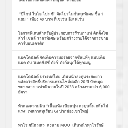
“บีไชน์ ไบโอ โปร ซี” จัดโปรโมชั่นสุดพิเศษ ซื้อ 1
แถม 1 เพียง 49 บาท ที่เซเว่น อีเลฟเว่น
โอกาสพิเศษสำหรับผู้ประกอบการร้านกาแฟ ติดตั้งโซ
ล่าร์ เซลล์ ราคาพิเศษ พร้อมสร้างรายได้จากการขาย
คาร์บอนเครดิต
แมคโดนัลด์ จัดเต็มความอร่อยจากชีสแท้ๆ แบบเต็ม
แมค กับ ‘แมคชีสซี่ ดังก์’ ดังก์สนุกได้ทุกเมนู
แมคโดนัลด์ ประเทศไทย เดินหน้าลงทุนระยะยาว
หลังคว้าสิทธิ์บริหารแฟรนไชส์ต่ออีก 20 ปี ปักหมุด
ขยายสาขาเท่าตัวภายในปี 2033 สร้างงานกว่า 6,000
อัตรา
ท้าลองความฟิน “เนื้อแห้ง เนียนนุ่ม ละมุนลิ้น กลิ่นไม่
แรง” เทศกาลทุเรียน GI ปากช่องเขาใหญ่
ทาโร ผนึก มศว ลงนาม MOU เดินหน้าทาโรรักษ์