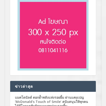
ข่าวล่าสุด
แมคโดนัลด์ ตอกย้ำพลังแห่งรอยยิ้ม ผ่านแคมเปญ
‘McDonald’s Touch of Smile’ สนับสนุนให้ทุกคน
ได้มีโอกาสสัมผัสความสุขผ่านรอยยิ้ม