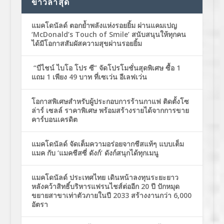
ข่าวล่าสุด
แมคโดนัลด์ ตอกย้ำพลังแห่งรอยยิ้ม ผ่านแคมเปญ
‘McDonald’s Touch of Smile’ สนับสนุนให้ทุกคน
ได้มีโอกาสสัมผัสความสุขผ่านรอยยิ้ม
“บีไชน์ ไบโอ โปร ซี” จัดโปรโมชั่นสุดพิเศษ ซื้อ 1
แถม 1 เพียง 49 บาท ที่เซเว่น อีเลฟเว่น
โอกาสพิเศษสำหรับผู้ประกอบการร้านกาแฟ ติดตั้งโซ
ล่าร์ เซลล์ ราคาพิเศษ พร้อมสร้างรายได้จากการขาย
คาร์บอนเครดิต
แมคโดนัลด์ จัดเต็มความอร่อยจากชีสแท้ๆ แบบเต็ม
แมค กับ ‘แมคชีสซี่ ดังก์’ ดังก์สนุกได้ทุกเมนู
แมคโดนัลด์ ประเทศไทย เดินหน้าลงทุนระยะยาว
หลังคว้าสิทธิ์บริหารแฟรนไชส์ต่ออีก 20 ปี ปักหมุด
ขยายสาขาเท่าตัวภายในปี 2033 สร้างงานกว่า 6,000
อัตรา