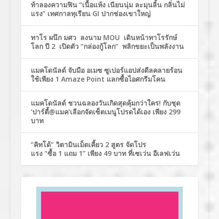
ท้าลองความฟิน “เนื้อแห้ง เนียนนุ่ม ละมุนลิ้น กลิ่นไม่
แรง” เทศกาลทุเรียน GI ปากช่องเขาใหญ่
ทาโร ผนึก มศว ลงนาม MOU เดินหน้าทาโรรักษ์
โลก ปี 2 เปิดตัว “กล่องกู้โลก” พลิกขยะเป็นพลังงาน
แมคโดนัลด์ จับมือ อเมซ ซูเปอร์แอปส่งดีลคลายร้อน
ใช้เพียง 1 Amaze Point แลกซื้อไอศกรีมโคน
แมคโดนัลด์ ชวนฉลองวันเกิดสุดคุ้มกว่าใคร! กับชุด
‘ปาร์ตี้@แมค’เลือกจัดเซ็ตเมนูโปรดได้เอง เพียง 299
บาท
“คิทโด้” วิตามินเม็ดเคี้ยว 2 สูตร จัดโปร
แรง “ซื้อ 1 แถม 1” เพียง 49 บาท ที่เซเว่น อีเลฟเว่น