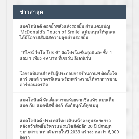
ข่าวล่าสุด
แมคโดนัลด์ ตอกย้ำพลังแห่งรอยยิ้ม ผ่านแคมเปญ
‘McDonald’s Touch of Smile’ สนับสนุนให้ทุกคน
ได้มีโอกาสสัมผัสความสุขผ่านรอยยิ้ม
“บีไชน์ ไบโอ โปร ซี” จัดโปรโมชั่นสุดพิเศษ ซื้อ 1
แถม 1 เพียง 49 บาท ที่เซเว่น อีเลฟเว่น
โอกาสพิเศษสำหรับผู้ประกอบการร้านกาแฟ ติดตั้งโซ
ล่าร์ เซลล์ ราคาพิเศษ พร้อมสร้างรายได้จากการขาย
คาร์บอนเครดิต
แมคโดนัลด์ จัดเต็มความอร่อยจากชีสแท้ๆ แบบเต็ม
แมค กับ ‘แมคชีสซี่ ดังก์’ ดังก์สนุกได้ทุกเมนู
แมคโดนัลด์ ประเทศไทย เดินหน้าลงทุนระยะยาว
หลังคว้าสิทธิ์บริหารแฟรนไชส์ต่ออีก 20 ปี ปักหมุด
ขยายสาขาเท่าตัวภายในปี 2033 สร้างงานกว่า 6,000
อัตรา