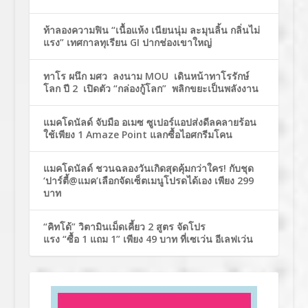
ท้าลองความฟิน “เนื้อแห้ง เนียนนุ่ม ละมุนลิ้น กลิ่นไม่
แรง” เทศกาลทุเรียน GI ปากช่องเขาใหญ่
ทาโร ผนึก มศว ลงนาม MOU เดินหน้าทาโรรักษ์
โลก ปี 2 เปิดตัว “กล่องกู้โลก” พลิกขยะเป็นพลังงาน
แมคโดนัลด์ จับมือ อเมซ ซูเปอร์แอปส่งดีลคลายร้อน
ใช้เพียง 1 Amaze Point แลกซื้อไอศกรีมโคน
แมคโดนัลด์ ชวนฉลองวันเกิดสุดคุ้มกว่าใคร! กับชุด
‘ปาร์ตี้@แมค’เลือกจัดเซ็ตเมนูโปรดได้เอง เพียง 299
บาท
“คิทโด้” วิตามินเม็ดเคี้ยว 2 สูตร จัดโปร
แรง “ซื้อ 1 แถม 1” เพียง 49 บาท ที่เซเว่น อีเลฟเว่น