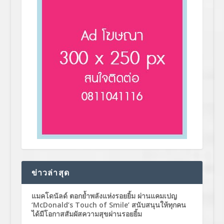
ข่าวล่าสุด
แมคโดนัลด์ ตอกย้ำพลังแห่งรอยยิ้ม ผ่านแคมเปญ
‘McDonald’s Touch of Smile’ สนับสนุนให้ทุกคน
ได้มีโอกาสสัมผัสความสุขผ่านรอยยิ้ม