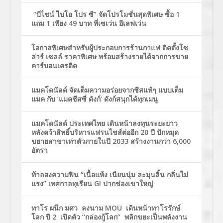
“บีไชน์ ไบโอ โปร ซี” จัดโปรโมชั่นสุดพิเศษ ซื้อ 1
แถม 1 เพียง 49 บาท ที่เซเว่น อีเลฟเว่น
โอกาสพิเศษสำหรับผู้ประกอบการร้านกาแฟ ติดตั้งโซ
ล่าร์ เซลล์ ราคาพิเศษ พร้อมสร้างรายได้จากการขาย
คาร์บอนเครดิต
แมคโดนัลด์ จัดเต็มความอร่อยจากชีสแท้ๆ แบบเต็ม
แมค กับ ‘แมคชีสซี่ ดังก์’ ดังก์สนุกได้ทุกเมนู
แมคโดนัลด์ ประเทศไทย เดินหน้าลงทุนระยะยาว
หลังคว้าสิทธิ์บริหารแฟรนไชส์ต่ออีก 20 ปี ปักหมุด
ขยายสาขาเท่าตัวภายในปี 2033 สร้างงานกว่า 6,000
อัตรา
ท้าลองความฟิน “เนื้อแห้ง เนียนนุ่ม ละมุนลิ้น กลิ่นไม่
แรง” เทศกาลทุเรียน GI ปากช่องเขาใหญ่
ทาโร ผนึก มศว ลงนาม MOU เดินหน้าทาโรรักษ์
โลก ปี 2 เปิดตัว “กล่องกู้โลก” พลิกขยะเป็นพลังงาน