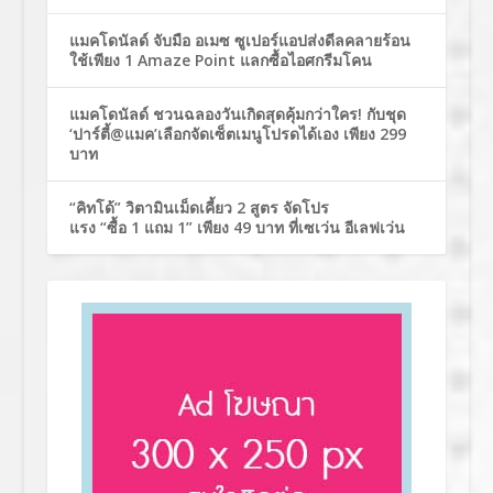
แมคโดนัลด์ จับมือ อเมซ ซูเปอร์แอปส่งดีลคลายร้อน
ใช้เพียง 1 Amaze Point แลกซื้อไอศกรีมโคน
แมคโดนัลด์ ชวนฉลองวันเกิดสุดคุ้มกว่าใคร! กับชุด
‘ปาร์ตี้@แมค’เลือกจัดเซ็ตเมนูโปรดได้เอง เพียง 299
บาท
“คิทโด้” วิตามินเม็ดเคี้ยว 2 สูตร จัดโปร
แรง “ซื้อ 1 แถม 1” เพียง 49 บาท ที่เซเว่น อีเลฟเว่น