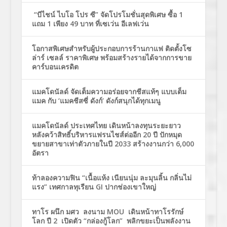
“บีไชน์ ไบโอ โปร ซี” จัดโปรโมชั่นสุดพิเศษ ซื้อ 1
แถม 1 เพียง 49 บาท ที่เซเว่น อีเลฟเว่น
โอกาสพิเศษสำหรับผู้ประกอบการร้านกาแฟ ติดตั้งโซ
ล่าร์ เซลล์ ราคาพิเศษ พร้อมสร้างรายได้จากการขาย
คาร์บอนเครดิต
แมคโดนัลด์ จัดเต็มความอร่อยจากชีสแท้ๆ แบบเต็ม
แมค กับ ‘แมคชีสซี่ ดังก์’ ดังก์สนุกได้ทุกเมนู
แมคโดนัลด์ ประเทศไทย เดินหน้าลงทุนระยะยาว
หลังคว้าสิทธิ์บริหารแฟรนไชส์ต่ออีก 20 ปี ปักหมุด
ขยายสาขาเท่าตัวภายในปี 2033 สร้างงานกว่า 6,000
อัตรา
ท้าลองความฟิน “เนื้อแห้ง เนียนนุ่ม ละมุนลิ้น กลิ่นไม่
แรง” เทศกาลทุเรียน GI ปากช่องเขาใหญ่
ทาโร ผนึก มศว ลงนาม MOU เดินหน้าทาโรรักษ์
โลก ปี 2 เปิดตัว “กล่องกู้โลก” พลิกขยะเป็นพลังงาน