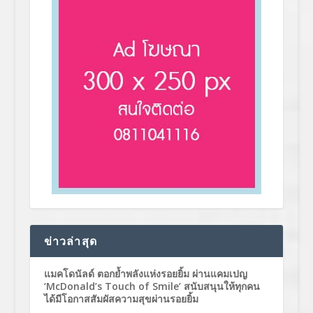
ข่าวล่าสุด
แมคโดนัลด์ ตอกย้ำพลังแห่งรอยยิ้ม ผ่านแคมเปญ
‘McDonald’s Touch of Smile’ สนับสนุนให้ทุกคน
ได้มีโอกาสสัมผัสความสุขผ่านรอยยิ้ม