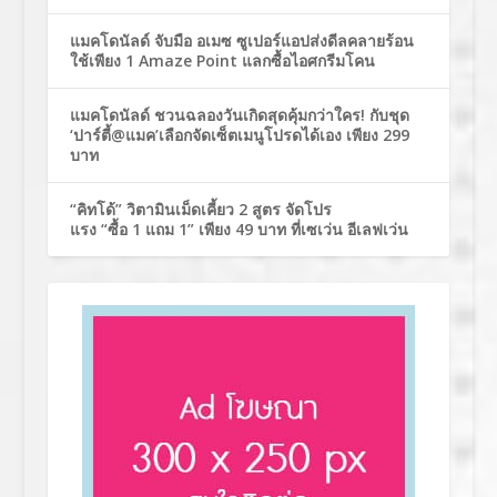
แมคโดนัลด์ จับมือ อเมซ ซูเปอร์แอปส่งดีลคลายร้อน
ใช้เพียง 1 Amaze Point แลกซื้อไอศกรีมโคน
แมคโดนัลด์ ชวนฉลองวันเกิดสุดคุ้มกว่าใคร! กับชุด
‘ปาร์ตี้@แมค’เลือกจัดเซ็ตเมนูโปรดได้เอง เพียง 299
บาท
“คิทโด้” วิตามินเม็ดเคี้ยว 2 สูตร จัดโปร
แรง “ซื้อ 1 แถม 1” เพียง 49 บาท ที่เซเว่น อีเลฟเว่น