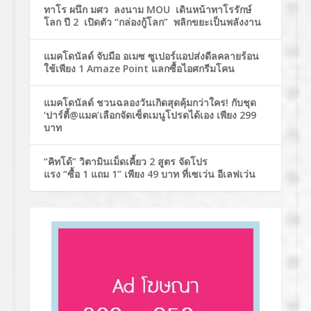
ทาโร ผนึก มศว ลงนาม MOU เดินหน้าทาโรรักษ์
โลก ปี 2 เปิดตัว “กล่องกู้โลก” พลิกขยะเป็นพลังงาน
แมคโดนัลด์ จับมือ อเมซ ซูเปอร์แอปส่งดีลคลายร้อน
ใช้เพียง 1 Amaze Point แลกซื้อไอศกรีมโคน
แมคโดนัลด์ ชวนฉลองวันเกิดสุดคุ้มกว่าใคร! กับชุด
‘ปาร์ตี้@แมค’เลือกจัดเซ็ตเมนูโปรดได้เอง เพียง 299
บาท
“คิทโด้” วิตามินเม็ดเคี้ยว 2 สูตร จัดโปร
แรง “ซื้อ 1 แถม 1” เพียง 49 บาท ที่เซเว่น อีเลฟเว่น