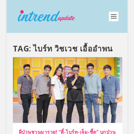
TAG:
ไบร์ท วิชเวช เอื้ออำพน
ผีป่วนชวนมารวย! “ตี๋-ไบร์ท-เจ็ม-ซี้ด” บุกป่วน