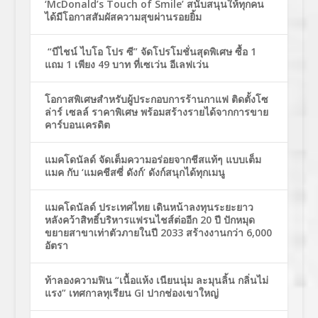
‘McDonald’s Touch of Smile’ สนับสนุนให้ทุกคน
ได้มีโอกาสสัมผัสความสุขผ่านรอยยิ้ม
“บีไชน์ ไบโอ โปร ซี” จัดโปรโมชั่นสุดพิเศษ ซื้อ 1
แถม 1 เพียง 49 บาท ที่เซเว่น อีเลฟเว่น
โอกาสพิเศษสำหรับผู้ประกอบการร้านกาแฟ ติดตั้งโซ
ล่าร์ เซลล์ ราคาพิเศษ พร้อมสร้างรายได้จากการขาย
คาร์บอนเครดิต
แมคโดนัลด์ จัดเต็มความอร่อยจากชีสแท้ๆ แบบเต็ม
แมค กับ ‘แมคชีสซี่ ดังก์’ ดังก์สนุกได้ทุกเมนู
แมคโดนัลด์ ประเทศไทย เดินหน้าลงทุนระยะยาว
หลังคว้าสิทธิ์บริหารแฟรนไชส์ต่ออีก 20 ปี ปักหมุด
ขยายสาขาเท่าตัวภายในปี 2033 สร้างงานกว่า 6,000
อัตรา
ท้าลองความฟิน “เนื้อแห้ง เนียนนุ่ม ละมุนลิ้น กลิ่นไม่
แรง” เทศกาลทุเรียน GI ปากช่องเขาใหญ่