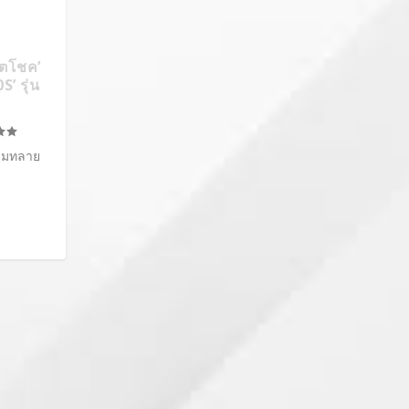
ลิตโชค’
’ รุ่น
ล่มทลาย