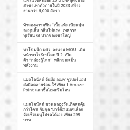
แฟรนไชส์ต่ออีก 20 ปี ปักหมุดขยาย
สาขาเท่าตัวภายในปี 2033 สร้าง
งานกว่า 6,000 อัตรา
ท้าลองความฟิน “เนื้อแห้ง เนียนนุ่ม
ละมุนลิ้น กลิ่นไม่แรง” เทศกาล
ทุเรียน GI ปากช่องเขาใหญ่
ทาโร ผนึก มศว ลงนาม MOU เดิน
หน้าทาโรรักษ์โลก ปี 2 เปิด
ตัว “กล่องกู้โลก” พลิกขยะเป็น
พลังงาน
แมคโดนัลด์ จับมือ อเมซ ซูเปอร์แอป
ส่งดีลคลายร้อน ใช้เพียง 1 Amaze
Point แลกซื้อไอศกรีมโคน
แมคโดนัลด์ ชวนฉลองวันเกิดสุดคุ้ม
กว่าใคร! กับชุด ‘ปาร์ตี้@แมค’เลือก
จัดเซ็ตเมนูโปรดได้เอง เพียง 299
บาท