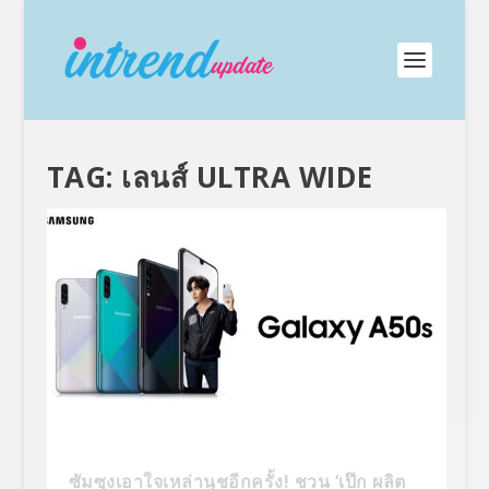
TAG:
เลนส์ ULTRA WIDE
ซัมซุงเอาใจเหล่านุชอีกครั้ง! ชวน ‘เป๊ก ผลิต