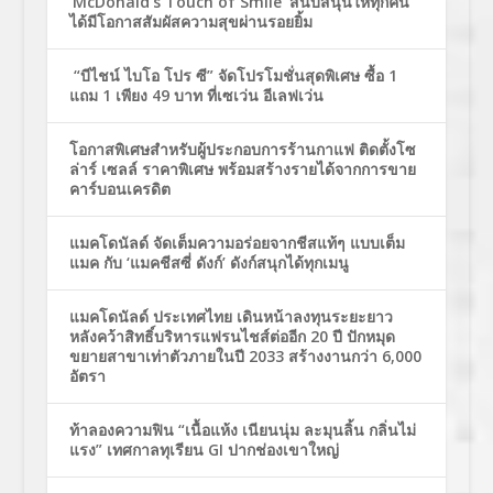
‘McDonald’s Touch of Smile’ สนับสนุนให้ทุกคน
ได้มีโอกาสสัมผัสความสุขผ่านรอยยิ้ม
“บีไชน์ ไบโอ โปร ซี” จัดโปรโมชั่นสุดพิเศษ ซื้อ 1
แถม 1 เพียง 49 บาท ที่เซเว่น อีเลฟเว่น
โอกาสพิเศษสำหรับผู้ประกอบการร้านกาแฟ ติดตั้งโซ
ล่าร์ เซลล์ ราคาพิเศษ พร้อมสร้างรายได้จากการขาย
คาร์บอนเครดิต
แมคโดนัลด์ จัดเต็มความอร่อยจากชีสแท้ๆ แบบเต็ม
แมค กับ ‘แมคชีสซี่ ดังก์’ ดังก์สนุกได้ทุกเมนู
แมคโดนัลด์ ประเทศไทย เดินหน้าลงทุนระยะยาว
หลังคว้าสิทธิ์บริหารแฟรนไชส์ต่ออีก 20 ปี ปักหมุด
ขยายสาขาเท่าตัวภายในปี 2033 สร้างงานกว่า 6,000
อัตรา
ท้าลองความฟิน “เนื้อแห้ง เนียนนุ่ม ละมุนลิ้น กลิ่นไม่
แรง” เทศกาลทุเรียน GI ปากช่องเขาใหญ่