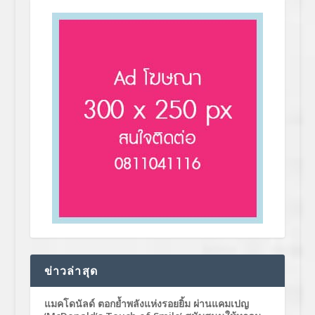
ข่าวล่าสุด
แมคโดนัลด์ ตอกย้ำพลังแห่งรอยยิ้ม ผ่านแคมเปญ