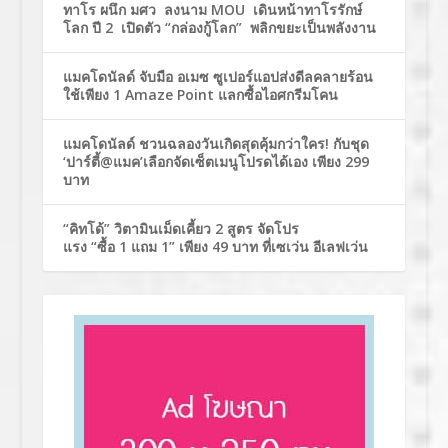
ทาโร ผนึก มศว ลงนาม MOU เดินหน้าทาโรรักษ์
โลก ปี 2 เปิดตัว “กล่องกู้โลก” พลิกขยะเป็นพลังงาน
แมคโดนัลด์ จับมือ อเมซ ซูเปอร์แอปส่งดีลคลายร้อน
ใช้เพียง 1 Amaze Point แลกซื้อไอศกรีมโคน
แมคโดนัลด์ ชวนฉลองวันเกิดสุดคุ้มกว่าใคร! กับชุด
‘ปาร์ตี้@แมค’เลือกจัดเซ็ตเมนูโปรดได้เอง เพียง 299
บาท
“คิทโด้” วิตามินเม็ดเคี้ยว 2 สูตร จัดโปร
แรง “ซื้อ 1 แถม 1” เพียง 49 บาท ที่เซเว่น อีเลฟเว่น