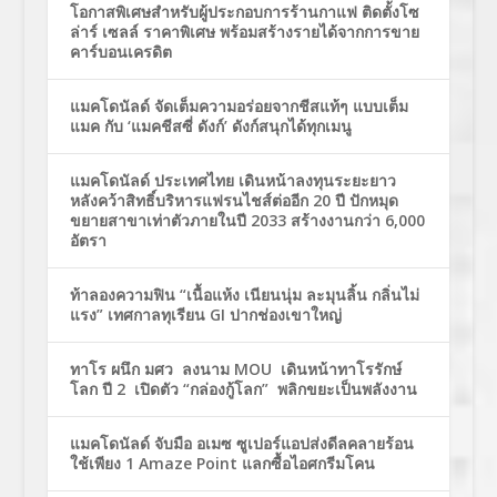
โอกาสพิเศษสำหรับผู้ประกอบการร้านกาแฟ ติดตั้งโซ
ล่าร์ เซลล์ ราคาพิเศษ พร้อมสร้างรายได้จากการขาย
คาร์บอนเครดิต
แมคโดนัลด์ จัดเต็มความอร่อยจากชีสแท้ๆ แบบเต็ม
แมค กับ ‘แมคชีสซี่ ดังก์’ ดังก์สนุกได้ทุกเมนู
แมคโดนัลด์ ประเทศไทย เดินหน้าลงทุนระยะยาว
หลังคว้าสิทธิ์บริหารแฟรนไชส์ต่ออีก 20 ปี ปักหมุด
ขยายสาขาเท่าตัวภายในปี 2033 สร้างงานกว่า 6,000
อัตรา
ท้าลองความฟิน “เนื้อแห้ง เนียนนุ่ม ละมุนลิ้น กลิ่นไม่
แรง” เทศกาลทุเรียน GI ปากช่องเขาใหญ่
ทาโร ผนึก มศว ลงนาม MOU เดินหน้าทาโรรักษ์
โลก ปี 2 เปิดตัว “กล่องกู้โลก” พลิกขยะเป็นพลังงาน
แมคโดนัลด์ จับมือ อเมซ ซูเปอร์แอปส่งดีลคลายร้อน
ใช้เพียง 1 Amaze Point แลกซื้อไอศกรีมโคน