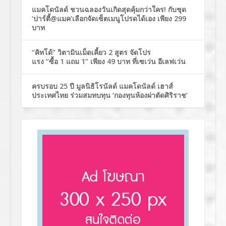
แมคโดนัลด์ ชวนฉลองวันเกิดสุดคุ้มกว่าใคร! กับชุด
‘ปาร์ตี้@แมค’เลือกจัดเซ็ตเมนูโปรดได้เอง เพียง 299
บาท
“คิทโด้” วิตามินเม็ดเคี้ยว 2 สูตร จัดโปร
แรง “ซื้อ 1 แถม 1” เพียง 49 บาท ที่เซเว่น อีเลฟเว่น
ครบรอบ 25 ปี มูลนิธิโรนัลด์ แมคโดนัลด์ เฮาส์
ประเทศไทย ร่วมสมทบทุน ‘กองทุนห้องผ่าตัดศิริราช’