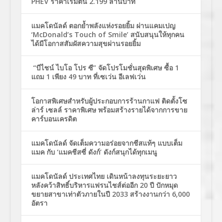
PHEV ราคาเริ่มต้น 2.199 ล้านบาท
แมคโดนัลด์ ตอกย้ำพลังแห่งรอยยิ้ม ผ่านแคมเปญ
‘McDonald’s Touch of Smile’ สนับสนุนให้ทุกคน
ได้มีโอกาสสัมผัสความสุขผ่านรอยยิ้ม
“บีไชน์ ไบโอ โปร ซี” จัดโปรโมชั่นสุดพิเศษ ซื้อ 1
แถม 1 เพียง 49 บาท ที่เซเว่น อีเลฟเว่น
โอกาสพิเศษสำหรับผู้ประกอบการร้านกาแฟ ติดตั้งโซ
ล่าร์ เซลล์ ราคาพิเศษ พร้อมสร้างรายได้จากการขาย
คาร์บอนเครดิต
แมคโดนัลด์ จัดเต็มความอร่อยจากชีสแท้ๆ แบบเต็ม
แมค กับ ‘แมคชีสซี่ ดังก์’ ดังก์สนุกได้ทุกเมนู
แมคโดนัลด์ ประเทศไทย เดินหน้าลงทุนระยะยาว
หลังคว้าสิทธิ์บริหารแฟรนไชส์ต่ออีก 20 ปี ปักหมุด
ขยายสาขาเท่าตัวภายในปี 2033 สร้างงานกว่า 6,000
อัตรา