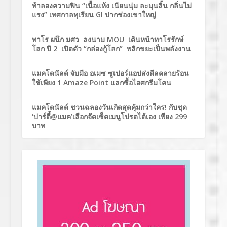
ท้าลองความฟิน “เนื้อแห้ง เนียนนุ่ม ละมุนลิ้น กลิ่นไม่
แรง” เทศกาลทุเรียน GI ปากช่องเขาใหญ่
ทาโร ผนึก มศว ลงนาม MOU เดินหน้าทาโรรักษ์
โลก ปี 2 เปิดตัว “กล่องกู้โลก” พลิกขยะเป็นพลังงาน
แมคโดนัลด์ จับมือ อเมซ ซูเปอร์แอปส่งดีลคลายร้อน
ใช้เพียง 1 Amaze Point แลกซื้อไอศกรีมโคน
แมคโดนัลด์ ชวนฉลองวันเกิดสุดคุ้มกว่าใคร! กับชุด
‘ปาร์ตี้@แมค’เลือกจัดเซ็ตเมนูโปรดได้เอง เพียง 299
บาท