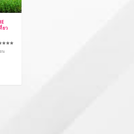
HE
ี่ยว
ียน