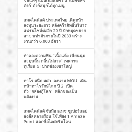
ชีสแท้ๆ แบบเต็มแมค กับ ‘แมคชีสซี่
ดังก์’ ดังก์สนุกได้ทุกเมนู
แมคโดนัลด์ ประเทศไทย เดินหน้า
ลงทุนระยะยาว หลังคว้าสิทธิ์บริหาร
แฟรนไชส์ต่ออีก 20 ปี ปักหมุดขยาย
สาขาเท่าตัวภายในปี 2033 สร้าง
งานกว่า 6,000 อัตรา
ท้าลองความฟิน “เนื้อแห้ง เนียนนุ่ม
ละมุนลิ้น กลิ่นไม่แรง” เทศกาล
ทุเรียน GI ปากช่องเขาใหญ่
ทาโร ผนึก มศว ลงนาม MOU เดิน
หน้าทาโรรักษ์โลก ปี 2 เปิด
ตัว “กล่องกู้โลก” พลิกขยะเป็น
พลังงาน
แมคโดนัลด์ จับมือ อเมซ ซูเปอร์แอป
ส่งดีลคลายร้อน ใช้เพียง 1 Amaze
Point แลกซื้อไอศกรีมโคน