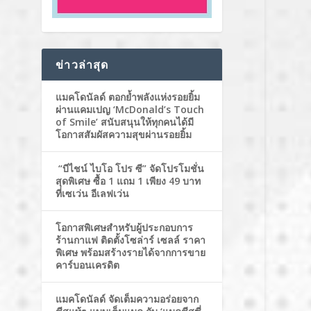
ข่าวล่าสุด
แมคโดนัลด์ ตอกย้ำพลังแห่งรอยยิ้ม
ผ่านแคมเปญ ‘McDonald’s Touch
of Smile’ สนับสนุนให้ทุกคนได้มี
โอกาสสัมผัสความสุขผ่านรอยยิ้ม
“บีไชน์ ไบโอ โปร ซี” จัดโปรโมชั่น
สุดพิเศษ ซื้อ 1 แถม 1 เพียง 49 บาท
ที่เซเว่น อีเลฟเว่น
โอกาสพิเศษสำหรับผู้ประกอบการ
ร้านกาแฟ ติดตั้งโซล่าร์ เซลล์ ราคา
พิเศษ พร้อมสร้างรายได้จากการขาย
คาร์บอนเครดิต
แมคโดนัลด์ จัดเต็มความอร่อยจาก