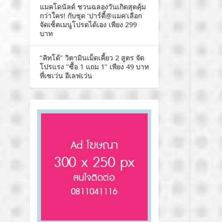
แมคโดนัลด์ ชวนฉลองวันเกิดสุดคุ้ม
กว่าใคร! กับชุด ‘ปาร์ตี้@แมค’เลือก
จัดเซ็ตเมนูโปรดได้เอง เพียง 299
บาท
“คิทโด้” วิตามินเม็ดเคี้ยว 2 สูตร จัด
โปรแรง “ซื้อ 1 แถม 1” เพียง 49 บาท
ที่เซเว่น อีเลฟเว่น