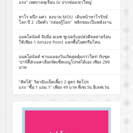
แรง” เทศกาลทุเรียน GI ปากช่องเขาใหญ่
ทาโร ผนึก มศว ลงนาม MOU เดินหน้าทาโรรักษ์
โลก ปี 2 เปิดตัว “กล่องกู้โลก” พลิกขยะเป็นพลังงาน
แมคโดนัลด์ จับมือ อเมซ ซูเปอร์แอปส่งดีลคลายร้อน
ใช้เพียง 1 Amaze Point แลกซื้อไอศกรีมโคน
แมคโดนัลด์ ชวนฉลองวันเกิดสุดคุ้มกว่าใคร! กับชุด
‘ปาร์ตี้@แมค’เลือกจัดเซ็ตเมนูโปรดได้เอง เพียง 299
บาท
“คิทโด้” วิตามินเม็ดเคี้ยว 2 สูตร จัดโปร
แรง “ซื้อ 1 แถม 1” เพียง 49 บาท ที่เซเว่น อีเลฟเว่น