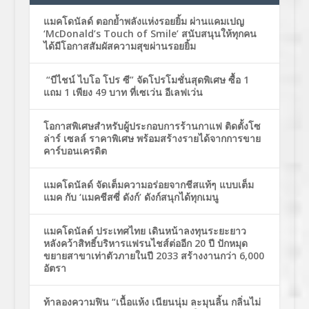
แมคโดนัลด์ ตอกย้ำพลังแห่งรอยยิ้ม ผ่านแคมเปญ
‘McDonald’s Touch of Smile’ สนับสนุนให้ทุกคน
ได้มีโอกาสสัมผัสความสุขผ่านรอยยิ้ม
“บีไชน์ ไบโอ โปร ซี” จัดโปรโมชั่นสุดพิเศษ ซื้อ 1
แถม 1 เพียง 49 บาท ที่เซเว่น อีเลฟเว่น
โอกาสพิเศษสำหรับผู้ประกอบการร้านกาแฟ ติดตั้งโซ
ล่าร์ เซลล์ ราคาพิเศษ พร้อมสร้างรายได้จากการขาย
คาร์บอนเครดิต
แมคโดนัลด์ จัดเต็มความอร่อยจากชีสแท้ๆ แบบเต็ม
แมค กับ ‘แมคชีสซี่ ดังก์’ ดังก์สนุกได้ทุกเมนู
แมคโดนัลด์ ประเทศไทย เดินหน้าลงทุนระยะยาว
หลังคว้าสิทธิ์บริหารแฟรนไชส์ต่ออีก 20 ปี ปักหมุด
ขยายสาขาเท่าตัวภายในปี 2033 สร้างงานกว่า 6,000
อัตรา
ท้าลองความฟิน “เนื้อแห้ง เนียนนุ่ม ละมุนลิ้น กลิ่นไม่