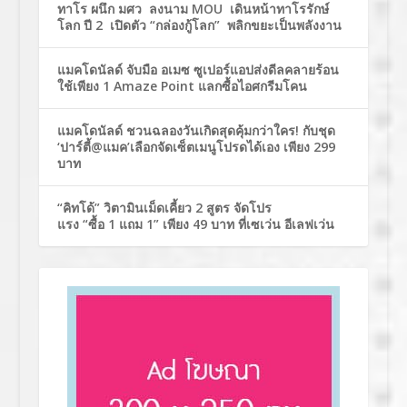
ทาโร ผนึก มศว ลงนาม MOU เดินหน้าทาโรรักษ์
โลก ปี 2 เปิดตัว “กล่องกู้โลก” พลิกขยะเป็นพลังงาน
แมคโดนัลด์ จับมือ อเมซ ซูเปอร์แอปส่งดีลคลายร้อน
ใช้เพียง 1 Amaze Point แลกซื้อไอศกรีมโคน
แมคโดนัลด์ ชวนฉลองวันเกิดสุดคุ้มกว่าใคร! กับชุด
‘ปาร์ตี้@แมค’เลือกจัดเซ็ตเมนูโปรดได้เอง เพียง 299
บาท
“คิทโด้” วิตามินเม็ดเคี้ยว 2 สูตร จัดโปร
แรง “ซื้อ 1 แถม 1” เพียง 49 บาท ที่เซเว่น อีเลฟเว่น