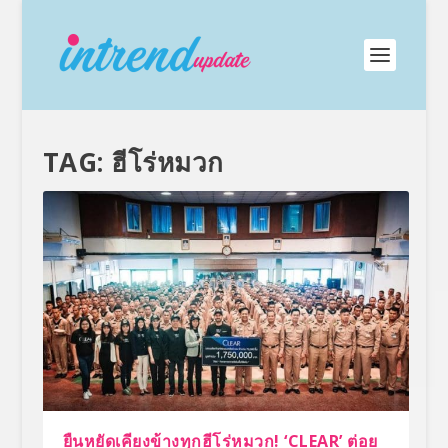
TAG:
ฮีโร่หมวก
ยืนหยัดเคียงข้างทุกฮีโร่หมวก! ‘CLEAR’ ต่อย