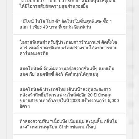
‘McDonald’s Touch of Smile’ สนับสนุนให้ทุกคน
ได้มีโอกาสสัมผัสความสุขผ่านรอยยิ้ม
“บีไชน์ ไบโอ โปร ซี” จัดโปรโมชั่นสุดพิเศษ ซื้อ 1
แถม 1 เพียง 49 บาท ที่เซเว่น อีเลฟเว่น
โอกาสพิเศษสำหรับผู้ประกอบการร้านกาแฟ ติดตั้งโซ
ล่าร์ เซลล์ ราคาพิเศษ พร้อมสร้างรายได้จากการขาย
คาร์บอนเครดิต
แมคโดนัลด์ จัดเต็มความอร่อยจากชีสแท้ๆ แบบเต็ม
แมค กับ ‘แมคชีสซี่ ดังก์’ ดังก์สนุกได้ทุกเมนู
แมคโดนัลด์ ประเทศไทย เดินหน้าลงทุนระยะยาว
หลังคว้าสิทธิ์บริหารแฟรนไชส์ต่ออีก 20 ปี ปักหมุด
ขยายสาขาเท่าตัวภายในปี 2033 สร้างงานกว่า 6,000
อัตรา
ท้าลองความฟิน “เนื้อแห้ง เนียนนุ่ม ละมุนลิ้น กลิ่นไม่
แรง” เทศกาลทุเรียน GI ปากช่องเขาใหญ่