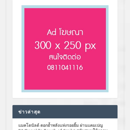
ข่าวล่าสุด
แมคโดนัลด์ ตอกย้ำพลังแห่งรอยยิ้ม ผ่านแคมเปญ