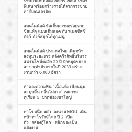
ร้านกาแฟ ติดตั้งโซล่าร์ เซลล์ ราคา
พิเศษ พร้อมสร้างรายได้จากการขาย
คาร์บอนเครดิต
แมคโดนัลด์ จัดเต็มความอร่อยจาก
ชีสแท้ๆ แบบเต็มแมค กับ ‘แมคชีสซี่
ดังก์’ ดังก์สนุกได้ทุกเมนู
แมคโดนัลด์ ประเทศไทย เดินหน้า
ลงทุนระยะยาว หลังคว้าสิทธิ์บริหาร
แฟรนไชส์ต่ออีก 20 ปี ปักหมุดขยาย
สาขาเท่าตัวภายในปี 2033 สร้าง
งานกว่า 6,000 อัตรา
ท้าลองความฟิน “เนื้อแห้ง เนียนนุ่ม
ละมุนลิ้น กลิ่นไม่แรง” เทศกาล
ทุเรียน GI ปากช่องเขาใหญ่
ทาโร ผนึก มศว ลงนาม MOU เดิน
หน้าทาโรรักษ์โลก ปี 2 เปิด
ตัว “กล่องกู้โลก” พลิกขยะเป็น
พลังงาน