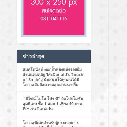
ข่าวล่าสุด
แมคโดนัลด์ ตอกย้ำพลังแห่งรอยยิ้ม
ผ่านแคมเปญ ‘McDonald’s Touch
of Smile’ สนับสนุนให้ทุกคนได้มี
โอกาสสัมผัสความสุขผ่านรอยยิ้ม
“บีไชน์ ไบโอ โปร ซี” จัดโปรโมชั่น
สุดพิเศษ ซื้อ 1 แถม 1 เพียง 49 บาท
ที่เซเว่น อีเลฟเว่น
โอกาสพิเศษสำหรับผู้ประกอบการ