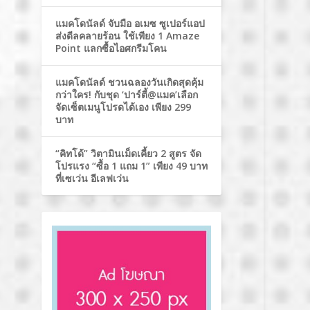
แมคโดนัลด์ จับมือ อเมซ ซูเปอร์แอป
ส่งดีลคลายร้อน ใช้เพียง 1 Amaze
Point แลกซื้อไอศกรีมโคน
แมคโดนัลด์ ชวนฉลองวันเกิดสุดคุ้ม
กว่าใคร! กับชุด ‘ปาร์ตี้@แมค’เลือก
จัดเซ็ตเมนูโปรดได้เอง เพียง 299
บาท
“คิทโด้” วิตามินเม็ดเคี้ยว 2 สูตร จัด
โปรแรง “ซื้อ 1 แถม 1” เพียง 49 บาท
ที่เซเว่น อีเลฟเว่น