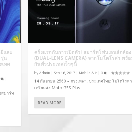
ยีและ
ครั้งแรกกับการเปิดตัว! สมาร์ทโฟนเลนส์กล้องค
รุ่น
(DUAL-LENS CAMERA) จากโมโตโรล่า พร้อ
ระเทศ
กันทั่วประเทศเร็วๆนี้
by
Admin
|
Sep 16, 2017
|
Mobile & it
|
0
|
0
|
14 กันยายน 2560 – กรุงเทพฯ, ประเทศไทย: โมโตโรล่า
เตรียมส่ง Moto G5S Plus...
ัวสมาร์ท
READ MORE