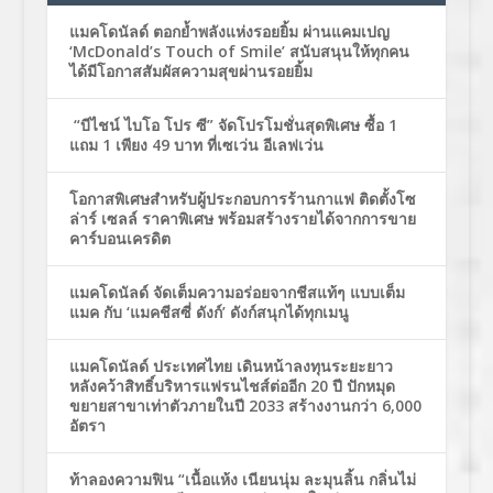
แมคโดนัลด์ ตอกย้ำพลังแห่งรอยยิ้ม ผ่านแคมเปญ
‘McDonald’s Touch of Smile’ สนับสนุนให้ทุกคน
ได้มีโอกาสสัมผัสความสุขผ่านรอยยิ้ม
“บีไชน์ ไบโอ โปร ซี” จัดโปรโมชั่นสุดพิเศษ ซื้อ 1
แถม 1 เพียง 49 บาท ที่เซเว่น อีเลฟเว่น
โอกาสพิเศษสำหรับผู้ประกอบการร้านกาแฟ ติดตั้งโซ
ล่าร์ เซลล์ ราคาพิเศษ พร้อมสร้างรายได้จากการขาย
คาร์บอนเครดิต
แมคโดนัลด์ จัดเต็มความอร่อยจากชีสแท้ๆ แบบเต็ม
แมค กับ ‘แมคชีสซี่ ดังก์’ ดังก์สนุกได้ทุกเมนู
แมคโดนัลด์ ประเทศไทย เดินหน้าลงทุนระยะยาว
หลังคว้าสิทธิ์บริหารแฟรนไชส์ต่ออีก 20 ปี ปักหมุด
ขยายสาขาเท่าตัวภายในปี 2033 สร้างงานกว่า 6,000
อัตรา
ท้าลองความฟิน “เนื้อแห้ง เนียนนุ่ม ละมุนลิ้น กลิ่นไม่