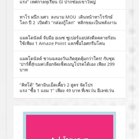
แรง” เทศกาลทุเรียน GI ปากช่องเขาใหญ่
ทาโร ผนึก มศว ลงนาม MOU เดินหน้าทาโรรักษ์
โลก ปี 2 เปิดตัว “กล่องกู้โลก” พลิกขยะเป็นพลังงาน
แมคโดนัลด์ จับมือ อเมซ ซูเปอร์แอปส่งดีลคลายร้อน
ใช้เพียง 1 Amaze Point แลกซื้อไอศกรีมโคน
แมคโดนัลด์ ชวนฉลองวันเกิดสุดคุ้มกว่าใคร! กับชุด
‘ปาร์ตี้@แมค’เลือกจัดเซ็ตเมนูโปรดได้เอง เพียง 299
บาท
“คิทโด้” วิตามินเม็ดเคี้ยว 2 สูตร จัดโปร
แรง “ซื้อ 1 แถม 1” เพียง 49 บาท ที่เซเว่น อีเลฟเว่น