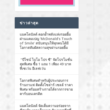
ข่าวล่าสุด
แมคโดนัลด์ ตอกย้ำพลังแห่งรอยยิ้ม
ผ่านแคมเปญ ‘McDonald’s Touch
of Smile’ สนับสนุนให้ทุกคนได้มี
โอกาสสัมผัสความสุขผ่านรอยยิ้ม
“บีไชน์ ไบโอ โปร ซี” จัดโปรโมชั่น
สุดพิเศษ ซื้อ 1 แถม 1 เพียง 49 บาท
ที่เซเว่น อีเลฟเว่น
โอกาสพิเศษสำหรับผู้ประกอบการ
ร้านกาแฟ ติดตั้งโซล่าร์ เซลล์ ราคา
พิเศษ พร้อมสร้างรายได้จากการขาย
คาร์บอนเครดิต
แมคโดนัลด์ จัดเต็มความอร่อยจาก