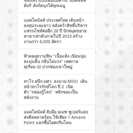
ชีสแท้ๆ แบบเต็มแมค กับ ‘แมคชีสซี่
ดังก์’ ดังก์สนุกได้ทุกเมนู
แมคโดนัลด์ ประเทศไทย เดินหน้า
ลงทุนระยะยาว หลังคว้าสิทธิ์บริหาร
แฟรนไชส์ต่ออีก 20 ปี ปักหมุดขยาย
สาขาเท่าตัวภายในปี 2033 สร้าง
งานกว่า 6,000 อัตรา
ท้าลองความฟิน “เนื้อแห้ง เนียนนุ่ม
ละมุนลิ้น กลิ่นไม่แรง” เทศกาล
ทุเรียน GI ปากช่องเขาใหญ่
ทาโร ผนึก มศว ลงนาม MOU เดิน
หน้าทาโรรักษ์โลก ปี 2 เปิด
ตัว “กล่องกู้โลก” พลิกขยะเป็น
พลังงาน
แมคโดนัลด์ จับมือ อเมซ ซูเปอร์แอป
ส่งดีลคลายร้อน ใช้เพียง 1 Amaze
Point แลกซื้อไอศกรีมโคน