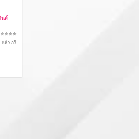
ันส์
แล้ว กรี