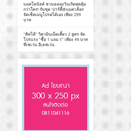
แมคโดนัลด์ ชวนฉลองวันเกิดสุดคุ้ม
กว่าใคร! กับชุด ‘ปาร์ตี้@แมค’เลือก
จัดเซ็ตเมนูโปรดได้เอง เพียง 299
บาท
“คิทโด้” วิตามินเม็ดเคี้ยว 2 สูตร จัด
โปรแรง “ซื้อ 1 แถม 1” เพียง 49 บาท
ที่เซเว่น อีเลฟเว่น