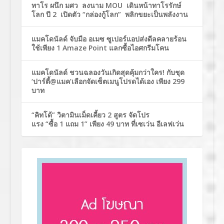
ทาโร ผนึก มศว ลงนาม MOU เดินหน้าทาโรรักษ์
โลก ปี 2 เปิดตัว “กล่องกู้โลก” พลิกขยะเป็นพลังงาน
แมคโดนัลด์ จับมือ อเมซ ซูเปอร์แอปส่งดีลคลายร้อน
ใช้เพียง 1 Amaze Point แลกซื้อไอศกรีมโคน
แมคโดนัลด์ ชวนฉลองวันเกิดสุดคุ้มกว่าใคร! กับชุด
‘ปาร์ตี้@แมค’เลือกจัดเซ็ตเมนูโปรดได้เอง เพียง 299
บาท
“คิทโด้” วิตามินเม็ดเคี้ยว 2 สูตร จัดโปร
แรง “ซื้อ 1 แถม 1” เพียง 49 บาท ที่เซเว่น อีเลฟเว่น