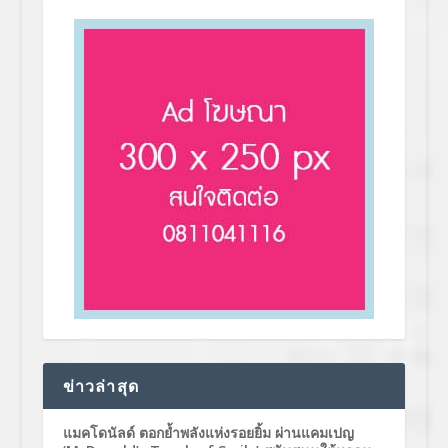
ข่าวล่าสุด
แมคโดนัลด์ ตอกย้ำพลังแห่งรอยยิ้ม ผ่านแคมเปญ