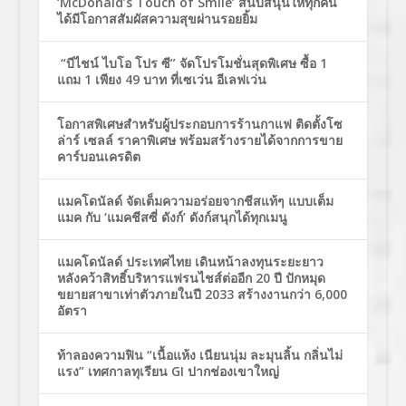
‘McDonald’s Touch of Smile’ สนับสนุนให้ทุกคน
ได้มีโอกาสสัมผัสความสุขผ่านรอยยิ้ม
“บีไชน์ ไบโอ โปร ซี” จัดโปรโมชั่นสุดพิเศษ ซื้อ 1
แถม 1 เพียง 49 บาท ที่เซเว่น อีเลฟเว่น
โอกาสพิเศษสำหรับผู้ประกอบการร้านกาแฟ ติดตั้งโซ
ล่าร์ เซลล์ ราคาพิเศษ พร้อมสร้างรายได้จากการขาย
คาร์บอนเครดิต
แมคโดนัลด์ จัดเต็มความอร่อยจากชีสแท้ๆ แบบเต็ม
แมค กับ ‘แมคชีสซี่ ดังก์’ ดังก์สนุกได้ทุกเมนู
แมคโดนัลด์ ประเทศไทย เดินหน้าลงทุนระยะยาว
หลังคว้าสิทธิ์บริหารแฟรนไชส์ต่ออีก 20 ปี ปักหมุด
ขยายสาขาเท่าตัวภายในปี 2033 สร้างงานกว่า 6,000
อัตรา
ท้าลองความฟิน “เนื้อแห้ง เนียนนุ่ม ละมุนลิ้น กลิ่นไม่
แรง” เทศกาลทุเรียน GI ปากช่องเขาใหญ่