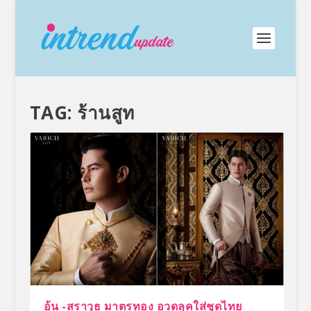
TAG:
ร้านสูท
อ้น -สราวุธ มาตรทอง อวดลุคใส่ชุดไทย