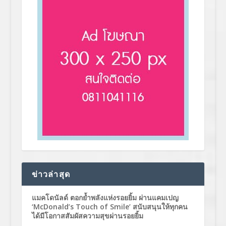
ข่าวล่าสุด
แมคโดนัลด์ ตอกย้ำพลังแห่งรอยยิ้ม ผ่านแคมเปญ
‘McDonald’s Touch of Smile’ สนับสนุนให้ทุกคน
ได้มีโอกาสสัมผัสความสุขผ่านรอยยิ้ม