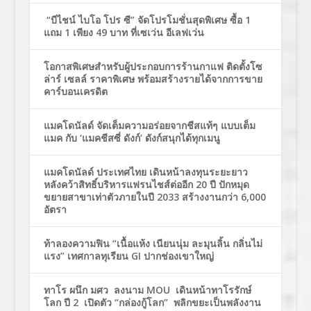
“บีไชน์ ไบโอ โปร ซี” จัดโปรโมชั่นสุดพิเศษ ซื้อ 1
แถม 1 เพียง 49 บาท ที่เซเว่น อีเลฟเว่น
โอกาสพิเศษสำหรับผู้ประกอบการร้านกาแฟ ติดตั้งโซ
ล่าร์ เซลล์ ราคาพิเศษ พร้อมสร้างรายได้จากการขาย
คาร์บอนเครดิต
แมคโดนัลด์ จัดเต็มความอร่อยจากชีสแท้ๆ แบบเต็ม
แมค กับ ‘แมคชีสซี่ ดังก์’ ดังก์สนุกได้ทุกเมนู
แมคโดนัลด์ ประเทศไทย เดินหน้าลงทุนระยะยาว
หลังคว้าสิทธิ์บริหารแฟรนไชส์ต่ออีก 20 ปี ปักหมุด
ขยายสาขาเท่าตัวภายในปี 2033 สร้างงานกว่า 6,000
อัตรา
ท้าลองความฟิน “เนื้อแห้ง เนียนนุ่ม ละมุนลิ้น กลิ่นไม่
แรง” เทศกาลทุเรียน GI ปากช่องเขาใหญ่
ทาโร ผนึก มศว ลงนาม MOU เดินหน้าทาโรรักษ์
โลก ปี 2 เปิดตัว “กล่องกู้โลก” พลิกขยะเป็นพลังงาน