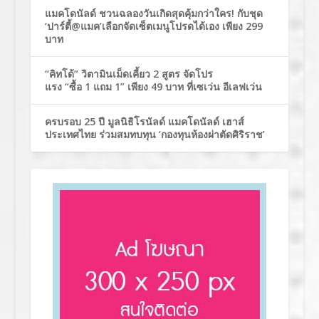
แมคโดนัลด์ ชวนฉลองวันเกิดสุดคุ้มกว่าใคร! กับชุด
‘ปาร์ตี้@แมค’เลือกจัดเซ็ตเมนูโปรดได้เอง เพียง 299
บาท
“คิทโด้” วิตามินเม็ดเคี้ยว 2 สูตร จัดโปร
แรง “ซื้อ 1 แถม 1” เพียง 49 บาท ที่เซเว่น อีเลฟเว่น
ครบรอบ 25 ปี มูลนิธิโรนัลด์ แมคโดนัลด์ เฮาส์
ประเทศไทย ร่วมสมทบทุน ‘กองทุนห้องผ่าตัดศิริราช’