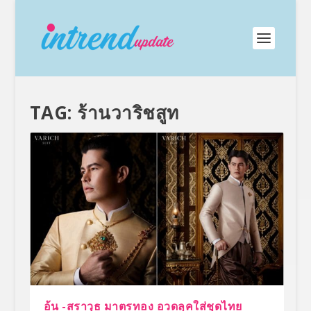
TAG:
ร้านวาริชสูท
อ้น -สราวุธ มาตรทอง อวดลุคใส่ชุดไทย