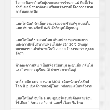
โอกาสพิเศษสำหรับผู้ประกอบการร้านกาแฟ ติดตั้งโซ
ล่าร์ เซลล์ ราคาพิเศษ พร้อมสร้างรายได้จากการขาย
คาร์บอนเครดิต
แมคโดนัลด์ จัดเต็มความอร่อยจากชีสแท้ๆ แบบเต็ม
แมค กับ ‘แมคชีสซี่ ดังก์’ ดังก์สนุกได้ทุกเมนู
แมคโดนัลด์ ประเทศไทย เดินหน้าลงทุนระยะยาว
หลังคว้าสิทธิ์บริหารแฟรนไชส์ต่ออีก 20 ปี ปักหมุด
ขยายสาขาเท่าตัวภายในปี 2033 สร้างงานกว่า 6,000
อัตรา
ท้าลองความฟิน “เนื้อแห้ง เนียนนุ่ม ละมุนลิ้น กลิ่นไม่
แรง” เทศกาลทุเรียน GI ปากช่องเขาใหญ่
ทาโร ผนึก มศว ลงนาม MOU เดินหน้าทาโรรักษ์
โลก ปี 2 เปิดตัว “กล่องกู้โลก” พลิกขยะเป็นพลังงาน
แมคโดนัลด์ จับมือ อเมซ ซูเปอร์แอปส่งดีลคลายร้อน
ใช้เพียง 1 Amaze Point แลกซื้อไอศกรีมโคน