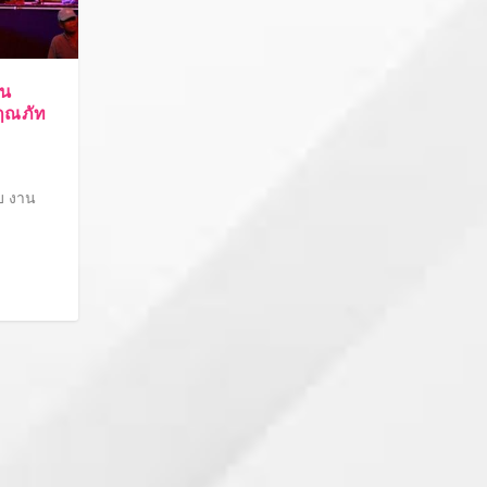
ิน
ฤณภัท
ับ งาน