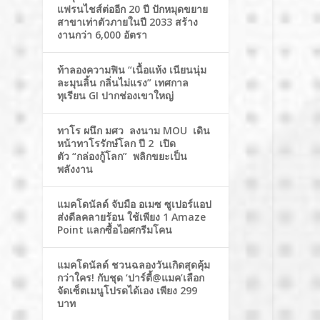
แฟรนไชส์ต่ออีก 20 ปี ปักหมุดขยาย
สาขาเท่าตัวภายในปี 2033 สร้าง
งานกว่า 6,000 อัตรา
ท้าลองความฟิน “เนื้อแห้ง เนียนนุ่ม
ละมุนลิ้น กลิ่นไม่แรง” เทศกาล
ทุเรียน GI ปากช่องเขาใหญ่
ทาโร ผนึก มศว ลงนาม MOU เดิน
หน้าทาโรรักษ์โลก ปี 2 เปิด
ตัว “กล่องกู้โลก” พลิกขยะเป็น
พลังงาน
แมคโดนัลด์ จับมือ อเมซ ซูเปอร์แอป
ส่งดีลคลายร้อน ใช้เพียง 1 Amaze
Point แลกซื้อไอศกรีมโคน
แมคโดนัลด์ ชวนฉลองวันเกิดสุดคุ้ม
กว่าใคร! กับชุด ‘ปาร์ตี้@แมค’เลือก
จัดเซ็ตเมนูโปรดได้เอง เพียง 299
บาท