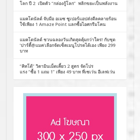
โลก ปี 2 เปิดตัว “กล่องกู้โลก” พลิกขยะเป็นพลังงาน
แมคโดนัลด์ จับมือ อเมซ ซูเปอร์แอปส่งดีลคลายร้อน
ใช้เพียง 1 Amaze Point แลกซื้อไอศกรีมโคน
แมคโดนัลด์ ชวนฉลองวันเกิดสุดคุ้มกว่าใคร! กับชุด
‘ปาร์ตี้@แมค’เลือกจัดเซ็ตเมนูโปรดได้เอง เพียง 299
บาท
“คิทโด้” วิตามินเม็ดเคี้ยว 2 สูตร จัดโปร
แรง “ซื้อ 1 แถม 1” เพียง 49 บาท ที่เซเว่น อีเลฟเว่น