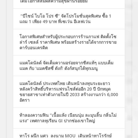
ได้มีโอกาสสัมผัสความสุขผ่านรอยยิ้ม
“บีไชน์ ไบโอ โปร ซี” จัดโปรโมชั่นสุดพิเศษ ซื้อ 1
แถม 1 เพียง 49 บาท ที่เซเว่น อีเลฟเว่น
โอกาสพิเศษสำหรับผู้ประกอบการร้านกาแฟ ติดตั้งโซ
ล่าร์ เซลล์ ราคาพิเศษ พร้อมสร้างรายได้จากการขาย
คาร์บอนเครดิต
แมคโดนัลด์ จัดเต็มความอร่อยจากชีสแท้ๆ แบบเต็ม
แมค กับ ‘แมคชีสซี่ ดังก์’ ดังก์สนุกได้ทุกเมนู
แมคโดนัลด์ ประเทศไทย เดินหน้าลงทุนระยะยาว
หลังคว้าสิทธิ์บริหารแฟรนไชส์ต่ออีก 20 ปี ปักหมุด
ขยายสาขาเท่าตัวภายในปี 2033 สร้างงานกว่า 6,000
อัตรา
ท้าลองความฟิน “เนื้อแห้ง เนียนนุ่ม ละมุนลิ้น กลิ่นไม่
แรง” เทศกาลทุเรียน GI ปากช่องเขาใหญ่
ทาโร ผนึก มศว ลงนาม MOU เดินหน้าทาโรรักษ์