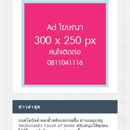
ข่าวล่าสุด
แมคโดนัลด์ ตอกย้ำพลังแห่งรอยยิ้ม ผ่านแคมเปญ
‘McDonald’s Touch of Smile’ สนับสนุนให้ทุกคน