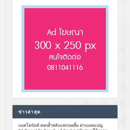
ข่าวล่าสุด
แมคโดนัลด์ ตอกย้ำพลังแห่งรอยยิ้ม ผ่านแคมเปญ