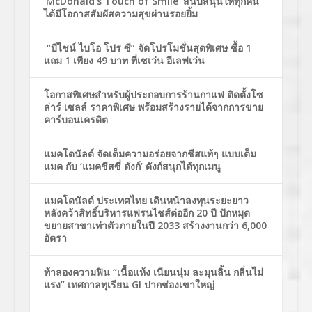
‘McDonald’s Touch of Smile’ สนับสนุนให้ทุกคน
ได้มีโอกาสสัมผัสความสุขผ่านรอยยิ้ม
“บีไชน์ ไบโอ โปร ซี” จัดโปรโมชั่นสุดพิเศษ ซื้อ 1
แถม 1 เพียง 49 บาท ที่เซเว่น อีเลฟเว่น
โอกาสพิเศษสำหรับผู้ประกอบการร้านกาแฟ ติดตั้งโซ
ล่าร์ เซลล์ ราคาพิเศษ พร้อมสร้างรายได้จากการขาย
คาร์บอนเครดิต
แมคโดนัลด์ จัดเต็มความอร่อยจากชีสแท้ๆ แบบเต็ม
แมค กับ ‘แมคชีสซี่ ดังก์’ ดังก์สนุกได้ทุกเมนู
แมคโดนัลด์ ประเทศไทย เดินหน้าลงทุนระยะยาว
หลังคว้าสิทธิ์บริหารแฟรนไชส์ต่ออีก 20 ปี ปักหมุด
ขยายสาขาเท่าตัวภายในปี 2033 สร้างงานกว่า 6,000
อัตรา
ท้าลองความฟิน “เนื้อแห้ง เนียนนุ่ม ละมุนลิ้น กลิ่นไม่
แรง” เทศกาลทุเรียน GI ปากช่องเขาใหญ่