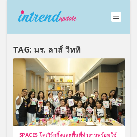
TAG:
มร. ลาส์ วิททิ
SPACES โคเวิร์กกิ้งและพื้นที่ทำงานพร้อมใช้