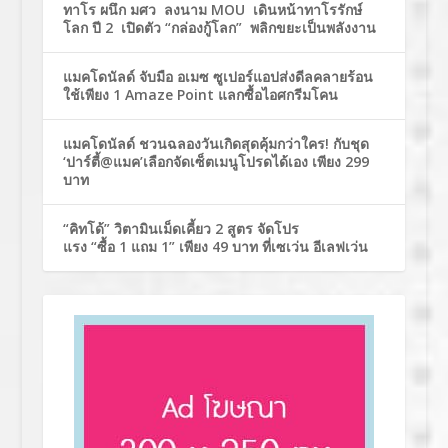
ทาโร ผนึก มศว ลงนาม MOU เดินหน้าทาโรรักษ์
โลก ปี 2 เปิดตัว “กล่องกู้โลก” พลิกขยะเป็นพลังงาน
แมคโดนัลด์ จับมือ อเมซ ซูเปอร์แอปส่งดีลคลายร้อน
ใช้เพียง 1 Amaze Point แลกซื้อไอศกรีมโคน
แมคโดนัลด์ ชวนฉลองวันเกิดสุดคุ้มกว่าใคร! กับชุด
‘ปาร์ตี้@แมค’เลือกจัดเซ็ตเมนูโปรดได้เอง เพียง 299
บาท
“คิทโด้” วิตามินเม็ดเคี้ยว 2 สูตร จัดโปร
แรง “ซื้อ 1 แถม 1” เพียง 49 บาท ที่เซเว่น อีเลฟเว่น