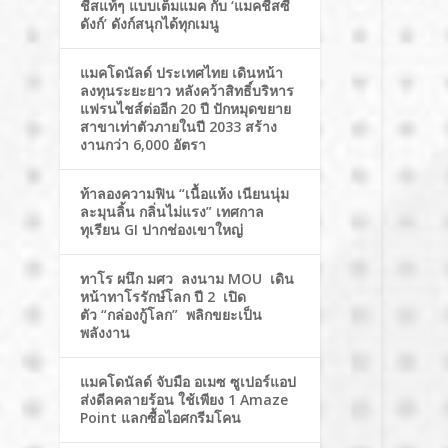
ชีสแท้ๆ แบบเต็มแมค กับ ‘แมคชีสซี่
ดังก์’ ดังก์สนุกได้ทุกเมนู
แมคโดนัลด์ ประเทศไทย เดินหน้า
ลงทุนระยะยาว หลังคว้าสิทธิ์บริหาร
แฟรนไชส์ต่ออีก 20 ปี ปักหมุดขยาย
สาขาเท่าตัวภายในปี 2033 สร้าง
งานกว่า 6,000 อัตรา
ท้าลองความฟิน “เนื้อแห้ง เนียนนุ่ม
ละมุนลิ้น กลิ่นไม่แรง” เทศกาล
ทุเรียน GI ปากช่องเขาใหญ่
ทาโร ผนึก มศว ลงนาม MOU เดิน
หน้าทาโรรักษ์โลก ปี 2 เปิด
ตัว “กล่องกู้โลก” พลิกขยะเป็น
พลังงาน
แมคโดนัลด์ จับมือ อเมซ ซูเปอร์แอป
ส่งดีลคลายร้อน ใช้เพียง 1 Amaze
Point แลกซื้อไอศกรีมโคน