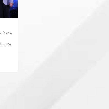
p
,
Movie
,
มือง ณัฐ