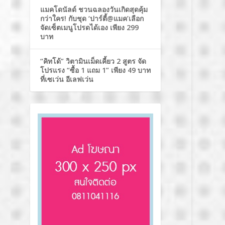
แมคโดนัลด์ ชวนฉลองวันเกิดสุดคุ้ม
กว่าใคร! กับชุด ‘ปาร์ตี้@แมค’เลือก
จัดเซ็ตเมนูโปรดได้เอง เพียง 299
บาท
“คิทโด้” วิตามินเม็ดเคี้ยว 2 สูตร จัด
โปรแรง “ซื้อ 1 แถม 1” เพียง 49 บาท
ที่เซเว่น อีเลฟเว่น